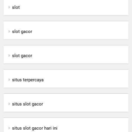
slot
slot gacor
slot gacor
situs terpercaya
situs slot gacor
situs slot gacor hari ini