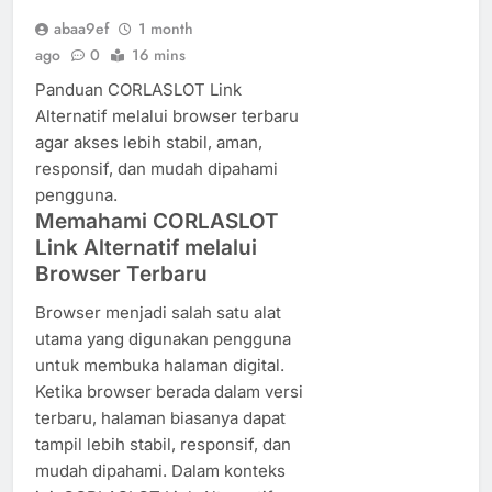
abaa9ef
1 month
ago
0
16 mins
Panduan CORLASLOT Link
Alternatif melalui browser terbaru
agar akses lebih stabil, aman,
responsif, dan mudah dipahami
pengguna.
Memahami CORLASLOT
Link Alternatif melalui
Browser Terbaru
Browser menjadi salah satu alat
utama yang digunakan pengguna
untuk membuka halaman digital.
Ketika browser berada dalam versi
terbaru, halaman biasanya dapat
tampil lebih stabil, responsif, dan
mudah dipahami. Dalam konteks