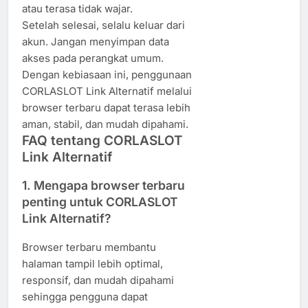
atau terasa tidak wajar.
Setelah selesai, selalu keluar dari
akun. Jangan menyimpan data
akses pada perangkat umum.
Dengan kebiasaan ini, penggunaan
CORLASLOT Link Alternatif melalui
browser terbaru dapat terasa lebih
aman, stabil, dan mudah dipahami.
FAQ tentang CORLASLOT
Link Alternatif
1. Mengapa browser terbaru
penting untuk CORLASLOT
Link Alternatif?
Browser terbaru membantu
halaman tampil lebih optimal,
responsif, dan mudah dipahami
sehingga pengguna dapat