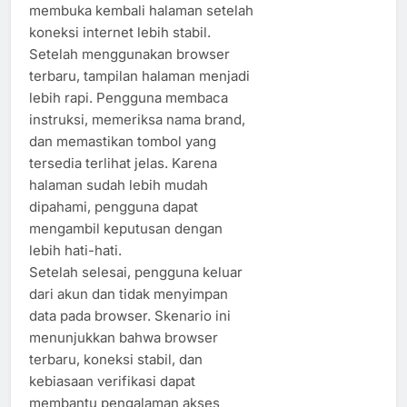
membuka kembali halaman setelah
koneksi internet lebih stabil.
Setelah menggunakan browser
terbaru, tampilan halaman menjadi
lebih rapi. Pengguna membaca
instruksi, memeriksa nama brand,
dan memastikan tombol yang
tersedia terlihat jelas. Karena
halaman sudah lebih mudah
dipahami, pengguna dapat
mengambil keputusan dengan
lebih hati-hati.
Setelah selesai, pengguna keluar
dari akun dan tidak menyimpan
data pada browser. Skenario ini
menunjukkan bahwa browser
terbaru, koneksi stabil, dan
kebiasaan verifikasi dapat
membantu pengalaman akses