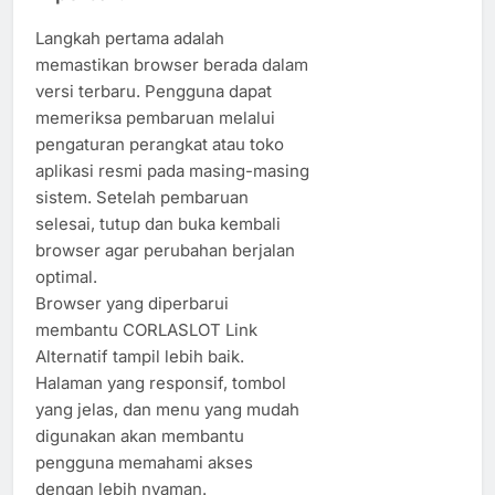
Langkah pertama adalah
memastikan browser berada dalam
versi terbaru. Pengguna dapat
memeriksa pembaruan melalui
pengaturan perangkat atau toko
aplikasi resmi pada masing-masing
sistem. Setelah pembaruan
selesai, tutup dan buka kembali
browser agar perubahan berjalan
optimal.
Browser yang diperbarui
membantu CORLASLOT Link
Alternatif tampil lebih baik.
Halaman yang responsif, tombol
yang jelas, dan menu yang mudah
digunakan akan membantu
pengguna memahami akses
dengan lebih nyaman.