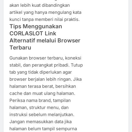
akan lebih kuat dibandingkan
artikel yang hanya mengulang kata
kunci tanpa memberi nilai praktis.
Tips Menggunakan
CORLASLOT Link
Alternatif melalui Browser
Terbaru
Gunakan browser terbaru, koneksi
stabil, dan perangkat pribadi. Tutup
tab yang tidak diperlukan agar
browser berjalan lebih ringan. Jika
halaman terasa berat, bersihkan
cache dan muat ulang halaman.
Periksa nama brand, tampilan
halaman, struktur menu, dan
instruksi sebelum melanjutkan.
Jangan memasukkan data jika
halaman belum tampil sempurna