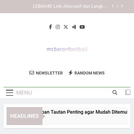
Skip
KAYA787 Alternatif dengan Dukungan Akses
to
untuk Pengguna Mobile
content
Cara Menangani Pesan Kesalahan pada Halaman
KAYA787 Alternatif
Panduan Menyimpan Tautan Penting agar Mudah
Ditemukan dan Tetap Aman
LEBAH4D Link Alternatif dan Langkah
Mengoptimalkan Kinerja Browser
KAYA787 Alternatif dengan Dukungan Akses
untuk Pengguna Mobile
MC Baron
Ikuti Berita Dan Ulasan Terbaru Seputar
Cara Menangani Pesan Kesalahan pada Halaman
NEWSLETTER
RANDOM NEWS
Football
KAYA787 Alternatif
Dunia Sepak Bola Di MC Baron Football.
MENU
nduan Menyimpan Tautan Penting agar Mudah Ditemukan da
HEADLINES
Weeks Ago