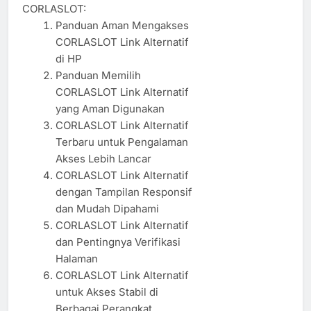
CORLASLOT:
Panduan Aman Mengakses
CORLASLOT Link Alternatif
di HP
Panduan Memilih
CORLASLOT Link Alternatif
yang Aman Digunakan
CORLASLOT Link Alternatif
Terbaru untuk Pengalaman
Akses Lebih Lancar
CORLASLOT Link Alternatif
dengan Tampilan Responsif
dan Mudah Dipahami
CORLASLOT Link Alternatif
dan Pentingnya Verifikasi
Halaman
CORLASLOT Link Alternatif
untuk Akses Stabil di
Berbagai Perangkat