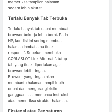
memeriksa tampilan halaman
secara lebih akurat.
Terlalu Banyak Tab Terbuka
Terlalu banyak tab dapat membuat
browser bekerja lebih berat. Pada
HP, kondisi ini sering membuat
halaman lambat atau tidak
responsif. Sebelum membuka
CORLASLOT Link Alternatif, tutup
tab yang tidak diperlukan agar
browser lebih ringan.
Browser yang ringan akan
membantu halaman tampil lebih
cepat dan mengurangi risiko
gangguan saat membaca instruksi
atau memeriksa struktur halaman.
Ekstensi atau Pengaturan