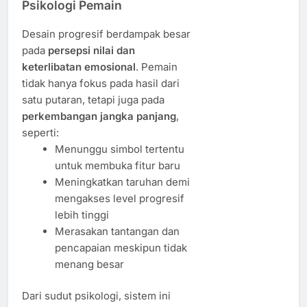
Psikologi Pemain
Desain progresif berdampak besar
pada
persepsi nilai dan
keterlibatan emosional
. Pemain
tidak hanya fokus pada hasil dari
satu putaran, tetapi juga pada
perkembangan jangka panjang
,
seperti:
Menunggu simbol tertentu
untuk membuka fitur baru
Meningkatkan taruhan demi
mengakses level progresif
lebih tinggi
Merasakan tantangan dan
pencapaian meskipun tidak
menang besar
Dari sudut psikologi, sistem ini