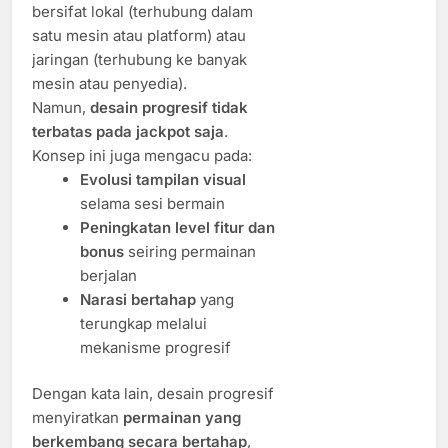
bersifat lokal (terhubung dalam
satu mesin atau platform) atau
jaringan (terhubung ke banyak
mesin atau penyedia).
Namun,
desain progresif tidak
terbatas pada jackpot saja
.
Konsep ini juga mengacu pada:
Evolusi tampilan visual
selama sesi bermain
Peningkatan level fitur dan
bonus
seiring permainan
berjalan
Narasi bertahap
yang
terungkap melalui
mekanisme progresif
Dengan kata lain, desain progresif
menyiratkan
permainan yang
berkembang secara bertahap
,