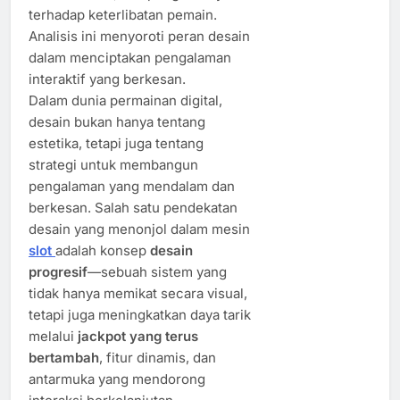
terhadap keterlibatan pemain.
Analisis ini menyoroti peran desain
dalam menciptakan pengalaman
interaktif yang berkesan.
Dalam dunia permainan digital,
desain bukan hanya tentang
estetika, tetapi juga tentang
strategi untuk membangun
pengalaman yang mendalam dan
berkesan. Salah satu pendekatan
desain yang menonjol dalam mesin
slot
adalah konsep
desain
progresif
—sebuah sistem yang
tidak hanya memikat secara visual,
tetapi juga meningkatkan daya tarik
melalui
jackpot yang terus
bertambah
, fitur dinamis, dan
antarmuka yang mendorong