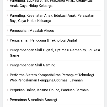
Parenting, Edukasi Anak, Psikologi Anak, Kreativitas
Anak, Gaya Hidup Keluarga
Parenting, Kesehatan Anak, Edukasi Anak, Perawatan
Bayi, Gaya Hidup Keluarga
Pemecahan Masalah Akses
Pengalaman Pengguna & Teknologi Digital
Pengembangan Skill Digital, Optimasi Gameplay, Edukasi
Game
Pengembangan Skill Gaming
Performa Sistem,Kompatibilitas Perangkat,Teknologi
Web,Pengalaman Pengguna,Optimasi Layanan
Perjudian Online, Kasino Online, Panduan Bermain
Permainan & Analisis Strategi