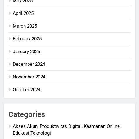
May 2025
April 2025
March 2025
February 2025
January 2025
December 2024
November 2024
October 2024
Categories
Akses Akun, Produktivitas Digital, Keamanan Online,
Edukasi Teknologi