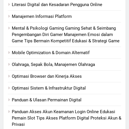
Literasi Digital dan Kesadaran Pengguna Online
Manajemen Informasi Platform
Mental & Psikologi Gaming Gaming Sehat & Seimbang
Pengembangan Diri Gamer Manajemen Emosi dalam
Game Tips Bermain Kompetitif Edukasi & Strategi Game
Mobile Optimization & Domain Alternatif
Olahraga, Sepak Bola, Manajemen Olahraga
Optimasi Browser dan Kinerja Akses
Optimasi Sistem & Infrastruktur Digital
Panduan & Ulasan Permainan Digital
Panduan Akses Akun Keamanan Login Online Edukasi
Pemain Slot Tips Akses Platform Digital Proteksi Akun &
Privasi