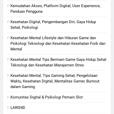
Kemudahan Akses, Platform Digital, User Experience,
Panduan Pengguna
Kesehatan Digital, Pengembangan Diri, Gaya Hidup
Sehat, Psikologi
Kesehatan Mental Lifestyle dan Hiburan Game dan
Psikologi Teknologi dan Kesehatan Kesehatan Fisik dan
Mental
Kesehatan Mental Tips Bermain Game Gaya Hidup Sehat
Teknologi dan Kesehatan Manajemen Stres
Kesehatan Mental, Tips Gaming Sehat, Pengelolaan
Waktu, Kesehatan Digital, Mentalitas Gamer, Burnout
dalam Gaming
Komunitas Digital & Psikologi Pemain Slot
LARIS4D