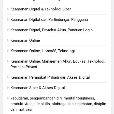
Keamanan Digital & Teknologi Siber
Keamanan Digital dan Perlindungan Pengguna
Keamanan Digital, Proteksi Akun, Panduan Login
Keamanan Online
Keamanan Online, Horas88, Teknologi
Keamanan Online, Manajemen Akun, Edukasi Teknologi,
Proteksi Privasi
Keamanan Perangkat Pribadi dan Akses Digital
Keamanan Siber & Akses Digital
kebugaran, pengembangan diri, mental toughness,
produktivitas, life skills, olahraga dan kesehatan, disiplin
dan motivasi