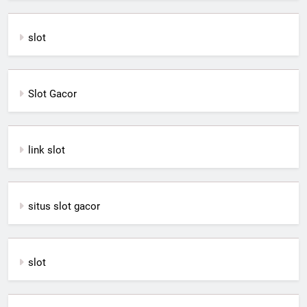
slot
Slot Gacor
link slot
situs slot gacor
slot