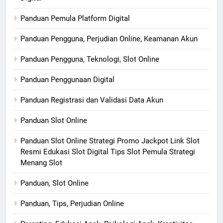
Panduan Pemula Platform Digital
Panduan Pengguna, Perjudian Online, Keamanan Akun
Panduan Pengguna, Teknologi, Slot Online
Panduan Penggunaan Digital
Panduan Registrasi dan Validasi Data Akun
Panduan Slot Online
Panduan Slot Online Strategi Promo Jackpot Link Slot
Resmi Edukasi Slot Digital Tips Slot Pemula Strategi
Menang Slot
Panduan, Slot Online
Panduan, Tips, Perjudian Online