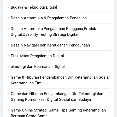
Budaya & Teknologi Digital
Desain Antarmuka & Pengalaman Pengguna
Desain Antarmuka,Pengalaman Pengguna,Produk
Digital,Usability Testing,Strategi Digital
Desain Navigasi dan Kemudahan Penggunaan
Efektivitas Pengalaman Digital
eknologi dan Keamanan Digital
Game & Hiburan Pengembangan Diri Keterampilan Sosial
Keterampilan Tim
Game dan Hiburan Pengembangan Diri Teknologi dan
Gaming Komunikasi Digital Sosial dan Budaya
Game Online Strategi Game Tips Gaming Keterampilan
Bermain Genre Game