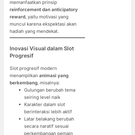
memanfaatkan prinsip
reinforcement dan anticipatory
reward
, yaitu motivasi yang
muncul karena ekspektasi akan
hadiah yang mendekat.
Inovasi Visual dalam Slot
Progresif
Slot progresif modern
menampilkan
animasi yang
berkembang
, misalnya:
Gulungan berubah tema
seiring level naik
Karakter dalam slot
berinteraksi lebih aktif
Latar belakang berubah
secara naratif sesuai
perkembangan pemain