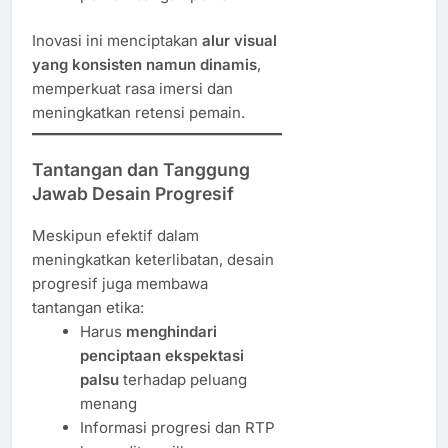
Inovasi ini menciptakan
alur visual
yang konsisten namun dinamis
,
memperkuat rasa imersi dan
meningkatkan retensi pemain.
Tantangan dan Tanggung
Jawab Desain Progresif
Meskipun efektif dalam
meningkatkan keterlibatan, desain
progresif juga membawa
tantangan etika:
Harus
menghindari
penciptaan ekspektasi
palsu
terhadap peluang
menang
Informasi progresi dan RTP