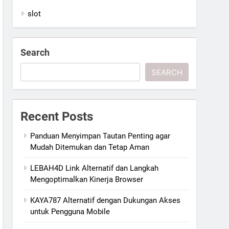
slot
Search
SEARCH
Recent Posts
Panduan Menyimpan Tautan Penting agar
Mudah Ditemukan dan Tetap Aman
LEBAH4D Link Alternatif dan Langkah
Mengoptimalkan Kinerja Browser
KAYA787 Alternatif dengan Dukungan Akses
untuk Pengguna Mobile