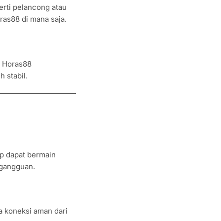
erti pelancong atau
ras88 di mana saja.
n Horas88
h stabil.
p dapat bermain
gangguan.
 koneksi aman dari