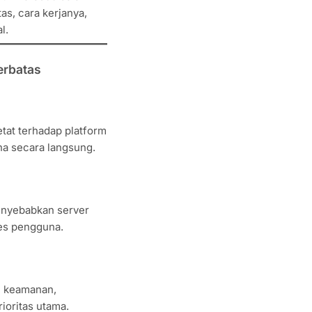
as, cara kerjanya,
l.
erbatas
tat terhadap platform
a secara langsung.
menyebabkan server
ses pengguna.
n keamanan,
ioritas utama.