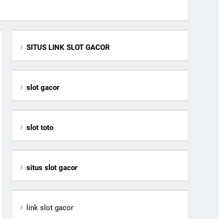
SITUS LINK SLOT GACOR
slot gacor
slot toto
situs slot gacor
link slot gacor