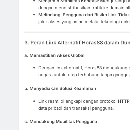
Menjamin Stabilitas Koneksi
: Mengurangi b
dengan mendistribusikan trafik ke domain alt
Melindungi Pengguna dari Risiko Link Tida
jalur akses yang aman melalui teknologi enkr
3. Peran Link Alternatif Horas88 dalam Duni
a. Memastikan Akses Global
Dengan link alternatif, Horas88 mendukung 
negara untuk tetap terhubung tanpa ganggu
b. Menyediakan Solusi Keamanan
Link resmi dilengkapi dengan protokol
HTTP
data pribadi dan transaksi pengguna.
c. Mendukung Mobilitas Pengguna