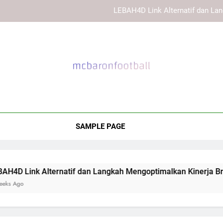
LEBAH4D Link Alternatif dan La
KAYA787 Alternatif dengan D
Cara Menangani Pesan Kesala
Panduan Menyimpan Tautan Penting 
Baron Football
LEBAH4D Link Alternatif dan La
ta Dan Ulasan Terbaru Seputar Dunia Sepak Bola Di MC Baron Fo
KAYA787 Alternatif dengan D
SAMPLE PAGE
Cara Menangani Pesan Kesala
lternatif dan Langkah Mengoptimalkan Kinerja Browser