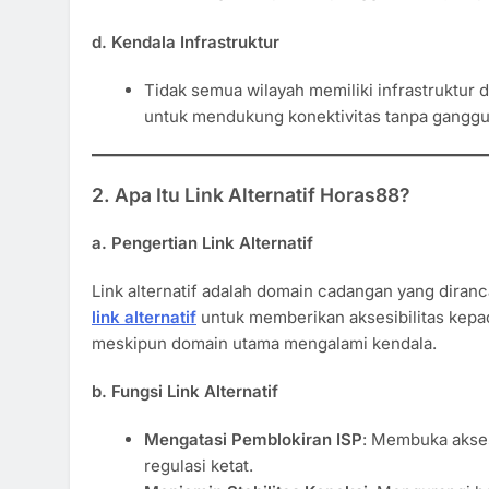
d. Kendala Infrastruktur
Tidak semua wilayah memiliki infrastruktur 
untuk mendukung konektivitas tanpa ganggu
2. Apa Itu Link Alternatif Horas88?
a. Pengertian Link Alternatif
Link alternatif adalah domain cadangan yang diran
link alternatif
untuk memberikan aksesibilitas kep
meskipun domain utama mengalami kendala.
b. Fungsi Link Alternatif
Mengatasi Pemblokiran ISP
: Membuka akses
regulasi ketat.