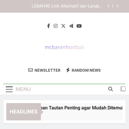
Skip
KAYA787 Alternatif dengan Dukungan Akses
to
untuk Pengguna Mobile
content
Cara Menangani Pesan Kesalahan pada Halaman
KAYA787 Alternatif
Panduan Menyimpan Tautan Penting agar Mudah
Ditemukan dan Tetap Aman
LEBAH4D Link Alternatif dan Langkah
Mengoptimalkan Kinerja Browser
KAYA787 Alternatif dengan Dukungan Akses
untuk Pengguna Mobile
MC Baron
Ikuti Berita Dan Ulasan Terbaru Seputar
Cara Menangani Pesan Kesalahan pada Halaman
NEWSLETTER
RANDOM NEWS
Football
KAYA787 Alternatif
Dunia Sepak Bola Di MC Baron Football.
MENU
nduan Menyimpan Tautan Penting agar Mudah Ditemukan da
HEADLINES
Weeks Ago