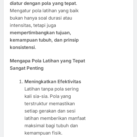
diatur dengan pola yang tepat
.
Mengatur pola latihan yang baik
bukan hanya soal durasi atau
intensitas, tetapi juga
mempertimbangkan tujuan,
kemampuan tubuh, dan prinsip
konsistensi
.
Mengapa Pola Latihan yang Tepat
Sangat Penting
Meningkatkan Efektivitas
Latihan tanpa pola sering
kali sia-sia. Pola yang
terstruktur memastikan
setiap gerakan dan sesi
latihan memberikan manfaat
maksimal bagi tubuh dan
kemampuan fisik.