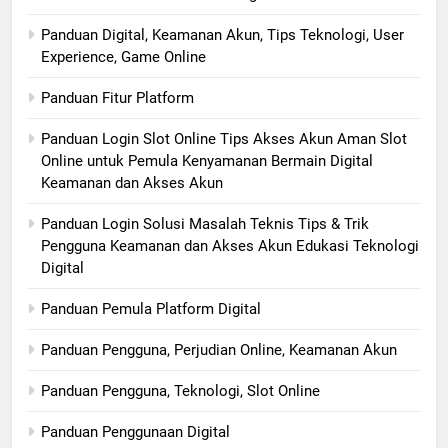
Panduan Digital, Keamanan Akun, Tips Teknologi, User
Experience, Game Online
Panduan Fitur Platform
Panduan Login Slot Online Tips Akses Akun Aman Slot
Online untuk Pemula Kenyamanan Bermain Digital
Keamanan dan Akses Akun
Panduan Login Solusi Masalah Teknis Tips & Trik
Pengguna Keamanan dan Akses Akun Edukasi Teknologi
Digital
Panduan Pemula Platform Digital
Panduan Pengguna, Perjudian Online, Keamanan Akun
Panduan Pengguna, Teknologi, Slot Online
Panduan Penggunaan Digital