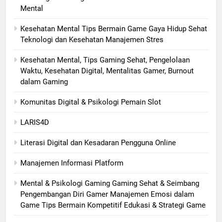
Mental
Kesehatan Mental Tips Bermain Game Gaya Hidup Sehat
Teknologi dan Kesehatan Manajemen Stres
Kesehatan Mental, Tips Gaming Sehat, Pengelolaan
Waktu, Kesehatan Digital, Mentalitas Gamer, Burnout
dalam Gaming
Komunitas Digital & Psikologi Pemain Slot
LARIS4D
Literasi Digital dan Kesadaran Pengguna Online
Manajemen Informasi Platform
Mental & Psikologi Gaming Gaming Sehat & Seimbang
Pengembangan Diri Gamer Manajemen Emosi dalam
Game Tips Bermain Kompetitif Edukasi & Strategi Game