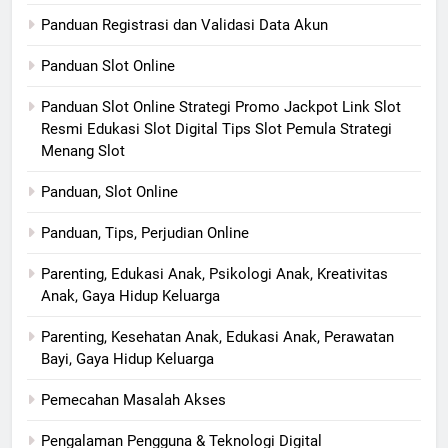
Panduan Registrasi dan Validasi Data Akun
Panduan Slot Online
Panduan Slot Online Strategi Promo Jackpot Link Slot
Resmi Edukasi Slot Digital Tips Slot Pemula Strategi
Menang Slot
Panduan, Slot Online
Panduan, Tips, Perjudian Online
Parenting, Edukasi Anak, Psikologi Anak, Kreativitas
Anak, Gaya Hidup Keluarga
Parenting, Kesehatan Anak, Edukasi Anak, Perawatan
Bayi, Gaya Hidup Keluarga
Pemecahan Masalah Akses
Pengalaman Pengguna & Teknologi Digital