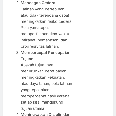
Mencegah Cedera
Latihan yang berlebihan
atau tidak terencana dapat
meningkatkan risiko cedera.
Pola yang tepat
mempertimbangkan waktu
istirahat, pemanasan, dan
progresivitas latihan.
Mempercepat Pencapaian
Tujuan
Apakah tujuannya
menurunkan berat badan,
meningkatkan kekuatan,
atau daya tahan, pola latihan
yang tepat akan
mempercepat hasil karena
setiap sesi mendukung
tujuan utama.
Meningkatkan Disiplin dan