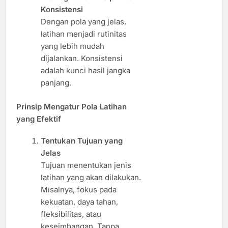
Konsistensi
Dengan pola yang jelas,
latihan menjadi rutinitas
yang lebih mudah
dijalankan. Konsistensi
adalah kunci hasil jangka
panjang.
Prinsip Mengatur Pola Latihan
yang Efektif
Tentukan Tujuan yang
Jelas
Tujuan menentukan jenis
latihan yang akan dilakukan.
Misalnya, fokus pada
kekuatan, daya tahan,
fleksibilitas, atau
keseimbangan. Tanpa