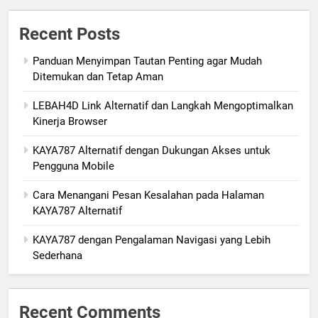
Recent Posts
Panduan Menyimpan Tautan Penting agar Mudah
Ditemukan dan Tetap Aman
LEBAH4D Link Alternatif dan Langkah Mengoptimalkan
Kinerja Browser
KAYA787 Alternatif dengan Dukungan Akses untuk
Pengguna Mobile
Cara Menangani Pesan Kesalahan pada Halaman
KAYA787 Alternatif
KAYA787 dengan Pengalaman Navigasi yang Lebih
Sederhana
Recent Comments