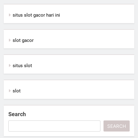
situs slot gacor hari ini
slot gacor
situs slot
slot
Search
SEARCH