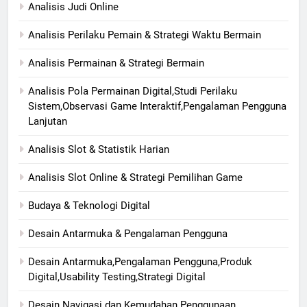
Analisis Judi Online
Analisis Perilaku Pemain & Strategi Waktu Bermain
Analisis Permainan & Strategi Bermain
Analisis Pola Permainan Digital,Studi Perilaku
Sistem,Observasi Game Interaktif,Pengalaman Pengguna
Lanjutan
Analisis Slot & Statistik Harian
Analisis Slot Online & Strategi Pemilihan Game
Budaya & Teknologi Digital
Desain Antarmuka & Pengalaman Pengguna
Desain Antarmuka,Pengalaman Pengguna,Produk
Digital,Usability Testing,Strategi Digital
Desain Navigasi dan Kemudahan Penggunaan