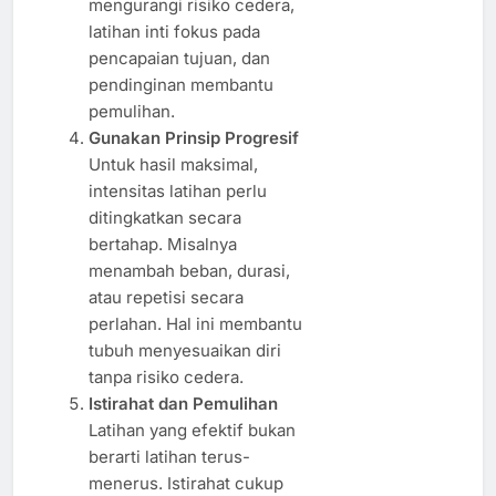
mengurangi risiko cedera,
latihan inti fokus pada
pencapaian tujuan, dan
pendinginan membantu
pemulihan.
Gunakan Prinsip Progresif
Untuk hasil maksimal,
intensitas latihan perlu
ditingkatkan secara
bertahap. Misalnya
menambah beban, durasi,
atau repetisi secara
perlahan. Hal ini membantu
tubuh menyesuaikan diri
tanpa risiko cedera.
Istirahat dan Pemulihan
Latihan yang efektif bukan
berarti latihan terus-
menerus. Istirahat cukup