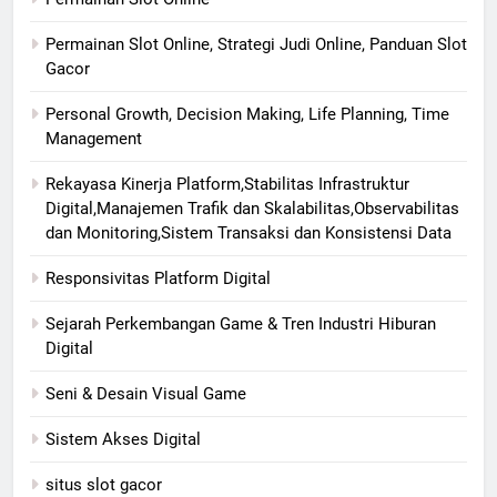
Permainan Slot Online, Strategi Judi Online, Panduan Slot
Gacor
Personal Growth, Decision Making, Life Planning, Time
Management
Rekayasa Kinerja Platform,Stabilitas Infrastruktur
Digital,Manajemen Trafik dan Skalabilitas,Observabilitas
dan Monitoring,Sistem Transaksi dan Konsistensi Data
Responsivitas Platform Digital
Sejarah Perkembangan Game & Tren Industri Hiburan
Digital
Seni & Desain Visual Game
Sistem Akses Digital
situs slot gacor