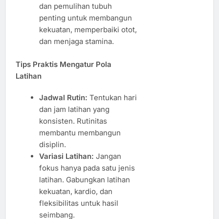
dan pemulihan tubuh
penting untuk membangun
kekuatan, memperbaiki otot,
dan menjaga stamina.
Tips Praktis Mengatur Pola
Latihan
Jadwal Rutin:
Tentukan hari
dan jam latihan yang
konsisten. Rutinitas
membantu membangun
disiplin.
Variasi Latihan:
Jangan
fokus hanya pada satu jenis
latihan. Gabungkan latihan
kekuatan, kardio, dan
fleksibilitas untuk hasil
seimbang.