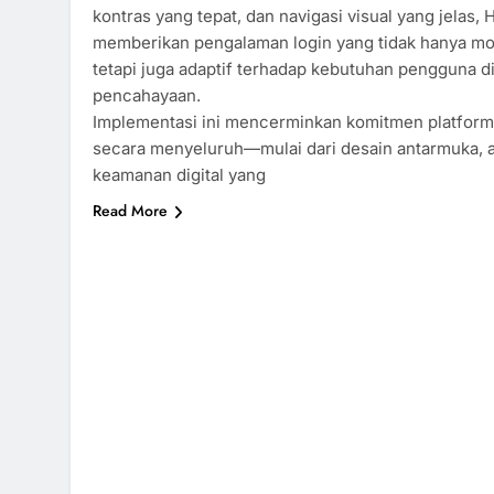
kontras yang tepat, dan navigasi visual yang jelas
memberikan pengalaman login yang tidak hanya mo
tetapi juga adaptif terhadap kebutuhan pengguna di
pencahayaan.
Implementasi ini mencerminkan komitmen platform 
secara menyeluruh—mulai dari desain antarmuka, ak
keamanan digital yang
Read More