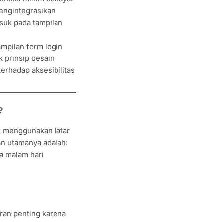
mengintegrasikan
uk pada tampilan
mpilan form login
 prinsip desain
terhadap aksesibilitas
?
g menggunakan latar
an utamanya adalah:
a malam hari
ran penting karena