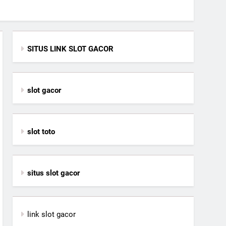
SITUS LINK SLOT GACOR
slot gacor
slot toto
situs slot gacor
link slot gacor