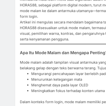
HORAS88, sebagai platform digital modern, turut 
mode malam ke dalam antarmuka utamanya—termas
form login.
Artikel ini mengulas secara mendalam bagaimana ta
HORAS88 disesuaikan untuk mode malam, termasuk
visual, pemilihan warna, kontras, dan pengaruhnya 
serta kenyamanan pengguna.
Apa Itu Mode Malam dan Mengapa Penting
Mode malam adalah tampilan visual antarmuka yan
belakang gelap dengan teks berwarna terang. Tuju
Mengurangi pencahayaan layar berlebih pad
Menurunkan ketegangan mata
Menghemat daya pada layar OLED
Meningkatkan fokus terhadap konten utama
Dalam konteks form login, mode malam memiliki pe