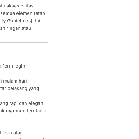
u aksesibilitas
semua elemen tetap
ty Guidelines)
. Ini
an ringan atau
 form login
i malam hari
atar belakang yang
yang rapi dan elegan
dak nyaman
, terutama
ifkan atau