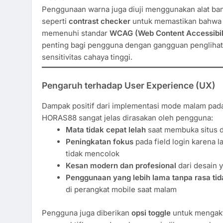
Penggunaan warna juga diuji menggunakan alat bant
seperti
contrast checker
untuk memastikan bahwa 
memenuhi standar
WCAG (Web Content Accessibili
penting bagi pengguna dengan gangguan penglihat
sensitivitas cahaya tinggi.
Pengaruh terhadap User Experience (UX)
Dampak positif dari implementasi mode malam pada
HORAS88 sangat jelas dirasakan oleh pengguna:
Mata tidak cepat lelah
saat membuka situs d
Peningkatan fokus
pada field login karena l
tidak mencolok
Kesan modern dan profesional
dari desain 
Penggunaan yang lebih lama tanpa rasa ti
di perangkat mobile saat malam
Pengguna juga diberikan
opsi toggle
untuk mengakt