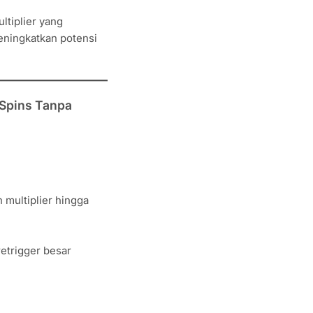
tiplier yang
eningkatkan potensi
 Spins Tanpa
 multiplier hingga
etrigger besar