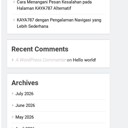
Cara Menangani Pesan Kesalahan pada
Halaman KAYA787 Alternatif
KAYA787 dengan Pengalaman Navigasi yang
Lebih Sederhana
Recent Comments
A WordPress Commenter
on
Hello world!
Archives
July 2026
June 2026
May 2026