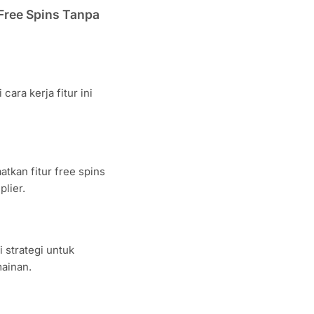
Free Spins Tanpa
ra kerja fitur ini
kan fitur free spins
plier.
 strategi untuk
mainan.