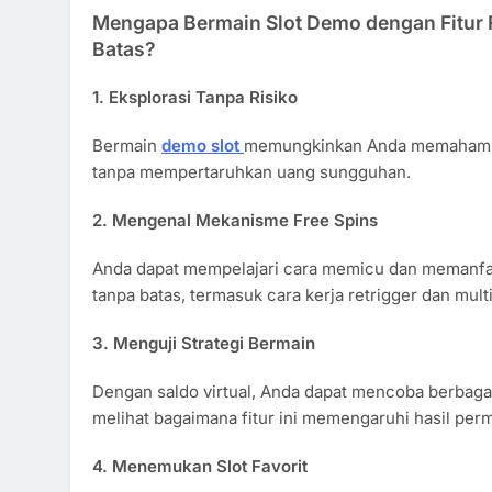
Mengapa Bermain Slot Demo dengan Fitur 
Batas?
1. Eksplorasi Tanpa Risiko
Bermain
demo slot
memungkinkan Anda memahami ca
tanpa mempertaruhkan uang sungguhan.
2. Mengenal Mekanisme Free Spins
Anda dapat mempelajari cara memicu dan memanfaat
tanpa batas, termasuk cara kerja retrigger dan multi
3. Menguji Strategi Bermain
Dengan saldo virtual, Anda dapat mencoba berbagai
melihat bagaimana fitur ini memengaruhi hasil per
4. Menemukan Slot Favorit