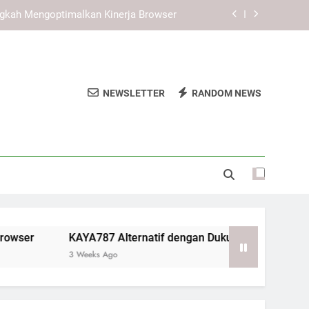
ngkah Mengoptimalkan Kinerja Browser
ukungan Akses untuk Pengguna Mobile
han pada Halaman KAYA787 Alternatif
NEWSLETTER
RANDOM NEWS
agar Mudah Ditemukan dan Tetap Aman
ngkah Mengoptimalkan Kinerja Browser
otball.
ukungan Akses untuk Pengguna Mobile
han pada Halaman KAYA787 Alternatif
KAYA787 Alternatif dengan Dukungan Akses untuk Penggun
3 Weeks Ago