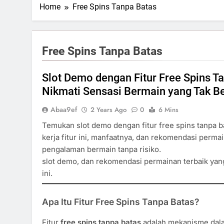
Home
Free Spins Tanpa Batas
Free Spins Tanpa Batas
Slot Demo dengan Fitur Free Spins T
Nikmati Sensasi Bermain yang Tak Be
Abaa9ef
2 Years Ago
0
6 Mins
Temukan slot demo dengan fitur free spins tanpa ba
kerja fitur ini, manfaatnya, dan rekomendasi perma
pengalaman bermain tanpa risiko.
slot demo, dan rekomendasi permainan terbaik yan
ini.
Apa Itu Fitur Free Spins Tanpa Batas?
Fitur
free spins tanpa batas
adalah mekanisme dala