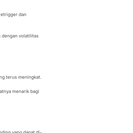
etrigger dan
dengan volatilitas
ng terus meningkat.
atnya menarik bagi
ding yang dapat di-