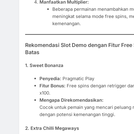
Manfaatkan Multiplier:
Beberapa permainan menambahkan mul
meningkat selama mode free spins, m
kemenangan.
Rekomendasi Slot Demo dengan Fitur Free
Batas
1. Sweet Bonanza
Penyedia:
Pragmatic Play
Fitur Bonus:
Free spins dengan retrigger dan
x100.
Mengapa Direkomendasikan:
Cocok untuk pemain yang mencari peluang r
dengan potensi kemenangan tinggi.
2. Extra Chilli Megaways