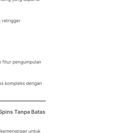
 retrigger
n fitur pengumpulan
nus kompleks dengan
 Spins Tanpa Batas
ai kemenangan untuk