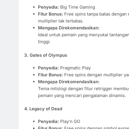
Penyedia:
Big Time Gaming
Fitur Bonus:
Free spins tanpa batas dengan r
multiplier tak terbatas.
Mengapa Direkomendasikan:
Ideal untuk pemain yang menyukai tantangan 
tinggi.
3. Gates of Olympus
Penyedia:
Pragmatic Play
Fitur Bonus:
Free spins dengan multiplier ya
Mengapa Direkomendasikan:
Tema mitologi dengan fitur retrigger membu
pemain yang mencari pengalaman dinamis.
4. Legacy of Dead
Penyedia:
Play’n GO
Fitur Bonus:
Free spins dengan simbol expan