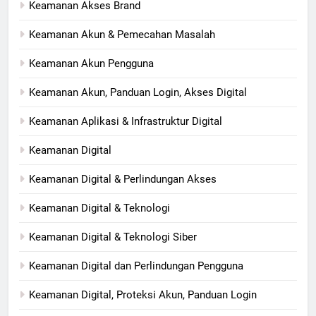
Keamanan Akses Brand
Keamanan Akun & Pemecahan Masalah
Keamanan Akun Pengguna
Keamanan Akun, Panduan Login, Akses Digital
Keamanan Aplikasi & Infrastruktur Digital
Keamanan Digital
Keamanan Digital & Perlindungan Akses
Keamanan Digital & Teknologi
Keamanan Digital & Teknologi Siber
Keamanan Digital dan Perlindungan Pengguna
Keamanan Digital, Proteksi Akun, Panduan Login