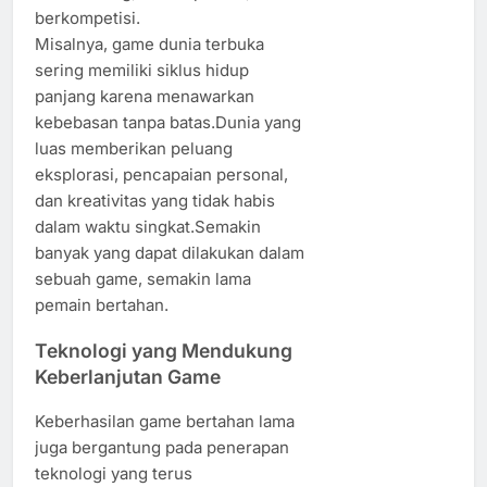
berkompetisi.
Misalnya, game dunia terbuka
sering memiliki siklus hidup
panjang karena menawarkan
kebebasan tanpa batas.Dunia yang
luas memberikan peluang
eksplorasi, pencapaian personal,
dan kreativitas yang tidak habis
dalam waktu singkat.Semakin
banyak yang dapat dilakukan dalam
sebuah game, semakin lama
pemain bertahan.
Teknologi yang Mendukung
Keberlanjutan Game
Keberhasilan game bertahan lama
juga bergantung pada penerapan
teknologi yang terus