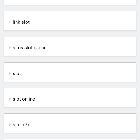
link slot
situs slot gacor
slot
slot online
slot 777