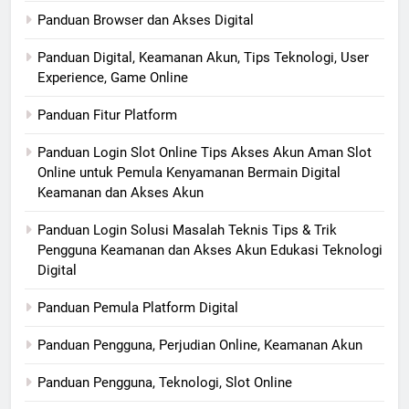
Panduan Browser dan Akses Digital
Panduan Digital, Keamanan Akun, Tips Teknologi, User
Experience, Game Online
Panduan Fitur Platform
Panduan Login Slot Online Tips Akses Akun Aman Slot
Online untuk Pemula Kenyamanan Bermain Digital
Keamanan dan Akses Akun
Panduan Login Solusi Masalah Teknis Tips & Trik
Pengguna Keamanan dan Akses Akun Edukasi Teknologi
Digital
Panduan Pemula Platform Digital
Panduan Pengguna, Perjudian Online, Keamanan Akun
Panduan Pengguna, Teknologi, Slot Online