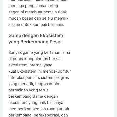
menjaga pengalaman tetap
segar.Ini membuat pemain tidak
mudah bosan dan selalu memiliki
alasan untuk kembali bermain.
Game dengan Ekosistem
yang Berkembang Pesat
Banyak game yang bertahan lama
di puncak popularitas berkat
ekosistem internal yang
kuat.Ekosistem ini mencakup fitur
interaksi pemain, sistem progres
yang menarik, hingga dunia
permainan yang terus
berkembang.Game dengan
ekosistem yang baik biasanya
memberikan pemain ruang untuk
berkembang, bereksplorasi, dan