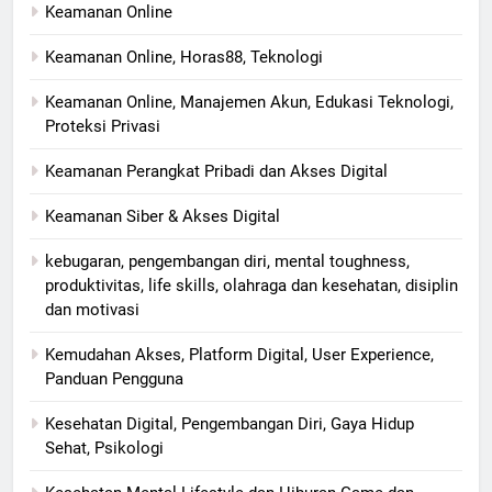
Keamanan Online
Keamanan Online, Horas88, Teknologi
Keamanan Online, Manajemen Akun, Edukasi Teknologi,
Proteksi Privasi
Keamanan Perangkat Pribadi dan Akses Digital
Keamanan Siber & Akses Digital
kebugaran, pengembangan diri, mental toughness,
produktivitas, life skills, olahraga dan kesehatan, disiplin
dan motivasi
Kemudahan Akses, Platform Digital, User Experience,
Panduan Pengguna
Kesehatan Digital, Pengembangan Diri, Gaya Hidup
Sehat, Psikologi