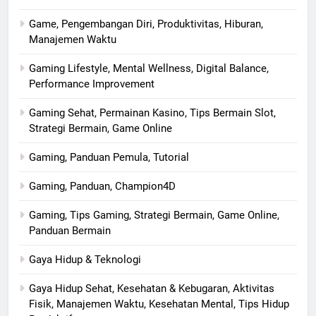
Game, Pengembangan Diri, Produktivitas, Hiburan,
Manajemen Waktu
Gaming Lifestyle, Mental Wellness, Digital Balance,
Performance Improvement
Gaming Sehat, Permainan Kasino, Tips Bermain Slot,
Strategi Bermain, Game Online
Gaming, Panduan Pemula, Tutorial
Gaming, Panduan, Champion4D
Gaming, Tips Gaming, Strategi Bermain, Game Online,
Panduan Bermain
Gaya Hidup & Teknologi
Gaya Hidup Sehat, Kesehatan & Kebugaran, Aktivitas
Fisik, Manajemen Waktu, Kesehatan Mental, Tips Hidup