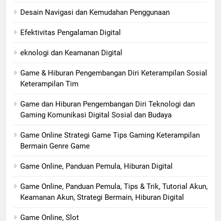
Desain Navigasi dan Kemudahan Penggunaan
Efektivitas Pengalaman Digital
eknologi dan Keamanan Digital
Game & Hiburan Pengembangan Diri Keterampilan Sosial
Keterampilan Tim
Game dan Hiburan Pengembangan Diri Teknologi dan
Gaming Komunikasi Digital Sosial dan Budaya
Game Online Strategi Game Tips Gaming Keterampilan
Bermain Genre Game
Game Online, Panduan Pemula, Hiburan Digital
Game Online, Panduan Pemula, Tips & Trik, Tutorial Akun,
Keamanan Akun, Strategi Bermain, Hiburan Digital
Game Online, Slot