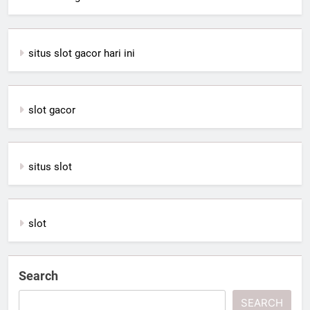
situs slot gacor hari ini
slot gacor
situs slot
slot
Search
SEARCH