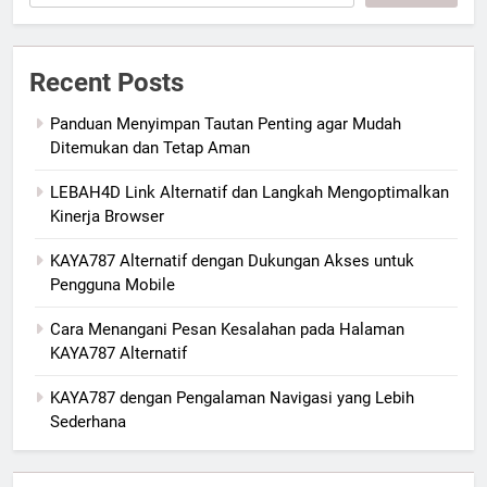
Recent Posts
Panduan Menyimpan Tautan Penting agar Mudah
Ditemukan dan Tetap Aman
LEBAH4D Link Alternatif dan Langkah Mengoptimalkan
Kinerja Browser
KAYA787 Alternatif dengan Dukungan Akses untuk
Pengguna Mobile
Cara Menangani Pesan Kesalahan pada Halaman
KAYA787 Alternatif
KAYA787 dengan Pengalaman Navigasi yang Lebih
Sederhana