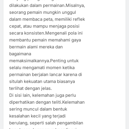
dilakukan dalam permainan.Misalnya,
seorang pemain mungkin unggul
dalam membaca peta, memiliki reflek
cepat, atau mampu menjaga posisi
secara konsisten.Mengenali pola ini
membantu pemain memahami gaya
bermain alami mereka dan
bagaimana
memaksimalkannya.Penting untuk
selalu mengamati momen ketika
permainan berjalan lancar karena di
situlah kekuatan utama biasanya
terlihat dengan jelas.
Di sisi lain, kelemahan juga perlu
diperhatikan dengan teliti.Kelemahan
sering muncul dalam bentuk
kesalahan kecil yang terjadi
berulang, seperti salah pengambilan