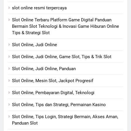
slot online resmi terpercaya
Slot Online Terbaru Platform Game Digital Panduan
Bermain Slot Teknologi & Inovasi Game Hiburan Online
Tips & Strategi Slot
Slot Online, Judi Online
Slot Online, Judi Online, Game Slot, Tips & Trik Slot
Slot Online, Judi Online, Panduan
Slot Online, Mesin Slot, Jackpot Progresif
Slot Online, Pembayaran Digital, Teknologi
Slot Online, Tips dan Strategi, Permainan Kasino
Slot Online, Tips Login, Strategi Bermain, Akses Aman,
Panduan Slot