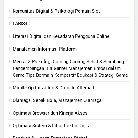
Komunitas Digital & Psikologi Pemain Slot
LARIS4D
Literasi Digital dan Kesadaran Pengguna Online
Manajemen Informasi Platform
Mental & Psikologi Gaming Gaming Sehat & Seimbang
Pengembangan Diri Gamer Manajemen Emosi dalam
Game Tips Bermain Kompetitif Edukasi & Strategi Game
Mobile Optimization & Domain Alternatif
Olahraga, Sepak Bola, Manajemen Olahraga
Optimasi Browser dan Kinerja Akses
Optimasi Sistem & Infrastruktur Digital