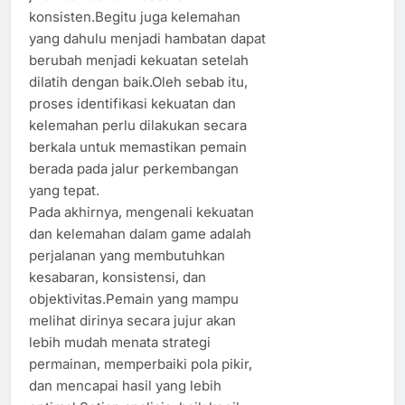
konsisten.Begitu juga kelemahan
yang dahulu menjadi hambatan dapat
berubah menjadi kekuatan setelah
dilatih dengan baik.Oleh sebab itu,
proses identifikasi kekuatan dan
kelemahan perlu dilakukan secara
berkala untuk memastikan pemain
berada pada jalur perkembangan
yang tepat.
Pada akhirnya, mengenali kekuatan
dan kelemahan dalam game adalah
perjalanan yang membutuhkan
kesabaran, konsistensi, dan
objektivitas.Pemain yang mampu
melihat dirinya secara jujur akan
lebih mudah menata strategi
permainan, memperbaiki pola pikir,
dan mencapai hasil yang lebih