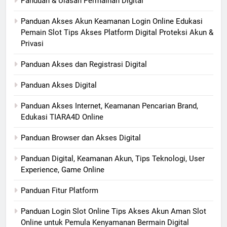
Panduan & Ulasan Permainan Digital
Panduan Akses Akun Keamanan Login Online Edukasi
Pemain Slot Tips Akses Platform Digital Proteksi Akun &
Privasi
Panduan Akses dan Registrasi Digital
Panduan Akses Digital
Panduan Akses Internet, Keamanan Pencarian Brand,
Edukasi TIARA4D Online
Panduan Browser dan Akses Digital
Panduan Digital, Keamanan Akun, Tips Teknologi, User
Experience, Game Online
Panduan Fitur Platform
Panduan Login Slot Online Tips Akses Akun Aman Slot
Online untuk Pemula Kenyamanan Bermain Digital