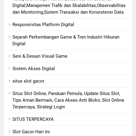
Digital,Manajemen Trafik dan Skalabilitas,Observabilitas
dan Monitoring,Sistem Transaksi dan Konsistensi Data
Responsivitas Platform Digital
Sejarah Perkembangan Game & Tren Industri Hiburan
Digital
Seni & Desain Visual Game
Sistem Akses Digital
situs slot gacor
Situs Slot Online, Panduan Pemula, Update Situs Slot,
Tips Aman Bermain, Cara Akses Anti Blokir, Slot Online
Terpercaya, Strategi Login
SITUS TERPERCAYA
Slot Gacor Hari Ini