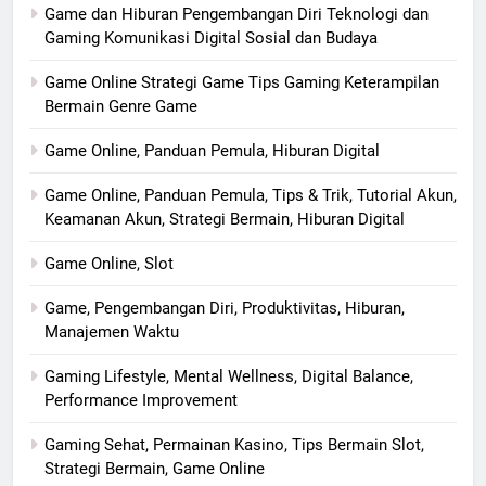
Game dan Hiburan Pengembangan Diri Teknologi dan
Gaming Komunikasi Digital Sosial dan Budaya
Game Online Strategi Game Tips Gaming Keterampilan
Bermain Genre Game
Game Online, Panduan Pemula, Hiburan Digital
Game Online, Panduan Pemula, Tips & Trik, Tutorial Akun,
Keamanan Akun, Strategi Bermain, Hiburan Digital
Game Online, Slot
Game, Pengembangan Diri, Produktivitas, Hiburan,
Manajemen Waktu
Gaming Lifestyle, Mental Wellness, Digital Balance,
Performance Improvement
Gaming Sehat, Permainan Kasino, Tips Bermain Slot,
Strategi Bermain, Game Online