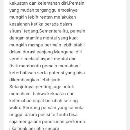
kekuatan dan kelemahan diri.Pemain
yang mudah terganggu emosinya
mungkin lebih rentan melakukan
kesalahan ketika berada dalam
situasi tegang.Sementara itu, pemain
dengan stamina mental yang kuat
mungkin mampu bermain lebih stabil
dalam durasi panjang.Mengenal diri
sendiri melalui aspek mental dan
fisik membantu pemain memahami
keterbatasan serta potensi yang bisa
dikembangkan lebih jauh.
Selanjutnya, penting juga untuk
memahami bahwa kekuatan dan
kelemahan dapat berubah seiring
waktu.Seorang pemain yang semula
unggul dalam posisi tertentu bisa
saja mengalami penurunan performa
jika tidak berlatih secara