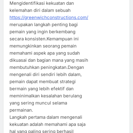
Mengidentifikasi kekuatan dan
kelemahan diri dalam sebuah
https://greenwichconstructions.com/
merupakan langkah penting bagi
pemain yang ingin berkembang
secara konsisten.Kemampuan ini
memungkinkan seorang pemain
memahami aspek apa yang sudah
dikuasai dan bagian mana yang masih
membutuhkan peningkatan.Dengan
mengenali diri sendiri lebih dalam,
pemain dapat membuat strategi
bermain yang lebih efektif dan
meminimalkan kesalahan berulang
yang sering muncul selama
permainan.
Langkah pertama dalam mengenali
kekuatan adalah memahami apa saja
hal yang paling sering berhasil