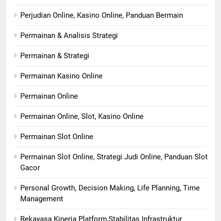
Perjudian Online, Kasino Online, Panduan Bermain
Permainan & Analisis Strategi
Permainan & Strategi
Permainan Kasino Online
Permainan Online
Permainan Online, Slot, Kasino Online
Permainan Slot Online
Permainan Slot Online, Strategi Judi Online, Panduan Slot
Gacor
Personal Growth, Decision Making, Life Planning, Time
Management
Rekayasa Kinerja Platform,Stabilitas Infrastruktur