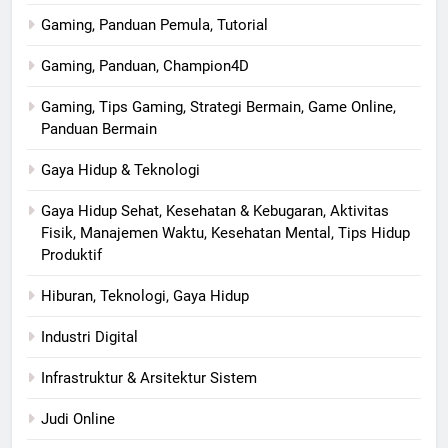
Gaming, Panduan Pemula, Tutorial
Gaming, Panduan, Champion4D
Gaming, Tips Gaming, Strategi Bermain, Game Online,
Panduan Bermain
Gaya Hidup & Teknologi
Gaya Hidup Sehat, Kesehatan & Kebugaran, Aktivitas
Fisik, Manajemen Waktu, Kesehatan Mental, Tips Hidup
Produktif
Hiburan, Teknologi, Gaya Hidup
Industri Digital
Infrastruktur & Arsitektur Sistem
Judi Online