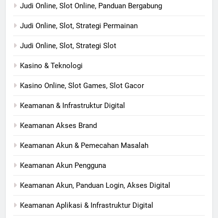
Judi Online, Slot Online, Panduan Bergabung
Judi Online, Slot, Strategi Permainan
Judi Online, Slot, Strategi Slot
Kasino & Teknologi
Kasino Online, Slot Games, Slot Gacor
Keamanan & Infrastruktur Digital
Keamanan Akses Brand
Keamanan Akun & Pemecahan Masalah
Keamanan Akun Pengguna
Keamanan Akun, Panduan Login, Akses Digital
Keamanan Aplikasi & Infrastruktur Digital