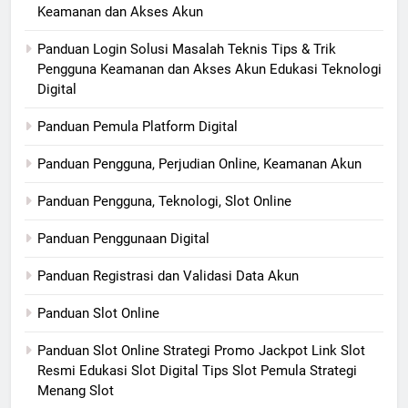
Keamanan dan Akses Akun
Panduan Login Solusi Masalah Teknis Tips & Trik
Pengguna Keamanan dan Akses Akun Edukasi Teknologi
Digital
Panduan Pemula Platform Digital
Panduan Pengguna, Perjudian Online, Keamanan Akun
Panduan Pengguna, Teknologi, Slot Online
Panduan Penggunaan Digital
Panduan Registrasi dan Validasi Data Akun
Panduan Slot Online
Panduan Slot Online Strategi Promo Jackpot Link Slot
Resmi Edukasi Slot Digital Tips Slot Pemula Strategi
Menang Slot