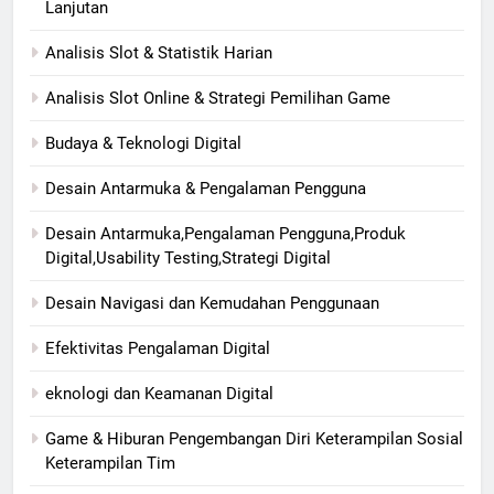
Lanjutan
Analisis Slot & Statistik Harian
Analisis Slot Online & Strategi Pemilihan Game
Budaya & Teknologi Digital
Desain Antarmuka & Pengalaman Pengguna
Desain Antarmuka,Pengalaman Pengguna,Produk
Digital,Usability Testing,Strategi Digital
Desain Navigasi dan Kemudahan Penggunaan
Efektivitas Pengalaman Digital
eknologi dan Keamanan Digital
Game & Hiburan Pengembangan Diri Keterampilan Sosial
Keterampilan Tim