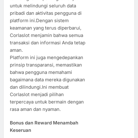
untuk melindungi seluruh data
pribadi dan aktivitas pengguna di
platform ini.Dengan sistem
keamanan yang terus diperbarui,
Corlaslot menjamin bahwa semua
transaksi dan informasi Anda tetap
aman.
Platform ini juga mengedepankan
prinsip transparansi, memastikan
bahwa pengguna memahami
bagaimana data mereka digunakan
dan dilindungi.Ini membuat
Corlaslot menjadi pilihan
terpercaya untuk bermain dengan
rasa aman dan nyaman.
Bonus dan Reward Menambah
Keseruan