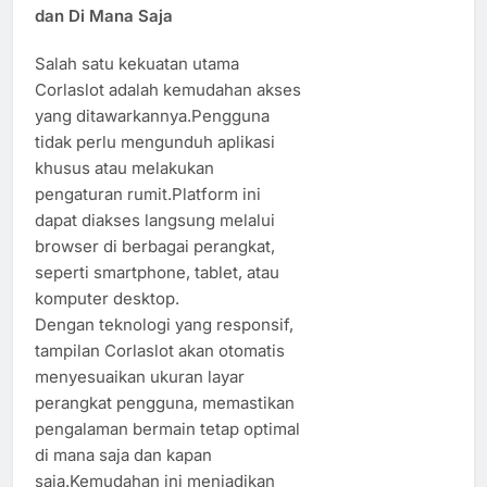
dan Di Mana Saja
Salah satu kekuatan utama
Corlaslot adalah kemudahan akses
yang ditawarkannya.Pengguna
tidak perlu mengunduh aplikasi
khusus atau melakukan
pengaturan rumit.Platform ini
dapat diakses langsung melalui
browser di berbagai perangkat,
seperti smartphone, tablet, atau
komputer desktop.
Dengan teknologi yang responsif,
tampilan Corlaslot akan otomatis
menyesuaikan ukuran layar
perangkat pengguna, memastikan
pengalaman bermain tetap optimal
di mana saja dan kapan
saja.Kemudahan ini menjadikan