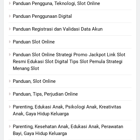
Panduan Pengguna, Teknologi, Slot Online
Panduan Penggunaan Digital
Panduan Registrasi dan Validasi Data Akun
Panduan Slot Online
Panduan Slot Online Strategi Promo Jackpot Link Slot
Resmi Edukasi Slot Digital Tips Slot Pemula Strategi
Menang Slot
Panduan, Slot Online
Panduan, Tips, Perjudian Online
Parenting, Edukasi Anak, Psikologi Anak, Kreativitas
Anak, Gaya Hidup Keluarga
Parenting, Kesehatan Anak, Edukasi Anak, Perawatan
Bayi, Gaya Hidup Keluarga