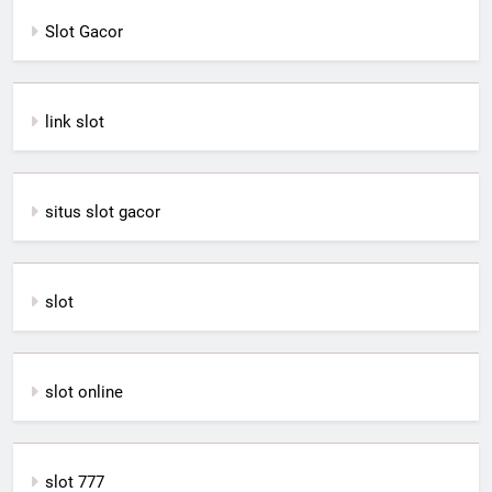
Slot Gacor
link slot
situs slot gacor
slot
slot online
slot 777