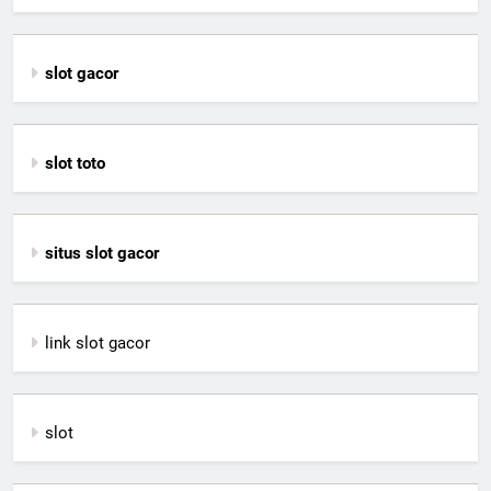
slot gacor
slot toto
situs slot gacor
link slot gacor
slot