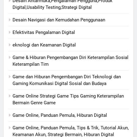
Desain Antarmuka,Pengalaman Pengguna,Produk
Digital,Usability Testing,Strategi Digital
Desain Navigasi dan Kemudahan Penggunaan
Efektivitas Pengalaman Digital
eknologi dan Keamanan Digital
Game & Hiburan Pengembangan Diri Keterampilan Sosial
Keterampilan Tim
Game dan Hiburan Pengembangan Diri Teknologi dan
Gaming Komunikasi Digital Sosial dan Budaya
Game Online Strategi Game Tips Gaming Keterampilan
Bermain Genre Game
Game Online, Panduan Pemula, Hiburan Digital
Game Online, Panduan Pemula, Tips & Trik, Tutorial Akun,
Keamanan Akun, Strategi Bermain, Hiburan Digital