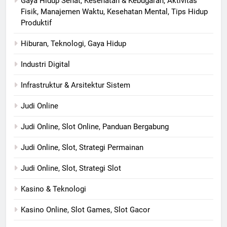
Gaya Hidup Sehat, Kesehatan & Kebugaran, Aktivitas
Fisik, Manajemen Waktu, Kesehatan Mental, Tips Hidup
Produktif
Hiburan, Teknologi, Gaya Hidup
Industri Digital
Infrastruktur & Arsitektur Sistem
Judi Online
Judi Online, Slot Online, Panduan Bergabung
Judi Online, Slot, Strategi Permainan
Judi Online, Slot, Strategi Slot
Kasino & Teknologi
Kasino Online, Slot Games, Slot Gacor