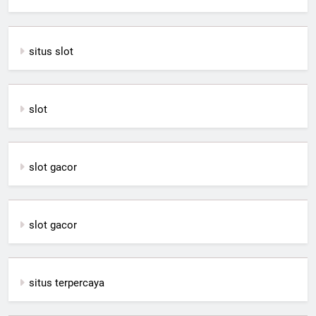
situs slot
slot
slot gacor
slot gacor
situs terpercaya