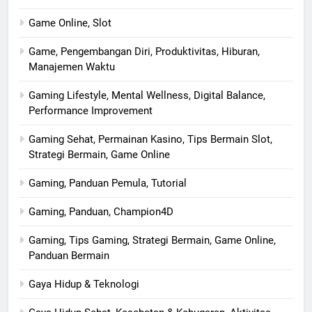
Game Online, Slot
Game, Pengembangan Diri, Produktivitas, Hiburan,
Manajemen Waktu
Gaming Lifestyle, Mental Wellness, Digital Balance,
Performance Improvement
Gaming Sehat, Permainan Kasino, Tips Bermain Slot,
Strategi Bermain, Game Online
Gaming, Panduan Pemula, Tutorial
Gaming, Panduan, Champion4D
Gaming, Tips Gaming, Strategi Bermain, Game Online,
Panduan Bermain
Gaya Hidup & Teknologi