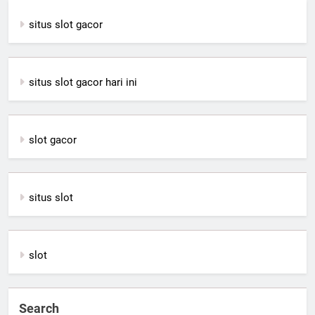
situs slot gacor
situs slot gacor hari ini
slot gacor
situs slot
slot
Search