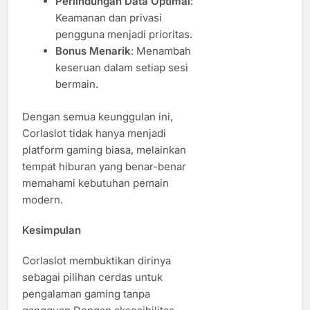
Perlindungan Data Optimal
:
Keamanan dan privasi
pengguna menjadi prioritas.
Bonus Menarik
: Menambah
keseruan dalam setiap sesi
bermain.
Dengan semua keunggulan ini,
Corlaslot tidak hanya menjadi
platform gaming biasa, melainkan
tempat hiburan yang benar-benar
memahami kebutuhan pemain
modern.
Kesimpulan
Corlaslot membuktikan dirinya
sebagai pilihan cerdas untuk
pengalaman gaming tanpa