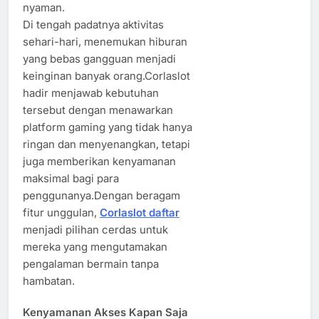
nyaman.
Di tengah padatnya aktivitas
sehari-hari, menemukan hiburan
yang bebas gangguan menjadi
keinginan banyak orang.Corlaslot
hadir menjawab kebutuhan
tersebut dengan menawarkan
platform gaming yang tidak hanya
ringan dan menyenangkan, tetapi
juga memberikan kenyamanan
maksimal bagi para
penggunanya.Dengan beragam
fitur unggulan,
Corlaslot daftar
menjadi pilihan cerdas untuk
mereka yang mengutamakan
pengalaman bermain tanpa
hambatan.
Kenyamanan Akses Kapan Saja