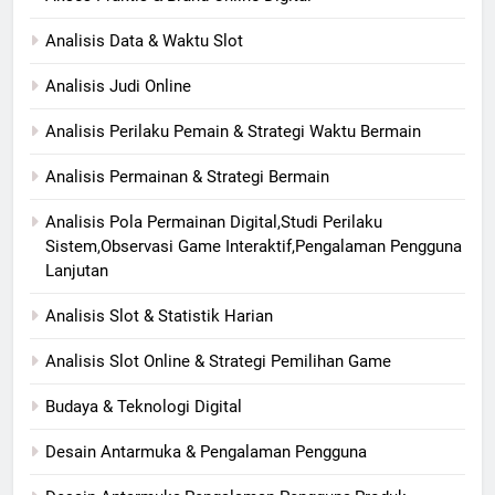
Analisis Data & Waktu Slot
Analisis Judi Online
Analisis Perilaku Pemain & Strategi Waktu Bermain
Analisis Permainan & Strategi Bermain
Analisis Pola Permainan Digital,Studi Perilaku
Sistem,Observasi Game Interaktif,Pengalaman Pengguna
Lanjutan
Analisis Slot & Statistik Harian
Analisis Slot Online & Strategi Pemilihan Game
Budaya & Teknologi Digital
Desain Antarmuka & Pengalaman Pengguna