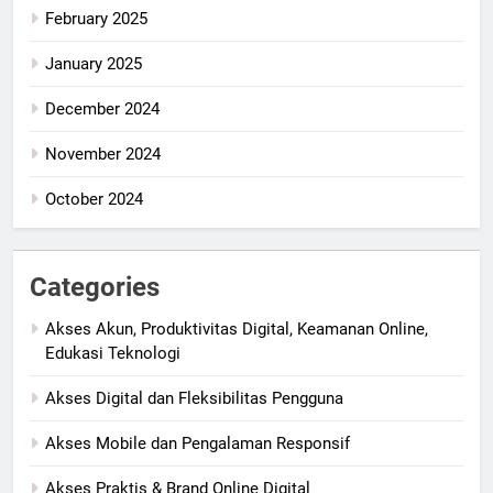
February 2025
January 2025
December 2024
November 2024
October 2024
Categories
Akses Akun, Produktivitas Digital, Keamanan Online,
Edukasi Teknologi
Akses Digital dan Fleksibilitas Pengguna
Akses Mobile dan Pengalaman Responsif
Akses Praktis & Brand Online Digital