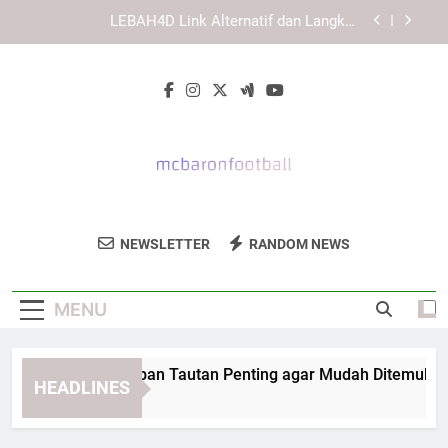
Skip
KAYA787 Alternatif dengan Dukungan Akses
to
untuk Pengguna Mobile
content
Cara Menangani Pesan Kesalahan pada Halaman
KAYA787 Alternatif
Panduan Menyimpan Tautan Penting agar Mudah
Ditemukan dan Tetap Aman
LEBAH4D Link Alternatif dan Langkah
Mengoptimalkan Kinerja Browser
KAYA787 Alternatif dengan Dukungan Akses
untuk Pengguna Mobile
MC Baron
Ikuti Berita Dan Ulasan Terbaru Seputar
Cara Menangani Pesan Kesalahan pada Halaman
NEWSLETTER
RANDOM NEWS
Football
KAYA787 Alternatif
Dunia Sepak Bola Di MC Baron Football.
MENU
nduan Menyimpan Tautan Penting agar Mudah Ditemukan da
HEADLINES
Weeks Ago