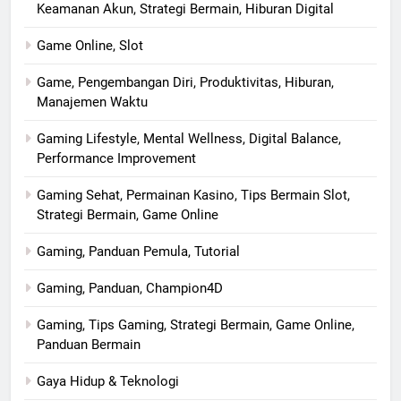
Keamanan Akun, Strategi Bermain, Hiburan Digital
Game Online, Slot
Game, Pengembangan Diri, Produktivitas, Hiburan,
Manajemen Waktu
Gaming Lifestyle, Mental Wellness, Digital Balance,
Performance Improvement
Gaming Sehat, Permainan Kasino, Tips Bermain Slot,
Strategi Bermain, Game Online
Gaming, Panduan Pemula, Tutorial
Gaming, Panduan, Champion4D
Gaming, Tips Gaming, Strategi Bermain, Game Online,
Panduan Bermain
Gaya Hidup & Teknologi