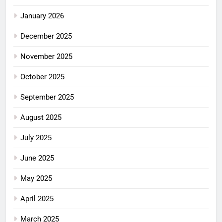
January 2026
December 2025
November 2025
October 2025
September 2025
August 2025
July 2025
June 2025
May 2025
April 2025
March 2025