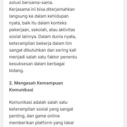
solusi bersama-sama.
Kerjasama ini bisa diterjemahkan
langsung ke dalam kehidupan
nyata, baik itu dalam konteks
pekerjaan, sekolah, atau aktivitas
sosial lainnya. Dalam dunia nyata,
keterampilan bekerja dalam tim
sangat dibutuhkan dan sering kali
menjadi salah satu faktor penentu
kesuksesan dalam berbagai
bidang.
2.
Mengasah Kemampuan
Komunikasi
Komunikasi adalah salah satu
keterampilan sosial yang sangat
penting, dan game online
memberikan platform yang ideal