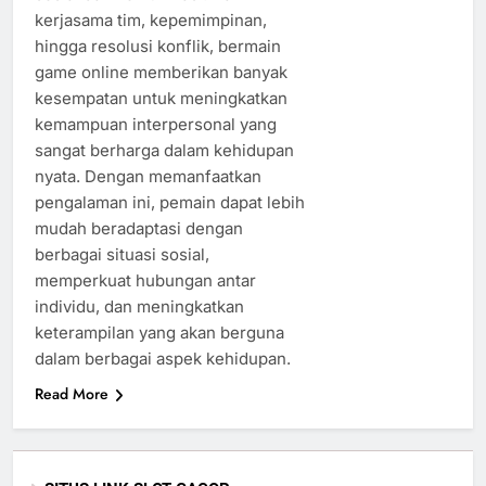
kerjasama tim, kepemimpinan,
hingga resolusi konflik, bermain
game online memberikan banyak
kesempatan untuk meningkatkan
kemampuan interpersonal yang
sangat berharga dalam kehidupan
nyata. Dengan memanfaatkan
pengalaman ini, pemain dapat lebih
mudah beradaptasi dengan
berbagai situasi sosial,
memperkuat hubungan antar
individu, dan meningkatkan
keterampilan yang akan berguna
dalam berbagai aspek kehidupan.
Read More