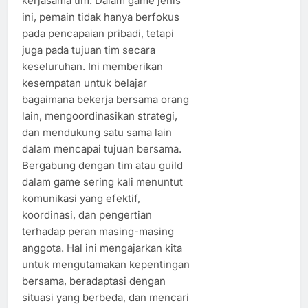
kerjasama tim. Dalam game jenis
ini, pemain tidak hanya berfokus
pada pencapaian pribadi, tetapi
juga pada tujuan tim secara
keseluruhan. Ini memberikan
kesempatan untuk belajar
bagaimana bekerja bersama orang
lain, mengoordinasikan strategi,
dan mendukung satu sama lain
dalam mencapai tujuan bersama.
Bergabung dengan tim atau guild
dalam game sering kali menuntut
komunikasi yang efektif,
koordinasi, dan pengertian
terhadap peran masing-masing
anggota. Hal ini mengajarkan kita
untuk mengutamakan kepentingan
bersama, beradaptasi dengan
situasi yang berbeda, dan mencari