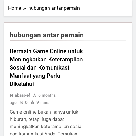
Home
hubungan antar pemain
hubungan antar pemain
Bermain Game Online untuk
Meningkatkan Keterampilan
Sosial dan Komunikasi:
Manfaat yang Perlu
Diketahui
abaa9ef
8 months
ago
0
9 mins
Game online bukan hanya untuk
hiburan, tetapi juga dapat
meningkatkan keterampilan sosial
dan komunikasi Anda. Temukan