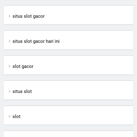
situs slot gacor
situs slot gacor hari ini
slot gacor
situs slot
slot