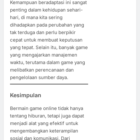
Kemampuan beradaptasi ini sangat
penting dalam kehidupan sehari-
hari, di mana kita sering
dihadapkan pada perubahan yang
tak terduga dan perlu berpikir
cepat untuk membuat keputusan
yang tepat. Selain itu, banyak game
yang mengajarkan manajemen
waktu, terutama dalam game yang
melibatkan perencanaan dan
pengelolaan sumber daya.
Kesimpulan
Bermain game online tidak hanya
tentang hiburan, tetapi juga dapat
menjadi alat yang efektif untuk
mengembangkan keterampilan
sosial dan komunikasi. Dari