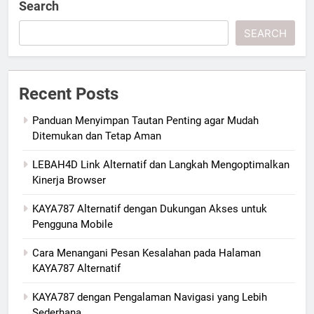
Search
SEARCH
Recent Posts
Panduan Menyimpan Tautan Penting agar Mudah
Ditemukan dan Tetap Aman
LEBAH4D Link Alternatif dan Langkah Mengoptimalkan
Kinerja Browser
KAYA787 Alternatif dengan Dukungan Akses untuk
Pengguna Mobile
Cara Menangani Pesan Kesalahan pada Halaman
KAYA787 Alternatif
KAYA787 dengan Pengalaman Navigasi yang Lebih
Sederhana