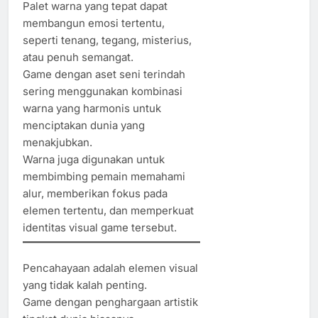
Palet warna yang tepat dapat
membangun emosi tertentu,
seperti tenang, tegang, misterius,
atau penuh semangat.
Game dengan aset seni terindah
sering menggunakan kombinasi
warna yang harmonis untuk
menciptakan dunia yang
menakjubkan.
Warna juga digunakan untuk
membimbing pemain memahami
alur, memberikan fokus pada
elemen tertentu, dan memperkuat
identitas visual game tersebut.
Pencahayaan adalah elemen visual
yang tidak kalah penting.
Game dengan penghargaan artistik