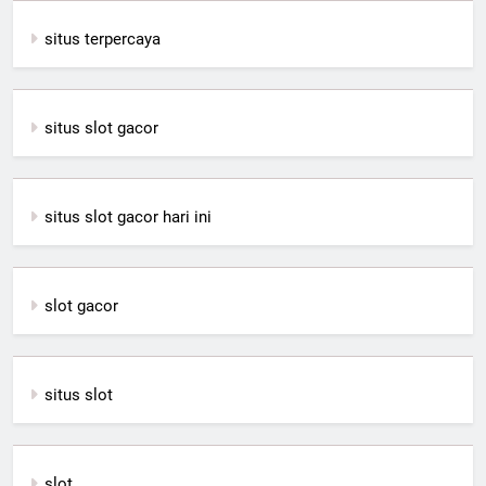
situs terpercaya
situs slot gacor
situs slot gacor hari ini
slot gacor
situs slot
slot