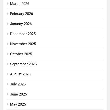
March 2026
February 2026
January 2026
December 2025
November 2025
October 2025
September 2025
August 2025
July 2025
June 2025
May 2025