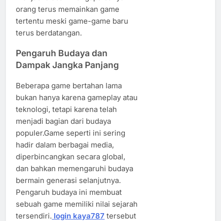
orang terus memainkan game
tertentu meski game-game baru
terus berdatangan.
Pengaruh Budaya dan
Dampak Jangka Panjang
Beberapa game bertahan lama
bukan hanya karena gameplay atau
teknologi, tetapi karena telah
menjadi bagian dari budaya
populer.Game seperti ini sering
hadir dalam berbagai media,
diperbincangkan secara global,
dan bahkan memengaruhi budaya
bermain generasi selanjutnya.
Pengaruh budaya ini membuat
sebuah game memiliki nilai sejarah
tersendiri.
login kaya787
tersebut