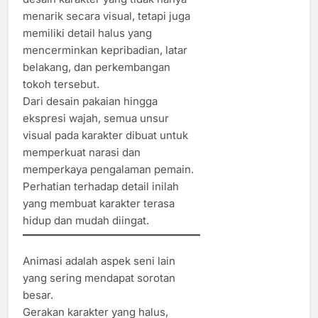
menarik secara visual, tetapi juga
memiliki detail halus yang
mencerminkan kepribadian, latar
belakang, dan perkembangan
tokoh tersebut.
Dari desain pakaian hingga
ekspresi wajah, semua unsur
visual pada karakter dibuat untuk
memperkuat narasi dan
memperkaya pengalaman pemain.
Perhatian terhadap detail inilah
yang membuat karakter terasa
hidup dan mudah diingat.
Animasi adalah aspek seni lain
yang sering mendapat sorotan
besar.
Gerakan karakter yang halus,