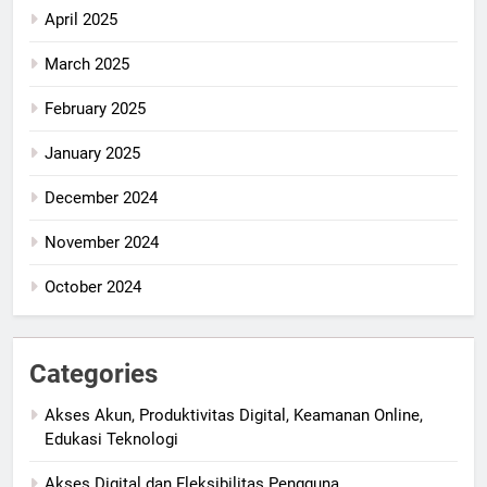
April 2025
March 2025
February 2025
January 2025
December 2024
November 2024
October 2024
Categories
Akses Akun, Produktivitas Digital, Keamanan Online,
Edukasi Teknologi
Akses Digital dan Fleksibilitas Pengguna