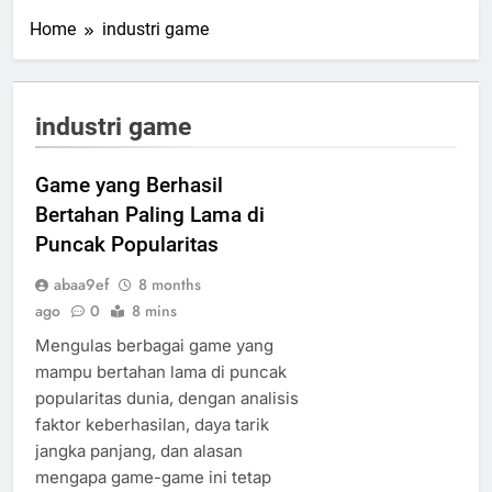
Home
industri game
industri game
Game yang Berhasil
Bertahan Paling Lama di
Puncak Popularitas
abaa9ef
8 months
ago
0
8 mins
Mengulas berbagai game yang
mampu bertahan lama di puncak
popularitas dunia, dengan analisis
faktor keberhasilan, daya tarik
jangka panjang, dan alasan
mengapa game-game ini tetap