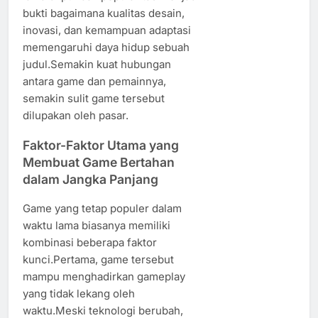
bukti bagaimana kualitas desain,
inovasi, dan kemampuan adaptasi
memengaruhi daya hidup sebuah
judul.Semakin kuat hubungan
antara game dan pemainnya,
semakin sulit game tersebut
dilupakan oleh pasar.
Faktor-Faktor Utama yang
Membuat Game Bertahan
dalam Jangka Panjang
Game yang tetap populer dalam
waktu lama biasanya memiliki
kombinasi beberapa faktor
kunci.Pertama, game tersebut
mampu menghadirkan gameplay
yang tidak lekang oleh
waktu.Meski teknologi berubah,