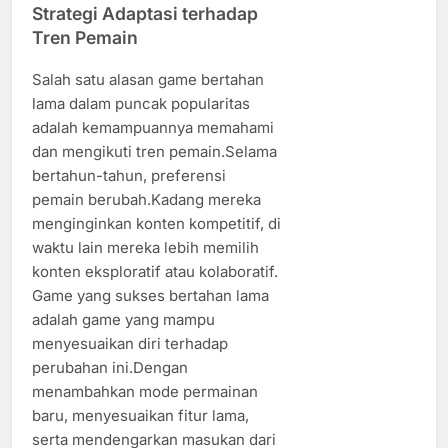
Strategi Adaptasi terhadap
Tren Pemain
Salah satu alasan game bertahan
lama dalam puncak popularitas
adalah kemampuannya memahami
dan mengikuti tren pemain.Selama
bertahun-tahun, preferensi
pemain berubah.Kadang mereka
menginginkan konten kompetitif, di
waktu lain mereka lebih memilih
konten eksploratif atau kolaboratif.
Game yang sukses bertahan lama
adalah game yang mampu
menyesuaikan diri terhadap
perubahan ini.Dengan
menambahkan mode permainan
baru, menyesuaikan fitur lama,
serta mendengarkan masukan dari