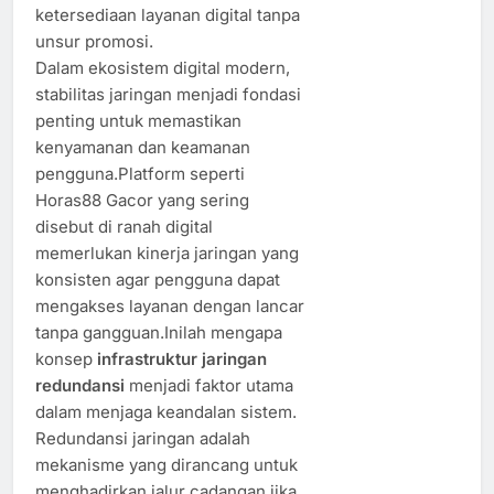
ketersediaan layanan digital tanpa
unsur promosi.
Dalam ekosistem digital modern,
stabilitas jaringan menjadi fondasi
penting untuk memastikan
kenyamanan dan keamanan
pengguna.Platform seperti
Horas88 Gacor yang sering
disebut di ranah digital
memerlukan kinerja jaringan yang
konsisten agar pengguna dapat
mengakses layanan dengan lancar
tanpa gangguan.Inilah mengapa
konsep
infrastruktur jaringan
redundansi
menjadi faktor utama
dalam menjaga keandalan sistem.
Redundansi jaringan adalah
mekanisme yang dirancang untuk
menghadirkan jalur cadangan jika