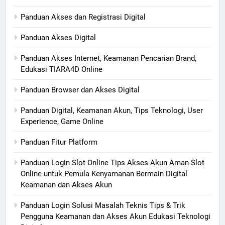
Panduan Akses dan Registrasi Digital
Panduan Akses Digital
Panduan Akses Internet, Keamanan Pencarian Brand,
Edukasi TIARA4D Online
Panduan Browser dan Akses Digital
Panduan Digital, Keamanan Akun, Tips Teknologi, User
Experience, Game Online
Panduan Fitur Platform
Panduan Login Slot Online Tips Akses Akun Aman Slot
Online untuk Pemula Kenyamanan Bermain Digital
Keamanan dan Akses Akun
Panduan Login Solusi Masalah Teknis Tips & Trik
Pengguna Keamanan dan Akses Akun Edukasi Teknologi