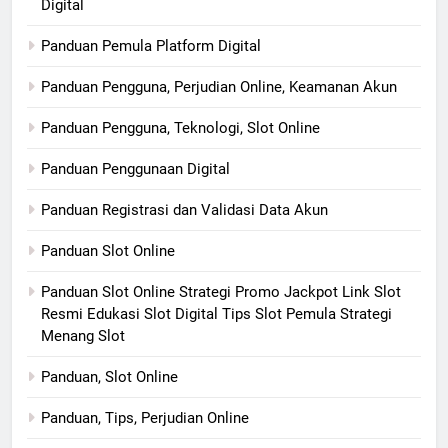
Digital
Panduan Pemula Platform Digital
Panduan Pengguna, Perjudian Online, Keamanan Akun
Panduan Pengguna, Teknologi, Slot Online
Panduan Penggunaan Digital
Panduan Registrasi dan Validasi Data Akun
Panduan Slot Online
Panduan Slot Online Strategi Promo Jackpot Link Slot
Resmi Edukasi Slot Digital Tips Slot Pemula Strategi
Menang Slot
Panduan, Slot Online
Panduan, Tips, Perjudian Online