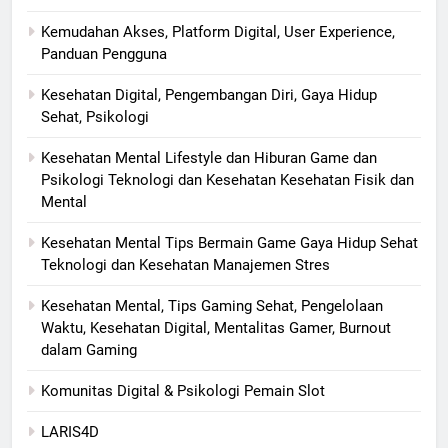
Kemudahan Akses, Platform Digital, User Experience,
Panduan Pengguna
Kesehatan Digital, Pengembangan Diri, Gaya Hidup
Sehat, Psikologi
Kesehatan Mental Lifestyle dan Hiburan Game dan
Psikologi Teknologi dan Kesehatan Kesehatan Fisik dan
Mental
Kesehatan Mental Tips Bermain Game Gaya Hidup Sehat
Teknologi dan Kesehatan Manajemen Stres
Kesehatan Mental, Tips Gaming Sehat, Pengelolaan
Waktu, Kesehatan Digital, Mentalitas Gamer, Burnout
dalam Gaming
Komunitas Digital & Psikologi Pemain Slot
LARIS4D