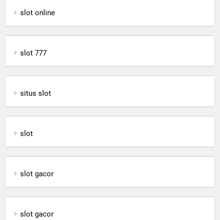
slot online
slot 777
situs slot
slot
slot gacor
slot gacor