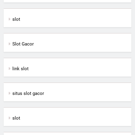
slot
Slot Gacor
link slot
situs slot gacor
slot