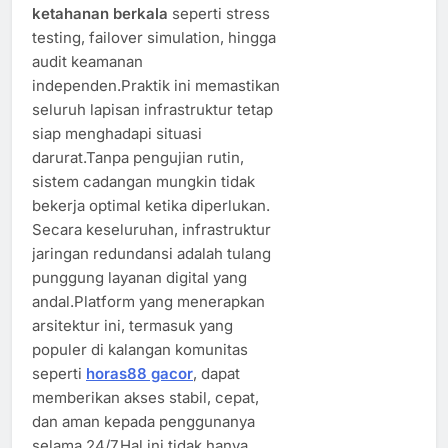
ketahanan berkala
seperti stress
testing, failover simulation, hingga
audit keamanan
independen.Praktik ini memastikan
seluruh lapisan infrastruktur tetap
siap menghadapi situasi
darurat.Tanpa pengujian rutin,
sistem cadangan mungkin tidak
bekerja optimal ketika diperlukan.
Secara keseluruhan, infrastruktur
jaringan redundansi adalah tulang
punggung layanan digital yang
andal.Platform yang menerapkan
arsitektur ini, termasuk yang
populer di kalangan komunitas
seperti
horas88 gacor
, dapat
memberikan akses stabil, cepat,
dan aman kepada penggunanya
selama 24/7.Hal ini tidak hanya