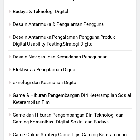
Budaya & Teknologi Digital
Desain Antarmuka & Pengalaman Pengguna
Desain Antarmuka,Pengalaman Pengguna,Produk
Digital,Usability Testing,Strategi Digital
Desain Navigasi dan Kemudahan Penggunaan
Efektivitas Pengalaman Digital
eknologi dan Keamanan Digital
Game & Hiburan Pengembangan Diri Keterampilan Sosial
Keterampilan Tim
Game dan Hiburan Pengembangan Diri Teknologi dan
Gaming Komunikasi Digital Sosial dan Budaya
Game Online Strategi Game Tips Gaming Keterampilan