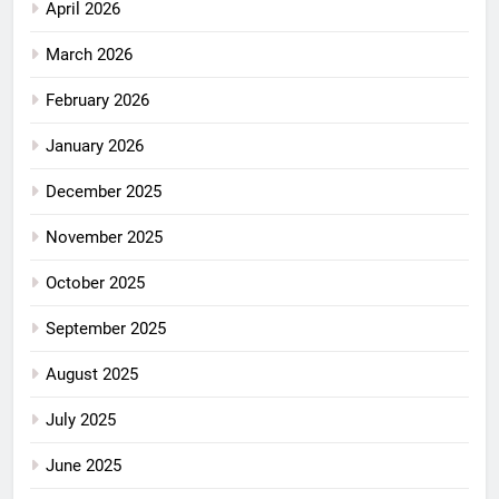
April 2026
March 2026
February 2026
January 2026
December 2025
November 2025
October 2025
September 2025
August 2025
July 2025
June 2025