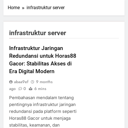
Home
infrastruktur server
infrastruktur server
Infrastruktur Jaringan
Redundansi untuk Horas88
Gacor: Stabilitas Akses di
Era Digital Modern
abaa9ef
9 months
ago
0
6 mins
Pembahasan mendalam tentang
pentingnya infrastruktur jaringan
redundansi pada platform seperti
Horas88 Gacor untuk menjaga
stabilitas, keamanan, dan