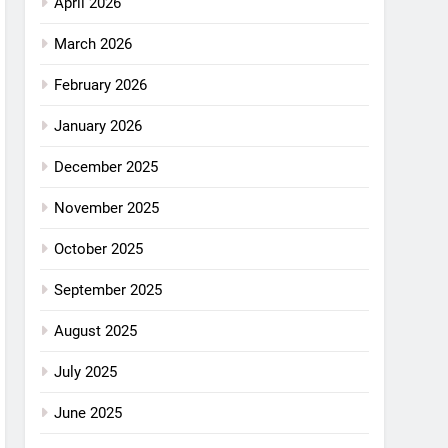
April 2026
March 2026
February 2026
January 2026
December 2025
November 2025
October 2025
September 2025
August 2025
July 2025
June 2025