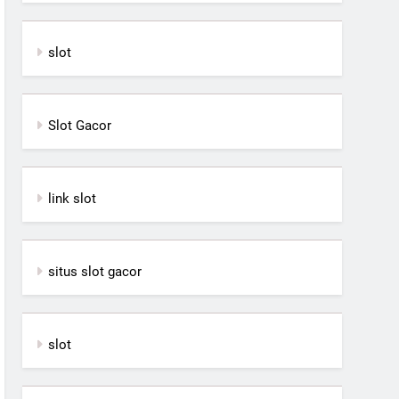
slot
Slot Gacor
link slot
situs slot gacor
slot