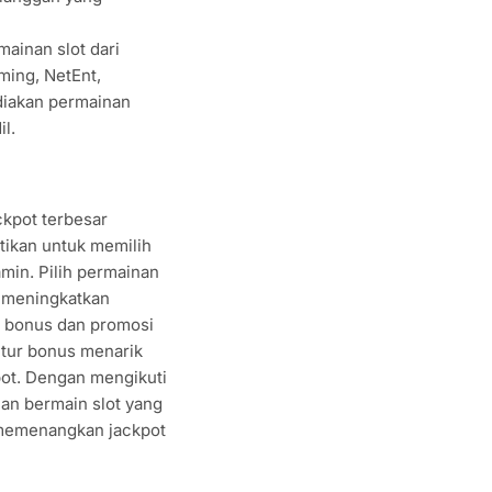
mainan slot dari
ming, NetEnt,
ediakan permainan
l.
ckpot terbesar
tikan untuk memilih
min. Pilih permainan
k meningkatkan
 bonus dan promosi
itur bonus menarik
ot. Dengan mengikuti
an bermain slot yang
 memenangkan jackpot