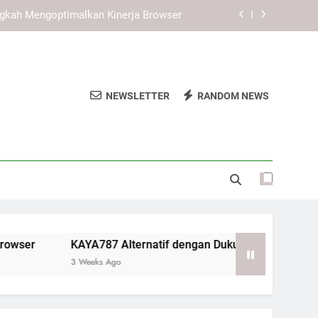
ngkah Mengoptimalkan Kinerja Browser
ukungan Akses untuk Pengguna Mobile
han pada Halaman KAYA787 Alternatif
NEWSLETTER
RANDOM NEWS
agar Mudah Ditemukan dan Tetap Aman
ngkah Mengoptimalkan Kinerja Browser
otball.
ukungan Akses untuk Pengguna Mobile
han pada Halaman KAYA787 Alternatif
KAYA787 Alternatif dengan Dukungan Akses untuk Penggun
3 Weeks Ago