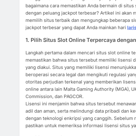
bagaimana cara memastikan Anda bermain di situs 
dengan peluang jackpot terbesar? Artikel ini akan
memilih situs terbaik dan mengungkap beberapa sl
jackpot terbesar yang dapat Anda mainkan hari
lari
1. Pilih Situs Slot Online Terpercaya denga
Langkah pertama dalam mencari situs slot online t
memastikan bahwa situs tersebut memiliki lisensi da
yang diakui. Situs yang memiliki lisensi menunjuk
beroperasi secara legal dan mengikuti regulasi yan
otoritas perjudian terkenal yang memberikan lisensi
online antara lain Malta Gaming Authority (MGA), 
Commission, dan PAGCOR.
Lisensi ini menjamin bahwa situs tersebut menawa
adil dan aman, serta melindungi data pribadi dan 
dengan teknologi enkripsi yang canggih. Sebelum 
pastikan untuk memeriksa informasi lisensi situs ya