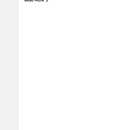
Read More