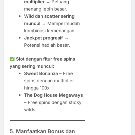
multiplier
→ Peluang
menang lebih besar.
Wild dan scatter sering
muncul
→ Mempermudah
kombinasi kemenangan.
Jackpot progresif
→
Potensi hadiah besar.
Slot dengan fitur free spins
yang sering muncul:
Sweet Bonanza
– Free
spins dengan multiplier
hingga 100x.
The Dog House Megaways
– Free spins dengan sticky
wilds.
5. Manfaatkan Bonus dan