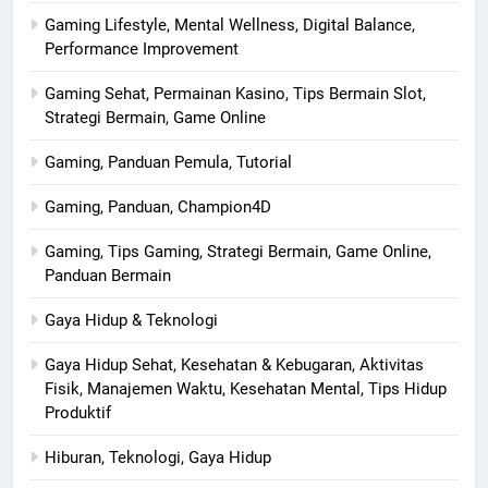
Gaming Lifestyle, Mental Wellness, Digital Balance,
Performance Improvement
Gaming Sehat, Permainan Kasino, Tips Bermain Slot,
Strategi Bermain, Game Online
Gaming, Panduan Pemula, Tutorial
Gaming, Panduan, Champion4D
Gaming, Tips Gaming, Strategi Bermain, Game Online,
Panduan Bermain
Gaya Hidup & Teknologi
Gaya Hidup Sehat, Kesehatan & Kebugaran, Aktivitas
Fisik, Manajemen Waktu, Kesehatan Mental, Tips Hidup
Produktif
Hiburan, Teknologi, Gaya Hidup