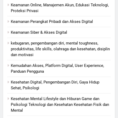
Keamanan Online, Manajemen Akun, Edukasi Teknologi,
Proteksi Privasi
Keamanan Perangkat Pribadi dan Akses Digital
Keamanan Siber & Akses Digital
kebugaran, pengembangan diri, mental toughness,
produktivitas, life skills, olahraga dan kesehatan, disiplin
dan motivasi
Kemudahan Akses, Platform Digital, User Experience,
Panduan Pengguna
Kesehatan Digital, Pengembangan Diri, Gaya Hidup
Sehat, Psikologi
Kesehatan Mental Lifestyle dan Hiburan Game dan
Psikologi Teknologi dan Kesehatan Kesehatan Fisik dan
Mental