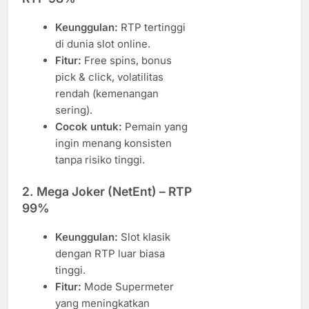
Keunggulan:
RTP tertinggi
di dunia slot online.
Fitur:
Free spins, bonus
pick & click, volatilitas
rendah (kemenangan
sering).
Cocok untuk:
Pemain yang
ingin menang konsisten
tanpa risiko tinggi.
2. Mega Joker (NetEnt) – RTP
99%
Keunggulan:
Slot klasik
dengan RTP luar biasa
tinggi.
Fitur:
Mode Supermeter
yang meningkatkan