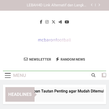
Skip
KAYA787 Alternatif dengan Dukungan Akses
to
untuk Pengguna Mobile
content
Cara Menangani Pesan Kesalahan pada Halaman
KAYA787 Alternatif
Panduan Menyimpan Tautan Penting agar Mudah
Ditemukan dan Tetap Aman
LEBAH4D Link Alternatif dan Langkah
Mengoptimalkan Kinerja Browser
KAYA787 Alternatif dengan Dukungan Akses
untuk Pengguna Mobile
MC Baron
Ikuti Berita Dan Ulasan Terbaru Seputar
Cara Menangani Pesan Kesalahan pada Halaman
NEWSLETTER
RANDOM NEWS
Football
KAYA787 Alternatif
Dunia Sepak Bola Di MC Baron Football.
MENU
nduan Menyimpan Tautan Penting agar Mudah Ditemukan da
HEADLINES
Weeks Ago