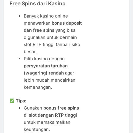
Free Spins dari Kasino
Banyak kasino online
menawarkan
bonus deposit
dan free spins
yang bisa
digunakan untuk bermain
slot RTP tinggi tanpa risiko
besar.
Pilih kasino dengan
persyaratan taruhan
(wagering) rendah
agar
lebih mudah mencairkan
kemenangan.
Tips:
Gunakan
bonus free spins
di slot dengan RTP tinggi
untuk memaksimalkan
keuntungan.