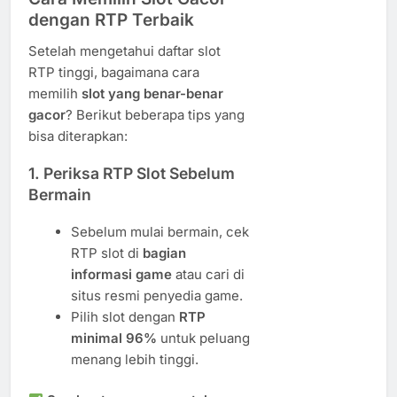
dengan RTP Terbaik
Setelah mengetahui daftar slot
RTP tinggi, bagaimana cara
memilih
slot yang benar-benar
gacor
? Berikut beberapa tips yang
bisa diterapkan:
1. Periksa RTP Slot Sebelum
Bermain
Sebelum mulai bermain, cek
RTP slot di
bagian
informasi game
atau cari di
situs resmi penyedia game.
Pilih slot dengan
RTP
minimal 96%
untuk peluang
menang lebih tinggi.