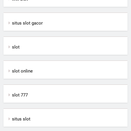
situs slot gacor
slot
slot online
slot 777
situs slot