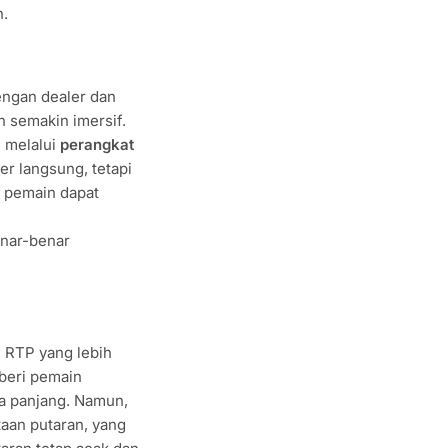
n.
engan dealer dan
 semakin imersif.
n melalui
perangkat
r langsung, tetapi
 pemain dapat
enar-benar
 RTP yang lebih
beri pemain
a panjang. Namun,
taan putaran, yang