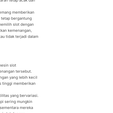
taran tetap acak dan
mang memberikan
i tetap bergantung
emilih slot dengan
atkan kemenangan,
au tidak terjadi dalam
esin slot
nangan tersebut.
gan yang lebih kecil
tas tinggi memberikan
ilitas yang bervariasi.
pi sering mungkin
h, sementara mereka