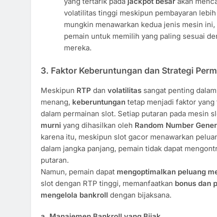
yang tertarik pada
jackpot besar
akan mencar
volatilitas tinggi meskipun pembayaran lebih
mungkin menawarkan kedua jenis mesin ini
pemain untuk memilih yang paling sesuai de
mereka.
3.
Faktor Keberuntungan dan Strategi Per
Meskipun
RTP
dan
volatilitas
sangat penting dala
menang,
keberuntungan
tetap menjadi faktor yang 
dalam permainan slot. Setiap putaran pada mesin s
murni
yang dihasilkan oleh
Random Number Gener
karena itu, meskipun slot gacor menawarkan peluan
dalam jangka panjang, pemain tidak dapat mengontro
putaran.
Namun, pemain dapat
mengoptimalkan peluang m
slot dengan RTP tinggi, memanfaatkan
bonus dan 
mengelola bankroll
dengan bijaksana.
a.
Manajemen Bankroll yang Bijak