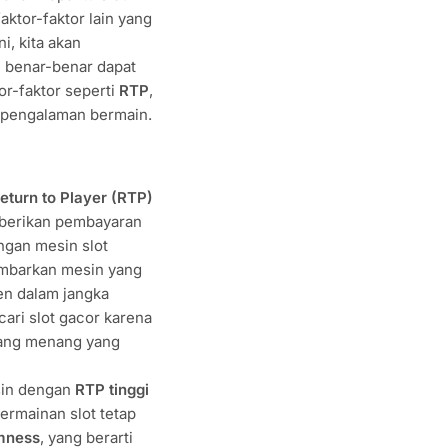
faktor-faktor lain yang
, kita akan
e benar-benar dapat
r-faktor seperti
RTP
,
 pengalaman bermain.
eturn to Player (RTP)
mberikan pembayaran
ngan mesin slot
ambarkan mesin yang
n dalam jangka
ari slot gacor karena
uang menang yang
sin dengan
RTP tinggi
ermainan slot tetap
mness
, yang berarti