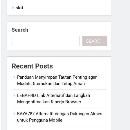
slot
Search
SEARCH
Recent Posts
Panduan Menyimpan Tautan Penting agar
Mudah Ditemukan dan Tetap Aman
LEBAH4D Link Alternatif dan Langkah
Mengoptimalkan Kinerja Browser
KAYA787 Alternatif dengan Dukungan Akses
untuk Pengguna Mobile