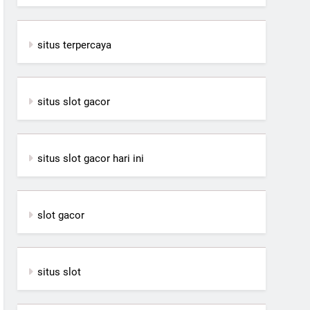
situs terpercaya
situs slot gacor
situs slot gacor hari ini
slot gacor
situs slot