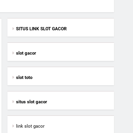
SITUS LINK SLOT GACOR
slot gacor
slot toto
situs slot gacor
link slot gacor