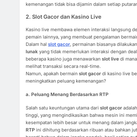
kemenangan tidak bisa dijamin dalam setiap putara
2.
Slot Gacor dan Kasino Live
Kasino live membawa elemen interaksi langsung d
pemain lainnya, yang membuat pengalaman bermain
Dalam hal
slot gacor
, permainan biasanya dilakuka
lunak
yang tidak memerlukan interaksi dengan deale
beberapa kasino juga menawarkan
slot live
di mana
melihat transaksi secara real-time.
Namun, apakah bermain
slot gacor
di kasino live b
meningkatkan peluang kemenangan?
a.
Peluang Menang Berdasarkan RTP
Salah satu keuntungan utama dari
slot gacor
adalah
tinggi, yang mengindikasikan bahwa mesin ini mem
kesempatan lebih besar untuk menang dalam jangk
RTP
ini dihitung berdasarkan ribuan atau bahkan ju