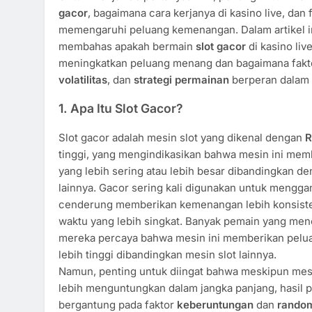
gacor
, bagaimana cara kerjanya di kasino live, dan 
memengaruhi peluang kemenangan. Dalam artikel ini
membahas apakah bermain
slot gacor
di kasino liv
meningkatkan peluang menang dan bagaimana fakto
volatilitas
, dan
strategi permainan
berperan dalam
1.
Apa Itu Slot Gacor?
Slot gacor adalah mesin slot yang dikenal dengan
R
tinggi, yang mengindikasikan bahwa mesin ini me
yang lebih sering atau lebih besar dibandingkan de
lainnya. Gacor sering kali digunakan untuk mengg
cenderung memberikan kemenangan lebih konsiste
waktu yang lebih singkat. Banyak pemain yang menc
mereka percaya bahwa mesin ini memberikan pel
lebih tinggi dibandingkan mesin slot lainnya.
Namun, penting untuk diingat bahwa meskipun me
lebih menguntungkan dalam jangka panjang, hasil p
bergantung pada faktor
keberuntungan
dan
rando