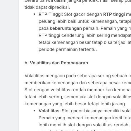
berarti bahwa dalam jangka pendek, hasil setiap pu
tidak dapat diprediksi.
RTP Tinggi
: Slot gacor dengan
RTP tinggi
me
peluang lebih baik untuk kemenangan, tetap
pada
keberuntungan
pemain. Pemain yang m
RTP tinggi cenderung lebih sering mendap
tetapi kemenangan besar tetap bisa terjadi at
periode permainan tertentu.
b.
Volatilitas dan Pembayaran
Volatilitas mengacu pada seberapa sering sebuah m
memberikan kemenangan dan seberapa besar keme
Slot dengan volatilitas rendah memberikan kemenan
tetapi lebih sering, sementara slot dengan volatili
kemenangan yang lebih besar tetapi lebih jarang.
Volatilitas
: Slot gacor biasanya memiliki volat
Pemain yang mencari kemenangan kecil teta
lebih memilih slot dengan volatilitas renda