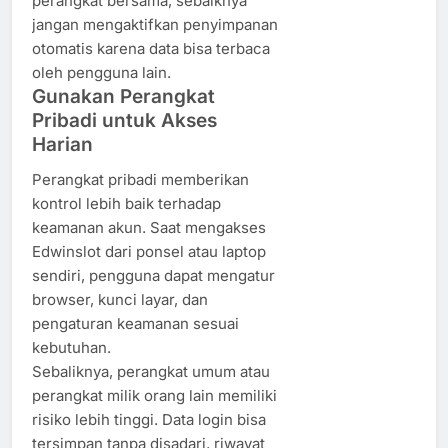
perangkat bersama, sebaiknya
jangan mengaktifkan penyimpanan
otomatis karena data bisa terbaca
oleh pengguna lain.
Gunakan Perangkat
Pribadi untuk Akses
Harian
Perangkat pribadi memberikan
kontrol lebih baik terhadap
keamanan akun. Saat mengakses
Edwinslot dari ponsel atau laptop
sendiri, pengguna dapat mengatur
browser, kunci layar, dan
pengaturan keamanan sesuai
kebutuhan.
Sebaliknya, perangkat umum atau
perangkat milik orang lain memiliki
risiko lebih tinggi. Data login bisa
tersimpan tanpa disadari, riwayat