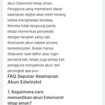
akun Edwinslot tetap aman.
Pengguna yang memahami dasar
keamanan digital akan lebih tenang
ketika menghadapi kendala.
Mereka tidak langsung panik,
tetapi memeriksa penyebab
dengan langkah yang rapi.
Keamanan akun adalah proses
berkelanjutan. Bukan hanya
dilakukan saat daftar atau login
pertama kali, tetapi juga setiap kali
pengguna mengakses akun dari
perangkat apa pun.
FAQ Seputar Keamanan
Akun Edwinslot
1. Bagaimana cara
memastikan akun Edwinslot
tetap aman?