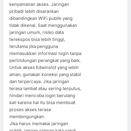
kenyamanan akses. Jaringan
pribadi lebih disarankan
dibandingkan WiFi publik yang
tidak dikenal. Saat menggunakan
jaringan umum, risiko data
terekspos bisa lebih tinggi,
terutama jika pengguna
memasukkan informasi login tanpa
perlindungan perangkat yang baik.
Untuk akses Edwinslot yang lebih
aman, gunakan koneksi yang stabil
dan terpercaya. Jika jaringan
terasa lambat atau sering terputus,
hindari mencoba login berulang
kali karena hal itu bisa membuat
proses akses terasa
membingungkan.
Jika harus memakai jaringan
publik, jangan simpan kata sandi