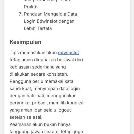
Praktis
Panduan Mengelola Data
Login Edwinslot dengan
Lebih Tertata
Kesimpulan
Tips memastikan akun
edwinslot
tetap aman digunakan berawal dari
kebiasaan sederhana yang
dilakukan secara konsisten.
Pengguna perlu memakai kata
sandi kuat, menyimpan data login
dengan hati-hati, menggunakan
perangkat pribadi, memilih koneksi
yang aman, dan selalu logout
setelah selesai.
Keamanan akun bukan hanya
tanggung jawab sistem, tetapi juga