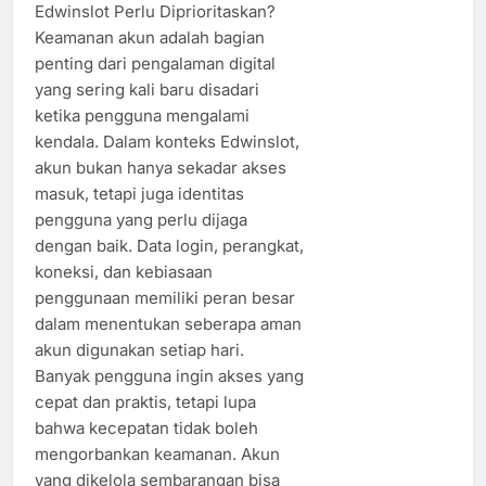
Edwinslot Perlu Diprioritaskan?
Keamanan akun adalah bagian
penting dari pengalaman digital
yang sering kali baru disadari
ketika pengguna mengalami
kendala. Dalam konteks Edwinslot,
akun bukan hanya sekadar akses
masuk, tetapi juga identitas
pengguna yang perlu dijaga
dengan baik. Data login, perangkat,
koneksi, dan kebiasaan
penggunaan memiliki peran besar
dalam menentukan seberapa aman
akun digunakan setiap hari.
Banyak pengguna ingin akses yang
cepat dan praktis, tetapi lupa
bahwa kecepatan tidak boleh
mengorbankan keamanan. Akun
yang dikelola sembarangan bisa