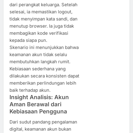
dari perangkat keluarga. Setelah
selesai, ia memastikan logout,
tidak menyimpan kata sandi, dan
menutup browser. Ia juga tidak
membagikan kode verifikasi
kepada siapa pun.
Skenario ini menunjukkan bahwa
keamanan akun tidak selalu
membutuhkan langkah rumit.
Kebiasaan sederhana yang
dilakukan secara konsisten dapat
memberikan perlindungan lebih
baik terhadap akun.
Insight Analisis: Akun
Aman Berawal dari
Kebiasaan Pengguna
Dari sudut pandang pengalaman
digital, keamanan akun bukan