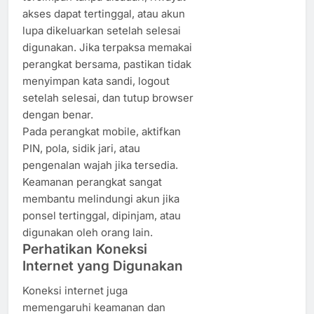
akses dapat tertinggal, atau akun
lupa dikeluarkan setelah selesai
digunakan. Jika terpaksa memakai
perangkat bersama, pastikan tidak
menyimpan kata sandi, logout
setelah selesai, dan tutup browser
dengan benar.
Pada perangkat mobile, aktifkan
PIN, pola, sidik jari, atau
pengenalan wajah jika tersedia.
Keamanan perangkat sangat
membantu melindungi akun jika
ponsel tertinggal, dipinjam, atau
digunakan oleh orang lain.
Perhatikan Koneksi
Internet yang Digunakan
Koneksi internet juga
memengaruhi keamanan dan