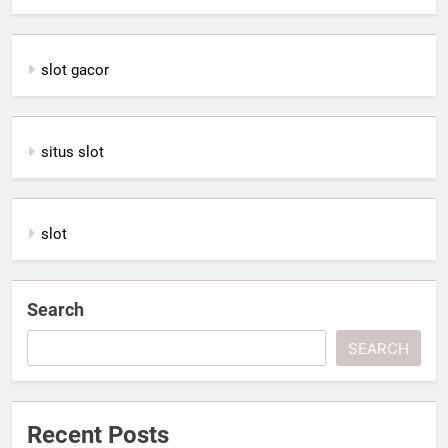
slot gacor
situs slot
slot
Search
SEARCH
Recent Posts