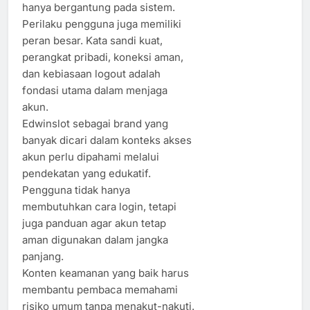
hanya bergantung pada sistem.
Perilaku pengguna juga memiliki
peran besar. Kata sandi kuat,
perangkat pribadi, koneksi aman,
dan kebiasaan logout adalah
fondasi utama dalam menjaga
akun.
Edwinslot sebagai brand yang
banyak dicari dalam konteks akses
akun perlu dipahami melalui
pendekatan yang edukatif.
Pengguna tidak hanya
membutuhkan cara login, tetapi
juga panduan agar akun tetap
aman digunakan dalam jangka
panjang.
Konten keamanan yang baik harus
membantu pembaca memahami
risiko umum tanpa menakut-nakuti.