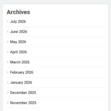
Archives
July 2026
June 2026
May 2026
April 2026
March 2026
February 2026
January 2026
December 2025
November 2025