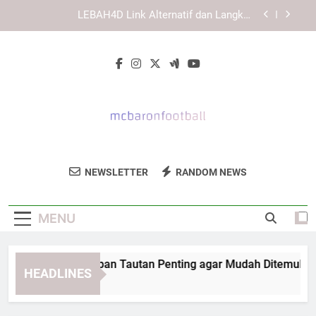
Skip
KAYA787 Alternatif dengan Dukungan Akses
to
untuk Pengguna Mobile
content
Cara Menangani Pesan Kesalahan pada Halaman
KAYA787 Alternatif
Panduan Menyimpan Tautan Penting agar Mudah
Ditemukan dan Tetap Aman
LEBAH4D Link Alternatif dan Langkah
Mengoptimalkan Kinerja Browser
KAYA787 Alternatif dengan Dukungan Akses
untuk Pengguna Mobile
MC Baron
Ikuti Berita Dan Ulasan Terbaru Seputar
Cara Menangani Pesan Kesalahan pada Halaman
NEWSLETTER
RANDOM NEWS
Football
KAYA787 Alternatif
Dunia Sepak Bola Di MC Baron Football.
MENU
nduan Menyimpan Tautan Penting agar Mudah Ditemukan da
HEADLINES
Weeks Ago