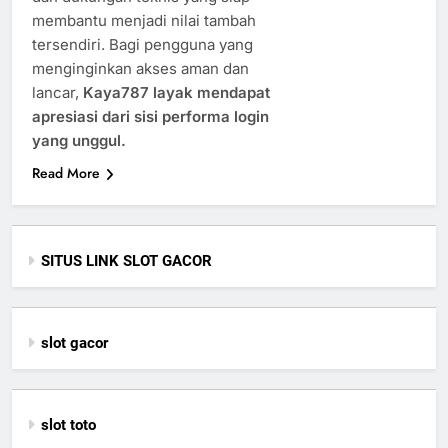
membantu menjadi nilai tambah
tersendiri. Bagi pengguna yang
menginginkan akses aman dan
lancar,
Kaya787 layak mendapat
apresiasi dari sisi performa login
yang unggul.
Read More
SITUS LINK SLOT GACOR
slot gacor
slot toto