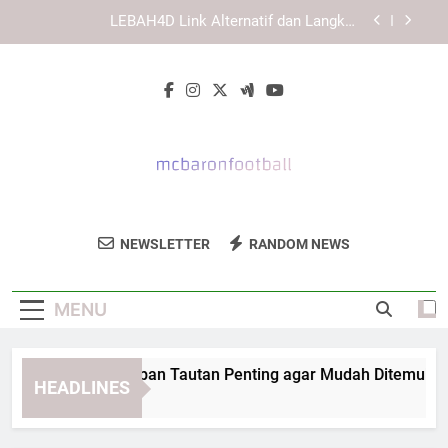
Skip
KAYA787 Alternatif dengan Dukungan Akses
to
untuk Pengguna Mobile
content
Cara Menangani Pesan Kesalahan pada Halaman
KAYA787 Alternatif
Panduan Menyimpan Tautan Penting agar Mudah
Ditemukan dan Tetap Aman
LEBAH4D Link Alternatif dan Langkah
Mengoptimalkan Kinerja Browser
KAYA787 Alternatif dengan Dukungan Akses
untuk Pengguna Mobile
MC Baron
Ikuti Berita Dan Ulasan Terbaru Seputar
Cara Menangani Pesan Kesalahan pada Halaman
NEWSLETTER
RANDOM NEWS
Football
KAYA787 Alternatif
Dunia Sepak Bola Di MC Baron Football.
MENU
nduan Menyimpan Tautan Penting agar Mudah Ditemukan da
HEADLINES
Weeks Ago