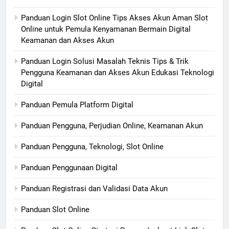
Panduan Login Slot Online Tips Akses Akun Aman Slot
Online untuk Pemula Kenyamanan Bermain Digital
Keamanan dan Akses Akun
Panduan Login Solusi Masalah Teknis Tips & Trik
Pengguna Keamanan dan Akses Akun Edukasi Teknologi
Digital
Panduan Pemula Platform Digital
Panduan Pengguna, Perjudian Online, Keamanan Akun
Panduan Pengguna, Teknologi, Slot Online
Panduan Penggunaan Digital
Panduan Registrasi dan Validasi Data Akun
Panduan Slot Online