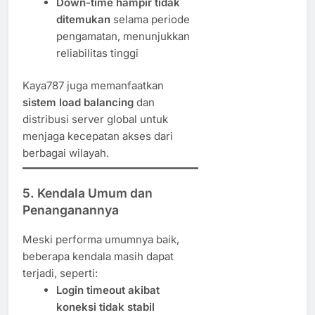
Down-time hampir tidak
ditemukan
selama periode
pengamatan, menunjukkan
reliabilitas tinggi
Kaya787 juga memanfaatkan
sistem load balancing
dan
distribusi server global untuk
menjaga kecepatan akses dari
berbagai wilayah.
5. Kendala Umum dan
Penanganannya
Meski performa umumnya baik,
beberapa kendala masih dapat
terjadi, seperti:
Login timeout akibat
koneksi tidak stabil