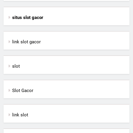
situs slot gacor
link slot gacor
slot
Slot Gacor
link slot