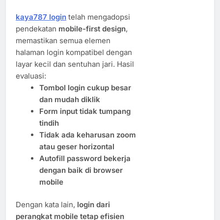
kaya787 login
telah mengadopsi
pendekatan
mobile-first design
,
memastikan semua elemen
halaman login kompatibel dengan
layar kecil dan sentuhan jari. Hasil
evaluasi:
Tombol login cukup besar
dan mudah diklik
Form input tidak tumpang
tindih
Tidak ada keharusan zoom
atau geser horizontal
Autofill password bekerja
dengan baik di browser
mobile
Dengan kata lain,
login dari
perangkat mobile tetap efisien