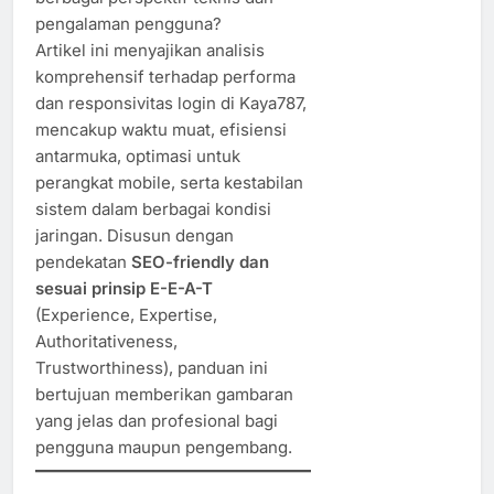
pengalaman pengguna?
Artikel ini menyajikan analisis
komprehensif terhadap performa
dan responsivitas login di Kaya787,
mencakup waktu muat, efisiensi
antarmuka, optimasi untuk
perangkat mobile, serta kestabilan
sistem dalam berbagai kondisi
jaringan. Disusun dengan
pendekatan
SEO-friendly dan
sesuai prinsip E-E-A-T
(Experience, Expertise,
Authoritativeness,
Trustworthiness), panduan ini
bertujuan memberikan gambaran
yang jelas dan profesional bagi
pengguna maupun pengembang.