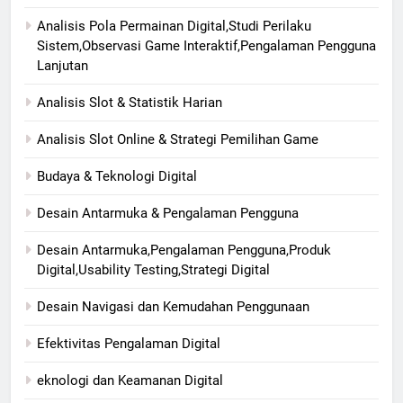
Analisis Pola Permainan Digital,Studi Perilaku
Sistem,Observasi Game Interaktif,Pengalaman Pengguna
Lanjutan
Analisis Slot & Statistik Harian
Analisis Slot Online & Strategi Pemilihan Game
Budaya & Teknologi Digital
Desain Antarmuka & Pengalaman Pengguna
Desain Antarmuka,Pengalaman Pengguna,Produk
Digital,Usability Testing,Strategi Digital
Desain Navigasi dan Kemudahan Penggunaan
Efektivitas Pengalaman Digital
eknologi dan Keamanan Digital