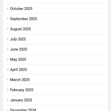
October 2025
September 2025
August 2025
July 2025
June 2025
May 2025
April 2025
March 2025
February 2025
January 2025
December 2024