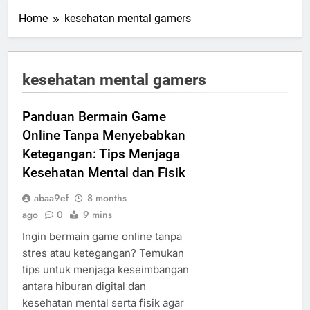
Home
kesehatan mental gamers
kesehatan mental gamers
Panduan Bermain Game
Online Tanpa Menyebabkan
Ketegangan: Tips Menjaga
Kesehatan Mental dan Fisik
abaa9ef
8 months
ago
0
9 mins
Ingin bermain game online tanpa
stres atau ketegangan? Temukan
tips untuk menjaga keseimbangan
antara hiburan digital dan
kesehatan mental serta fisik agar