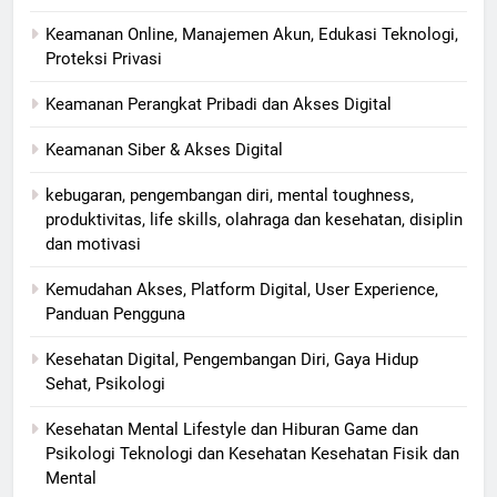
Keamanan Online, Manajemen Akun, Edukasi Teknologi,
Proteksi Privasi
Keamanan Perangkat Pribadi dan Akses Digital
Keamanan Siber & Akses Digital
kebugaran, pengembangan diri, mental toughness,
produktivitas, life skills, olahraga dan kesehatan, disiplin
dan motivasi
Kemudahan Akses, Platform Digital, User Experience,
Panduan Pengguna
Kesehatan Digital, Pengembangan Diri, Gaya Hidup
Sehat, Psikologi
Kesehatan Mental Lifestyle dan Hiburan Game dan
Psikologi Teknologi dan Kesehatan Kesehatan Fisik dan
Mental