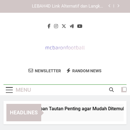
Skip
KAYA787 Alternatif dengan Dukungan Akses
to
untuk Pengguna Mobile
content
Cara Menangani Pesan Kesalahan pada Halaman
KAYA787 Alternatif
Panduan Menyimpan Tautan Penting agar Mudah
Ditemukan dan Tetap Aman
LEBAH4D Link Alternatif dan Langkah
Mengoptimalkan Kinerja Browser
KAYA787 Alternatif dengan Dukungan Akses
untuk Pengguna Mobile
MC Baron
Ikuti Berita Dan Ulasan Terbaru Seputar
Cara Menangani Pesan Kesalahan pada Halaman
NEWSLETTER
RANDOM NEWS
Football
KAYA787 Alternatif
Dunia Sepak Bola Di MC Baron Football.
MENU
nduan Menyimpan Tautan Penting agar Mudah Ditemukan da
HEADLINES
Weeks Ago