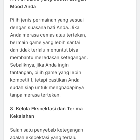
Mood Anda
Pilih jenis permainan yang sesuai
dengan suasana hati Anda. Jika
Anda merasa cemas atau tertekan,
bermain game yang lebih santai
dan tidak terlalu menuntut bisa
membantu meredakan ketegangan.
Sebaliknya, jika Anda ingin
tantangan, pilih game yang lebih
kompetitif, tetapi pastikan Anda
sudah siap untuk menghadapinya
tanpa merasa tertekan.
8.
Kelola Ekspektasi dan Terima
Kekalahan
Salah satu penyebab ketegangan
adalah ekspektasi yang terlalu