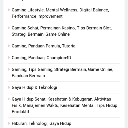
Gaming Lifestyle, Mental Wellness, Digital Balance,
Performance Improvement
Gaming Sehat, Permainan Kasino, Tips Bermain Slot,
Strategi Bermain, Game Online
Gaming, Panduan Pemula, Tutorial
Gaming, Panduan, Champion4D
Gaming, Tips Gaming, Strategi Bermain, Game Online,
Panduan Bermain
Gaya Hidup & Teknologi
Gaya Hidup Sehat, Kesehatan & Kebugaran, Aktivitas
Fisik, Manajemen Waktu, Kesehatan Mental, Tips Hidup
Produktif
Hiburan, Teknologi, Gaya Hidup