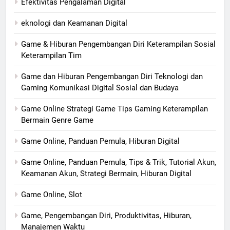
Efektivitas Pengalaman Digital
eknologi dan Keamanan Digital
Game & Hiburan Pengembangan Diri Keterampilan Sosial
Keterampilan Tim
Game dan Hiburan Pengembangan Diri Teknologi dan
Gaming Komunikasi Digital Sosial dan Budaya
Game Online Strategi Game Tips Gaming Keterampilan
Bermain Genre Game
Game Online, Panduan Pemula, Hiburan Digital
Game Online, Panduan Pemula, Tips & Trik, Tutorial Akun,
Keamanan Akun, Strategi Bermain, Hiburan Digital
Game Online, Slot
Game, Pengembangan Diri, Produktivitas, Hiburan,
Manajemen Waktu