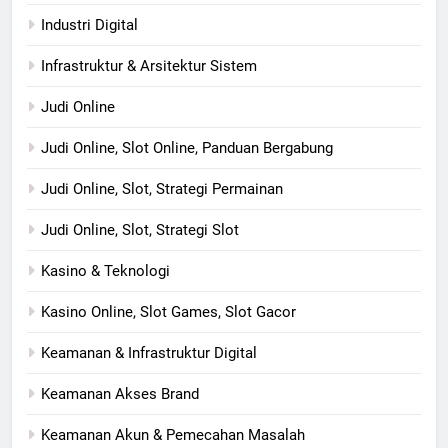
Industri Digital
Infrastruktur & Arsitektur Sistem
Judi Online
Judi Online, Slot Online, Panduan Bergabung
Judi Online, Slot, Strategi Permainan
Judi Online, Slot, Strategi Slot
Kasino & Teknologi
Kasino Online, Slot Games, Slot Gacor
Keamanan & Infrastruktur Digital
Keamanan Akses Brand
Keamanan Akun & Pemecahan Masalah