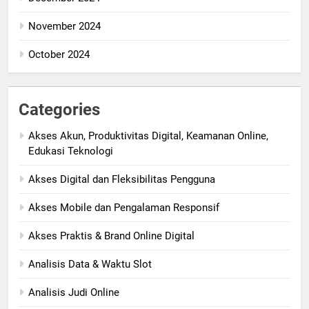
November 2024
October 2024
Categories
Akses Akun, Produktivitas Digital, Keamanan Online,
Edukasi Teknologi
Akses Digital dan Fleksibilitas Pengguna
Akses Mobile dan Pengalaman Responsif
Akses Praktis & Brand Online Digital
Analisis Data & Waktu Slot
Analisis Judi Online