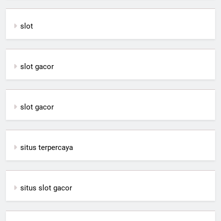
slot
slot gacor
slot gacor
situs terpercaya
situs slot gacor