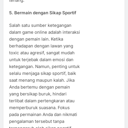
tenang.
5.
Bermain dengan Sikap Sportif
Salah satu sumber ketegangan
dalam game online adalah interaksi
dengan pemain lain. Ketika
berhadapan dengan lawan yang
toxic atau agresif, sangat mudah
untuk terjebak dalam emosi dan
ketegangan. Namun, penting untuk
selalu menjaga sikap sportif, baik
saat menang maupun kalah. Jika
Anda bertemu dengan pemain
yang bersikap buruk, hindari
terlibat dalam pertengkaran atau
memperburuk suasana. Fokus
pada permainan Anda dan nikmati
pengalaman tersebut tanpa