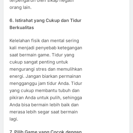
terpengaruh oleh sikap negatif
orang lain.
6.
Istirahat yang Cukup dan Tidur
Berkualitas
Kelelahan fisik dan mental sering
kali menjadi penyebab ketegangan
saat bermain game. Tidur yang
cukup sangat penting untuk
mengurangi stres dan memulihkan
energi. Jangan biarkan permainan
mengganggu jam tidur Anda. Tidur
yang cukup membantu tubuh dan
pikiran Anda untuk pulih, sehingga
Anda bisa bermain lebih baik dan
merasa lebih segar saat bermain
lagi.
7.
Pilih Game yang Cocok dengan