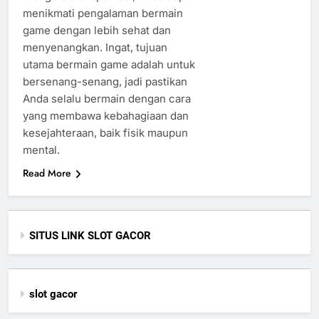
menikmati pengalaman bermain
game dengan lebih sehat dan
menyenangkan. Ingat, tujuan
utama bermain game adalah untuk
bersenang-senang, jadi pastikan
Anda selalu bermain dengan cara
yang membawa kebahagiaan dan
kesejahteraan, baik fisik maupun
mental.
Read More
SITUS LINK SLOT GACOR
slot gacor