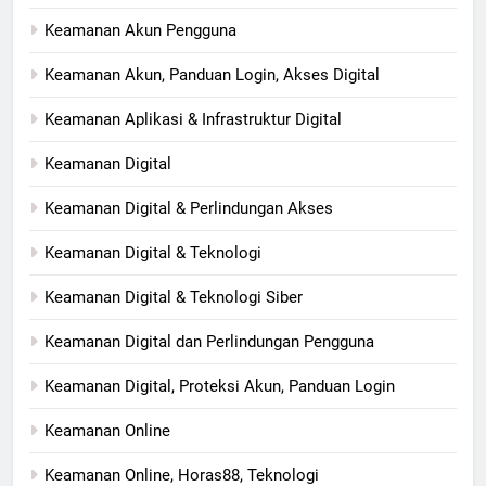
Keamanan Akun Pengguna
Keamanan Akun, Panduan Login, Akses Digital
Keamanan Aplikasi & Infrastruktur Digital
Keamanan Digital
Keamanan Digital & Perlindungan Akses
Keamanan Digital & Teknologi
Keamanan Digital & Teknologi Siber
Keamanan Digital dan Perlindungan Pengguna
Keamanan Digital, Proteksi Akun, Panduan Login
Keamanan Online
Keamanan Online, Horas88, Teknologi