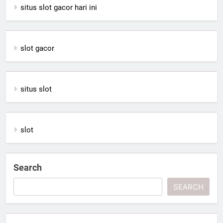
situs slot gacor hari ini
slot gacor
situs slot
slot
Search
SEARCH