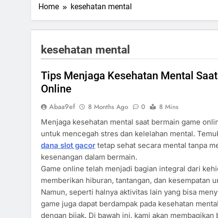
Home
kesehatan mental
kesehatan mental
Tips Menjaga Kesehatan Mental Saa
Online
Abaa9ef
8 Months Ago
0
8 Mins
Menjaga kesehatan mental saat bermain game onlin
untuk mencegah stres dan kelelahan mental. Temuka
dana slot gacor
tetap sehat secara mental tanpa 
kesenangan dalam bermain.
Game online telah menjadi bagian integral dari keh
memberikan hiburan, tantangan, dan kesempatan unt
Namun, seperti halnya aktivitas lain yang bisa meny
game juga dapat berdampak pada kesehatan mental j
dengan bijak. Di bawah ini, kami akan membagikan 