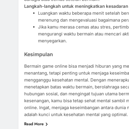
Langkah-langkah untuk meningkatkan kesadaran d
Luangkan waktu beberapa menit setelah be
merenung dan mengevaluasi bagaimana per
Jika kamu merasa cemas atau stres, pertim
mengurangi waktu bermain atau mencari aktiv
menyegarkan.
Kesimpulan
Bermain game online bisa menjadi hiburan yang 
menantang, tetapi penting untuk menjaga keseimba
mengganggu kesehatan mental. Dengan menerapkan
menetapkan batas waktu bermain, berolahraga seca
hubungan sosial, dan mengingat tujuan utama berm
kesenangan, kamu bisa tetap sehat mental sambil 
online. Ingat, menjaga keseimbangan antara dunia 
adalah kunci untuk kesehatan mental yang optimal.
Read More