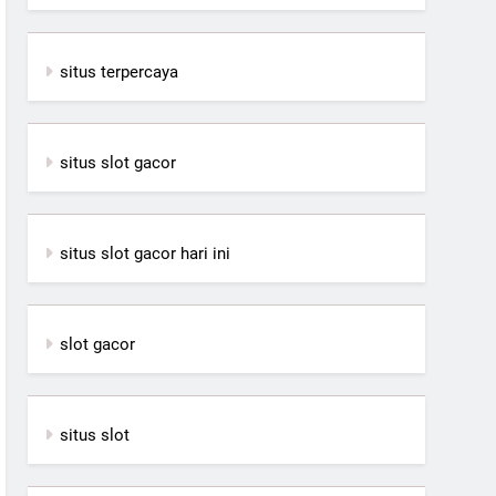
situs terpercaya
situs slot gacor
situs slot gacor hari ini
slot gacor
situs slot