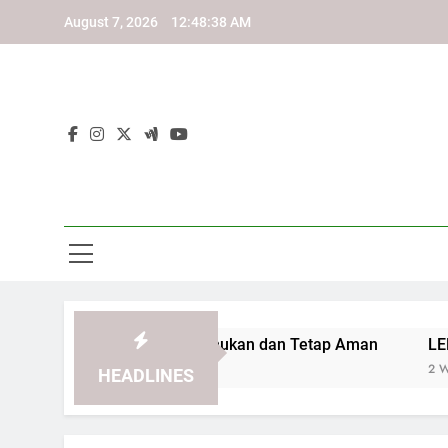
Skip
August 7, 2026
12:48:39 AM
to
content
MC 
Ikuti Beri
ng agar Mudah Ditemukan dan Tetap Aman
LEBAH4D Li
2 Weeks Ago
HEADLINES