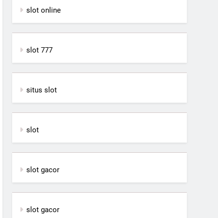
slot online
slot 777
situs slot
slot
slot gacor
slot gacor