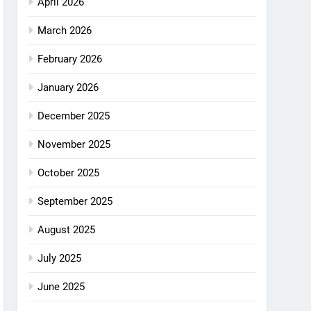
April 2026
March 2026
February 2026
January 2026
December 2025
November 2025
October 2025
September 2025
August 2025
July 2025
June 2025