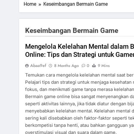
Home
Keseimbangan Bermain Game
Keseimbangan Bermain Game
Mengelola Kelelahan Mental dalam
Online: Tips dan Strategi untuk Game
Abaa9ef
8 Months Ago
0
9 Mins
Temukan cara mengelola kelelahan mental saat ber
Pelajari tips dan strategi untuk menjaga kesehatan
fokus, dan menikmati game tanpa merasa kelelahan
Bermain game online bisa sangat menyenangkan dan 
seperti aktivitas lainnya, jika tidak diatur dengan bi
menyebabkan kelelahan mental. Kelelahan mental 
sering kali disebabkan oleh faktor-faktor seperti 
berkompetisi tanpa henti, atau bahkan gangguan y
overstimulasi visual dan suara dalam game.