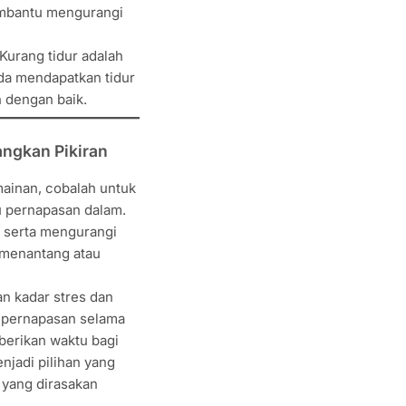
 membantu mengurangi
 Kurang tidur adalah
nda mendapatkan tidur
h dengan baik.
angkan Pikiran
ainan, cobalah untuk
u pernapasan dalam.
, serta mengurangi
 menantang atau
n kadar stres dan
n pernapasan selama
berikan waktu bagi
enjadi pilihan yang
yang dirasakan