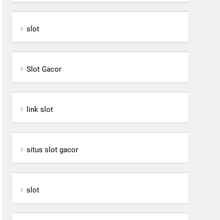
slot
Slot Gacor
link slot
situs slot gacor
slot