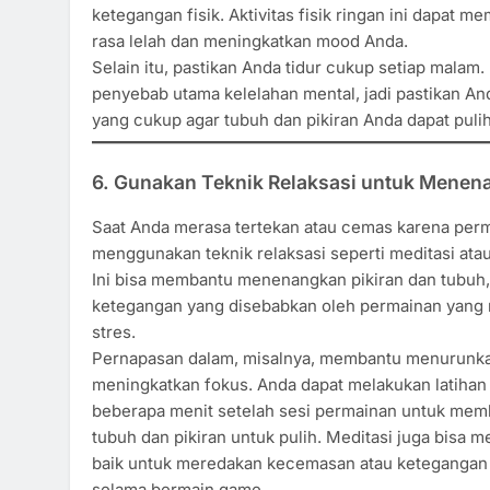
ketegangan fisik. Aktivitas fisik ringan ini dapat
rasa lelah dan meningkatkan mood Anda.
Selain itu, pastikan Anda tidur cukup setiap malam.
penyebab utama kelelahan mental, jadi pastikan A
yang cukup agar tubuh dan pikiran Anda dapat puli
6. Gunakan Teknik Relaksasi untuk Menen
Saat Anda merasa tertekan atau cemas karena perm
menggunakan teknik relaksasi seperti meditasi ata
Ini bisa membantu menenangkan pikiran dan tubuh
ketegangan yang disebabkan oleh permainan yang
stres.
Pernapasan dalam, misalnya, membantu menurunka
meningkatkan fokus. Anda dapat melakukan latiha
beberapa menit setelah sesi permainan untuk mem
tubuh dan pikiran untuk pulih. Meditasi juga bisa m
baik untuk meredakan kecemasan atau ketegangan 
selama bermain game.