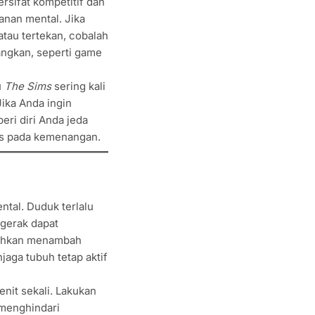
rsifat kompetitif dan
anan mental. Jika
au tertekan, cobalah
angkan, seperti game
u
The Sims
sering kali
ika Anda ingin
ri diri Anda jeda
kus pada kemenangan.
ntal. Duduk terlalu
rgerak dapat
bahkan menambah
jaga tubuh tetap aktif
nit sekali. Lakukan
 menghindari