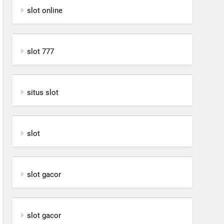
slot online
slot 777
situs slot
slot
slot gacor
slot gacor