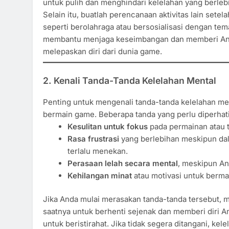
untuk pulih dan menghindari kelelahan yang berleb
Selain itu, buatlah perencanaan aktivitas lain setel
seperti berolahraga atau bersosialisasi dengan tema
membantu menjaga keseimbangan dan memberi An
melepaskan diri dari dunia game.
2. Kenali Tanda-Tanda Kelelahan Mental
Penting untuk mengenali tanda-tanda kelelahan men
bermain game. Beberapa tanda yang perlu diperhati
Kesulitan untuk fokus
pada permainan atau t
Rasa frustrasi
yang berlebihan meskipun dala
terlalu menekan.
Perasaan lelah secara mental
, meskipun An
Kehilangan minat
atau motivasi untuk berma
Jika Anda mulai merasakan tanda-tanda tersebut, 
saatnya untuk berhenti sejenak dan memberi diri 
untuk beristirahat. Jika tidak segera ditangani, kel