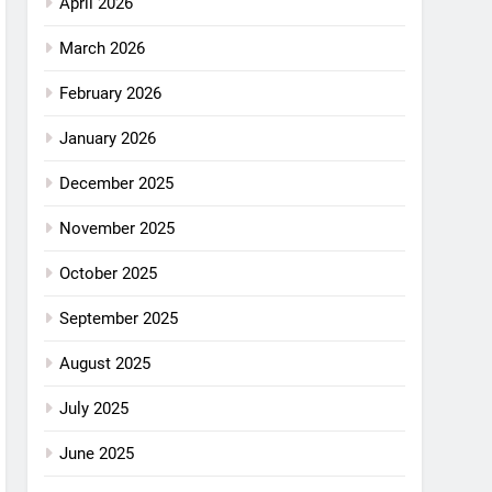
April 2026
March 2026
February 2026
January 2026
December 2025
November 2025
October 2025
September 2025
August 2025
July 2025
June 2025