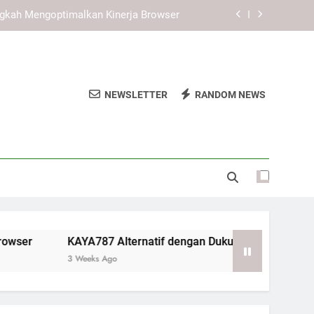
ngkah Mengoptimalkan Kinerja Browser
ukungan Akses untuk Pengguna Mobile
han pada Halaman KAYA787 Alternatif
NEWSLETTER
RANDOM NEWS
agar Mudah Ditemukan dan Tetap Aman
ngkah Mengoptimalkan Kinerja Browser
otball.
ukungan Akses untuk Pengguna Mobile
han pada Halaman KAYA787 Alternatif
KAYA787 Alternatif dengan Dukungan Akses untuk Pengguna
3 Weeks Ago