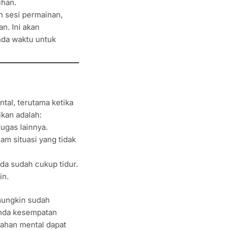
ihan.
ah sesi permainan,
n. Ini akan
da waktu untuk
tal, terutama ketika
kan adalah:
ugas lainnya.
m situasi yang tidak
da sudah cukup tidur.
in.
mungkin sudah
Anda kesempatan
elahan mental dapat