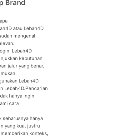
p Brand
rapa
ebah4D atau Lebah4D
 sudah mengenal
levan.
login, Lebah4D
nunjukkan kebutuhan
an jalur yang benar,
temukan.
ggunakan Lebah4D,
an Lebah4D.Pencarian
dak hanya ingin
hami cara
ak seharusnya hanya
 yang kuat justru
, memberikan konteks,