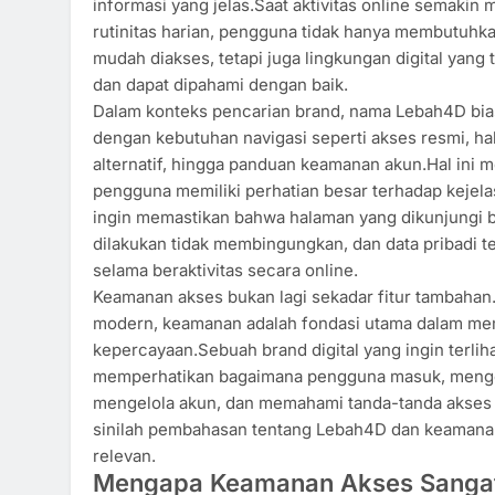
informasi yang jelas.Saat aktivitas online semakin 
rutinitas harian, pengguna tidak hanya membutuhk
mudah diakses, tetapi juga lingkungan digital yang t
dan dapat dipahami dengan baik.
Dalam konteks pencarian brand, nama Lebah4D bia
dengan kebutuhan navigasi seperti akses resmi, ha
alternatif, hingga panduan keamanan akun.Hal ini
pengguna memiliki perhatian besar terhadap kejel
ingin memastikan bahwa halaman yang dikunjungi b
dilakukan tidak membingungkan, dan data pribadi te
selama beraktivitas secara online.
Keamanan akses bukan lagi sekadar fitur tambaha
modern, keamanan adalah fondasi utama dalam m
kepercayaan.Sebuah brand digital yang ingin terliha
memperhatikan bagaimana pengguna masuk, menge
mengelola akun, dan memahami tanda-tanda akses 
sinilah pembahasan tentang Lebah4D dan keamana
relevan.
Mengapa Keamanan Akses Sangat