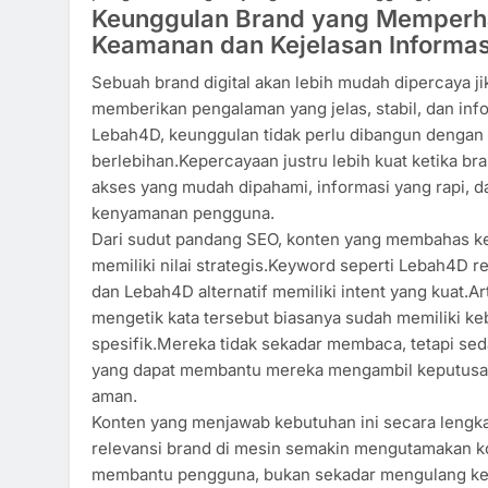
Keunggulan Brand yang Memperh
Keamanan dan Kejelasan Informas
Sebuah brand digital akan lebih mudah dipercaya 
memberikan pengalaman yang jelas, stabil, dan inf
Lebah4D, keunggulan tidak perlu dibangun dengan 
berlebihan.Kepercayaan justru lebih kuat ketika br
akses yang mudah dipahami, informasi yang rapi, d
kenyamanan pengguna.
Dari sudut pandang SEO, konten yang membahas k
memiliki nilai strategis.Keyword seperti Lebah4D r
dan Lebah4D alternatif memiliki intent yang kuat.A
mengetik kata tersebut biasanya sudah memiliki k
spesifik.Mereka tidak sekadar membaca, tetapi se
yang dapat membantu mereka mengambil keputusan 
aman.
Konten yang menjawab kebutuhan ini secara leng
relevansi brand di mesin semakin mengutamakan k
membantu pengguna, bukan sekadar mengulang ke