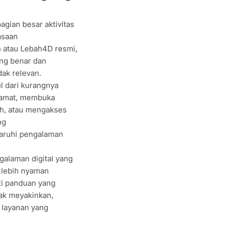
gian besar aktivitas
asaan
 atau Lebah4D resmi,
ng benar dan
ak relevan.
l dari kurangnya
alamat, membuka
ah, atau mengakses
ng
garuhi pengalaman
galaman digital yang
 lebih nyaman
ti panduan yang
dak meyakinkan,
 layanan yang