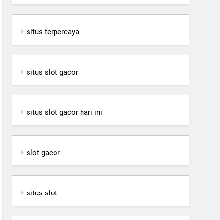
situs terpercaya
situs slot gacor
situs slot gacor hari ini
slot gacor
situs slot