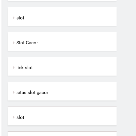
slot
Slot Gacor
link slot
situs slot gacor
slot