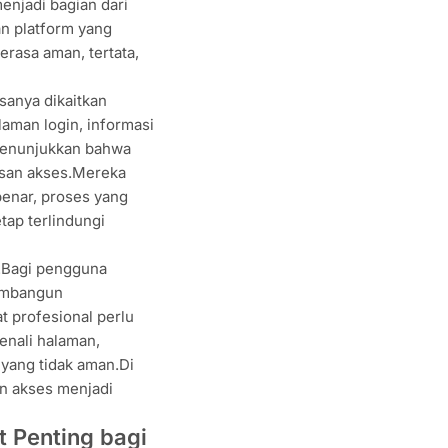
menjadi bagian dari
an platform yang
erasa aman, tertata,
sanya dikaitkan
laman login, informasi
 menunjukkan bahwa
asan akses.Mereka
enar, proses yang
tap terlindungi
n.Bagi pengguna
embangun
t profesional perlu
nali halaman,
yang tidak aman.Di
n akses menjadi
 Penting bagi