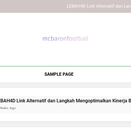
LEBAH4D Link Alternatif dan La
KAYA787 Alternatif dengan D
Cara Menangani Pesan Kesala
Panduan Menyimpan Tautan Penting 
Baron Football
LEBAH4D Link Alternatif dan La
ta Dan Ulasan Terbaru Seputar Dunia Sepak Bola Di MC Baron Fo
KAYA787 Alternatif dengan D
SAMPLE PAGE
Cara Menangani Pesan Kesala
Alternatif dan Langkah Mengoptimalkan Kinerja Browser