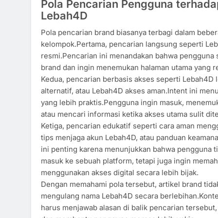
Pola Pencarian Pengguna terhada
Lebah4D
Pola pencarian brand biasanya terbagi dalam bebe
kelompok.Pertama, pencarian langsung seperti L
resmi.Pencarian ini menandakan bahwa pengguna
brand dan ingin menemukan halaman utama yang re
Kedua, pencarian berbasis akses seperti Lebah4D 
alternatif, atau Lebah4D akses aman.Intent ini me
yang lebih praktis.Pengguna ingin masuk, menemuk
atau mencari informasi ketika akses utama sulit di
Ketiga, pencarian edukatif seperti cara aman men
tips menjaga akun Lebah4D, atau panduan keaman
ini penting karena menunjukkan bahwa pengguna ti
masuk ke sebuah platform, tetapi juga ingin mema
menggunakan akses digital secara lebih bijak.
Dengan memahami pola tersebut, artikel brand tid
mengulang nama Lebah4D secara berlebihan.Konten
harus menjawab alasan di balik pencarian tersebut