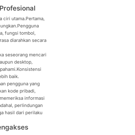
Profesional
 ciri utama.Pertama,
ingungkan.Pengguna
, fungsi tombol,
rasa diarahkan secara
ka seseorang mencari
maupun desktop,
ipahami.Konsistensi
bih baik.
saan pengguna yang
an kode pribadi,
 memeriksa informasi
adahal, perlindungan
 hasil dari perilaku
Mengakses