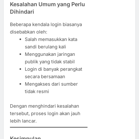
Kesalahan Umum yang Perlu
Dihindari
Beberapa kendala login biasanya
disebabkan oleh:
Salah memasukkan kata
sandi berulang kali
Menggunakan jaringan
publik yang tidak stabil
Login di banyak perangkat
secara bersamaan
Mengakses dari sumber
tidak resmi
Dengan menghindari kesalahan
tersebut, proses login akan jauh
lebih lancar.
Kesimpulan