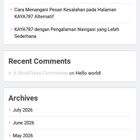
Cara Menangani Pesan Kesalahan pada Halaman
KAYA787 Alternatif
KAYA787 dengan Pengalaman Navigasi yang Lebih
Sederhana
Recent Comments
A WordPress Commenter
on
Hello world!
Archives
July 2026
June 2026
May 2026