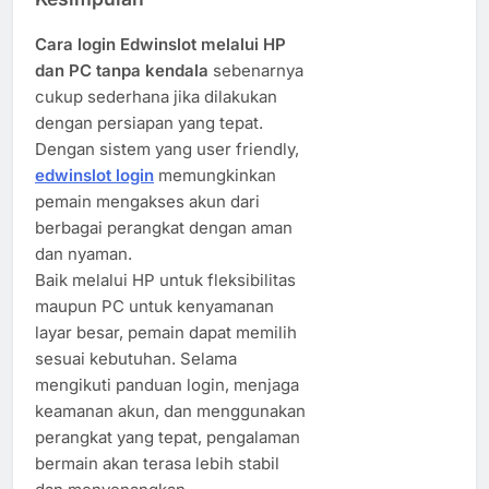
Cara login Edwinslot melalui HP
dan PC tanpa kendala
sebenarnya
cukup sederhana jika dilakukan
dengan persiapan yang tepat.
Dengan sistem yang user friendly,
edwinslot login
memungkinkan
pemain mengakses akun dari
berbagai perangkat dengan aman
dan nyaman.
Baik melalui HP untuk fleksibilitas
maupun PC untuk kenyamanan
layar besar, pemain dapat memilih
sesuai kebutuhan. Selama
mengikuti panduan login, menjaga
keamanan akun, dan menggunakan
perangkat yang tepat, pengalaman
bermain akan terasa lebih stabil