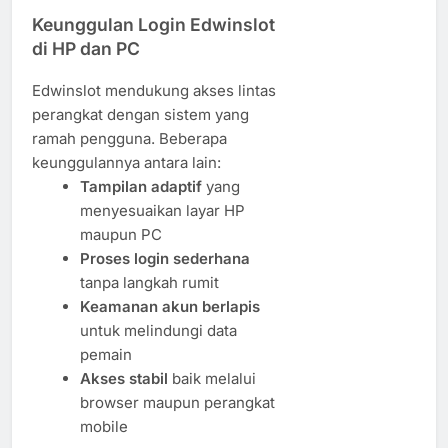
Keunggulan Login Edwinslot
di HP dan PC
Edwinslot mendukung akses lintas
perangkat dengan sistem yang
ramah pengguna. Beberapa
keunggulannya antara lain:
Tampilan adaptif
yang
menyesuaikan layar HP
maupun PC
Proses login sederhana
tanpa langkah rumit
Keamanan akun berlapis
untuk melindungi data
pemain
Akses stabil
baik melalui
browser maupun perangkat
mobile