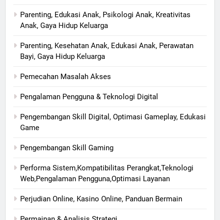
Parenting, Edukasi Anak, Psikologi Anak, Kreativitas
Anak, Gaya Hidup Keluarga
Parenting, Kesehatan Anak, Edukasi Anak, Perawatan
Bayi, Gaya Hidup Keluarga
Pemecahan Masalah Akses
Pengalaman Pengguna & Teknologi Digital
Pengembangan Skill Digital, Optimasi Gameplay, Edukasi
Game
Pengembangan Skill Gaming
Performa Sistem,Kompatibilitas Perangkat,Teknologi
Web,Pengalaman Pengguna,Optimasi Layanan
Perjudian Online, Kasino Online, Panduan Bermain
Permainan & Analisis Strategi