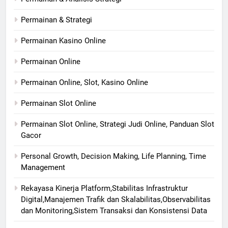
Permainan & Strategi
Permainan Kasino Online
Permainan Online
Permainan Online, Slot, Kasino Online
Permainan Slot Online
Permainan Slot Online, Strategi Judi Online, Panduan Slot
Gacor
Personal Growth, Decision Making, Life Planning, Time
Management
Rekayasa Kinerja Platform,Stabilitas Infrastruktur
Digital,Manajemen Trafik dan Skalabilitas,Observabilitas
dan Monitoring,Sistem Transaksi dan Konsistensi Data