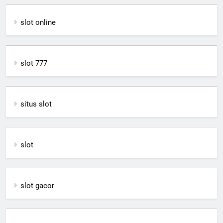
slot online
slot 777
situs slot
slot
slot gacor