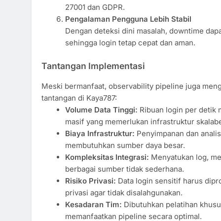
27001 dan GDPR.
Pengalaman Pengguna Lebih Stabil
Dengan deteksi dini masalah, downtime dapa
sehingga login tetap cepat dan aman.
Tantangan Implementasi
Meski bermanfaat, observability pipeline juga men
tantangan di Kaya787:
Volume Data Tinggi:
Ribuan login per detik 
masif yang memerlukan infrastruktur skalabe
Biaya Infrastruktur:
Penyimpanan dan analisi
membutuhkan sumber daya besar.
Kompleksitas Integrasi:
Menyatukan log, metr
berbagai sumber tidak sederhana.
Risiko Privasi:
Data login sensitif harus dipr
privasi agar tidak disalahgunakan.
Kesadaran Tim:
Dibutuhkan pelatihan khus
memanfaatkan pipeline secara optimal.