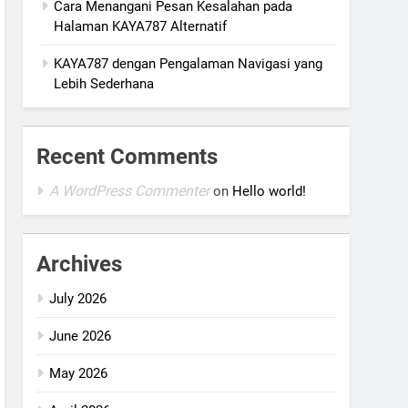
Cara Menangani Pesan Kesalahan pada
Halaman KAYA787 Alternatif
KAYA787 dengan Pengalaman Navigasi yang
Lebih Sederhana
Recent Comments
A WordPress Commenter
on
Hello world!
Archives
July 2026
June 2026
May 2026