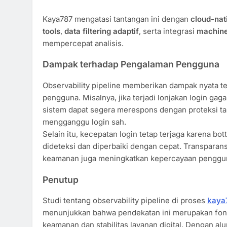
Kaya787 mengatasi tantangan ini dengan
cloud-nat
tools
,
data filtering adaptif
, serta integrasi
machine
mempercepat analisis.
Dampak terhadap Pengalaman Pengguna
Observability pipeline memberikan dampak nyata 
pengguna. Misalnya, jika terjadi lonjakan login gaga
sistem dapat segera merespons dengan proteksi t
mengganggu login sah.
Selain itu, kecepatan login tetap terjaga karena bot
dideteksi dan diperbaiki dengan cepat. Transparansi
keamanan juga meningkatkan kepercayaan penggun
Penutup
Studi tentang observability pipeline di proses
kaya
menunjukkan bahwa pendekatan ini merupakan fond
keamanan dan stabilitas layanan digital. Dengan alur