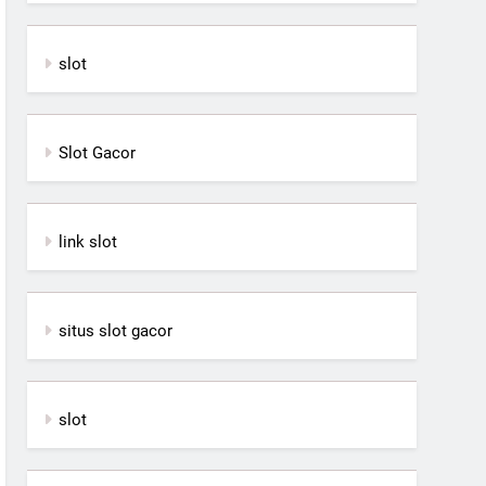
slot
Slot Gacor
link slot
situs slot gacor
slot