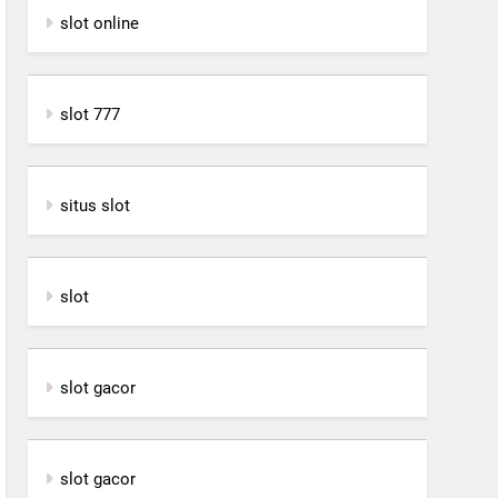
slot online
slot 777
situs slot
slot
slot gacor
slot gacor