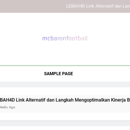
LEBAH4D Link Alternatif dan La
KAYA787 Alternatif dengan D
Cara Menangani Pesan Kesala
Panduan Menyimpan Tautan Penting 
Baron Football
LEBAH4D Link Alternatif dan La
ta Dan Ulasan Terbaru Seputar Dunia Sepak Bola Di MC Baron Fo
KAYA787 Alternatif dengan D
SAMPLE PAGE
Cara Menangani Pesan Kesala
Alternatif dan Langkah Mengoptimalkan Kinerja Browser