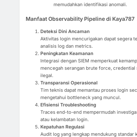
memudahkan identifikasi anomali.
Manfaat Observability Pipeline di Kaya787
Deteksi Dini Ancaman
Aktivitas login mencurigakan dapat segera ter
analisis log dan metrics.
Peningkatan Keamanan
Integrasi dengan SIEM memperkuat kemamp
mencegah serangan brute force, credential s
ilegal.
Transparansi Operasional
Tim teknis dapat memantau proses login seca
mengetahui bottleneck yang muncul.
Efisiensi Troubleshooting
Traces end-to-end mempermudah investigasi 
atau kelambatan login.
Kepatuhan Regulasi
Audit log yang lengkap mendukung standar 