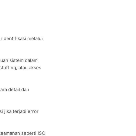
identifikasi melalui
uan sistem dalam
tuffing, atau akses
ra detail dan
jika terjadi error
keamanan seperti ISO