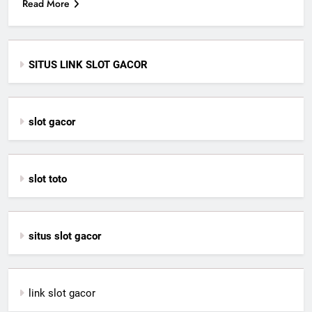
Read More
SITUS LINK SLOT GACOR
slot gacor
slot toto
situs slot gacor
link slot gacor