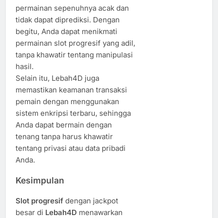
permainan sepenuhnya acak dan
tidak dapat diprediksi. Dengan
begitu, Anda dapat menikmati
permainan slot progresif yang adil,
tanpa khawatir tentang manipulasi
hasil.
Selain itu, Lebah4D juga
memastikan keamanan transaksi
pemain dengan menggunakan
sistem enkripsi terbaru, sehingga
Anda dapat bermain dengan
tenang tanpa harus khawatir
tentang privasi atau data pribadi
Anda.
Kesimpulan
Slot progresif
dengan jackpot
besar di
Lebah4D
menawarkan