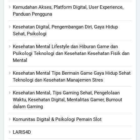
Kemudahan Akses, Platform Digital, User Experience,
Panduan Pengguna
Kesehatan Digital, Pengembangan Diri, Gaya Hidup
Sehat, Psikologi
Kesehatan Mental Lifestyle dan Hiburan Game dan
Psikologi Teknologi dan Kesehatan Kesehatan Fisik dan
Mental
Kesehatan Mental Tips Bermain Game Gaya Hidup Sehat
Teknologi dan Kesehatan Manajemen Stres
Kesehatan Mental, Tips Gaming Sehat, Pengelolaan
Waktu, Kesehatan Digital, Mentalitas Gamer, Burnout
dalam Gaming
Komunitas Digital & Psikologi Pemain Slot
LARIS4D