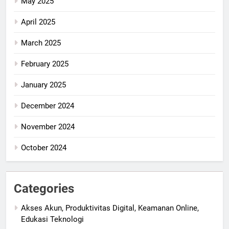
May 2025
April 2025
March 2025
February 2025
January 2025
December 2024
November 2024
October 2024
Categories
Akses Akun, Produktivitas Digital, Keamanan Online,
Edukasi Teknologi