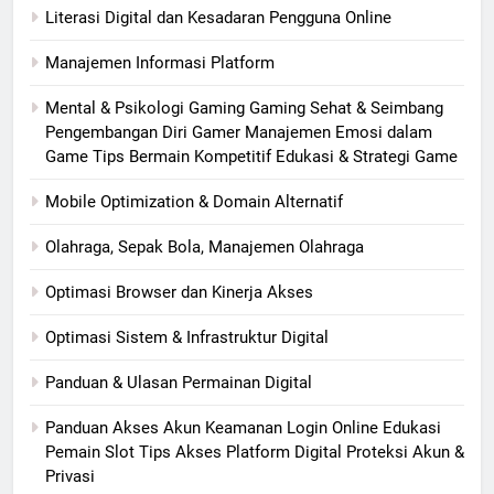
Literasi Digital dan Kesadaran Pengguna Online
Manajemen Informasi Platform
Mental & Psikologi Gaming Gaming Sehat & Seimbang
Pengembangan Diri Gamer Manajemen Emosi dalam
Game Tips Bermain Kompetitif Edukasi & Strategi Game
Mobile Optimization & Domain Alternatif
Olahraga, Sepak Bola, Manajemen Olahraga
Optimasi Browser dan Kinerja Akses
Optimasi Sistem & Infrastruktur Digital
Panduan & Ulasan Permainan Digital
Panduan Akses Akun Keamanan Login Online Edukasi
Pemain Slot Tips Akses Platform Digital Proteksi Akun &
Privasi