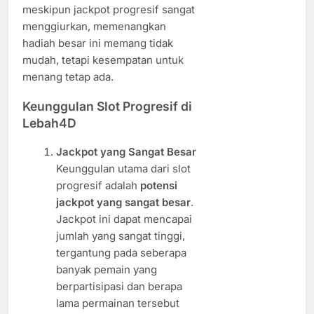
meskipun jackpot progresif sangat
menggiurkan, memenangkan
hadiah besar ini memang tidak
mudah, tetapi kesempatan untuk
menang tetap ada.
Keunggulan Slot Progresif di
Lebah4D
Jackpot yang Sangat Besar
Keunggulan utama dari slot
progresif adalah
potensi
jackpot yang sangat besar
.
Jackpot ini dapat mencapai
jumlah yang sangat tinggi,
tergantung pada seberapa
banyak pemain yang
berpartisipasi dan berapa
lama permainan tersebut