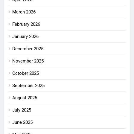
March 2026
February 2026
January 2026
December 2025
November 2025
October 2025
September 2025
August 2025
July 2025
June 2025