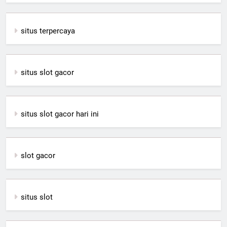
situs terpercaya
situs slot gacor
situs slot gacor hari ini
slot gacor
situs slot