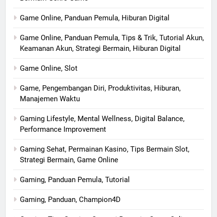
Game Online, Panduan Pemula, Hiburan Digital
Game Online, Panduan Pemula, Tips & Trik, Tutorial Akun,
Keamanan Akun, Strategi Bermain, Hiburan Digital
Game Online, Slot
Game, Pengembangan Diri, Produktivitas, Hiburan,
Manajemen Waktu
Gaming Lifestyle, Mental Wellness, Digital Balance,
Performance Improvement
Gaming Sehat, Permainan Kasino, Tips Bermain Slot,
Strategi Bermain, Game Online
Gaming, Panduan Pemula, Tutorial
Gaming, Panduan, Champion4D