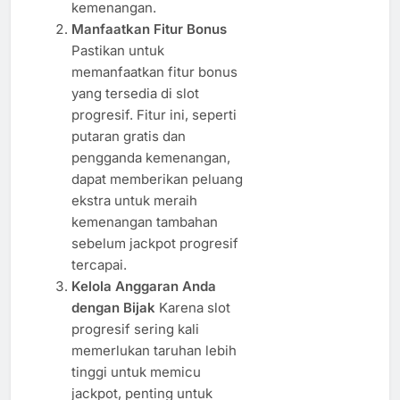
kemenangan.
Manfaatkan Fitur Bonus
Pastikan untuk
memanfaatkan fitur bonus
yang tersedia di slot
progresif. Fitur ini, seperti
putaran gratis dan
pengganda kemenangan,
dapat memberikan peluang
ekstra untuk meraih
kemenangan tambahan
sebelum jackpot progresif
tercapai.
Kelola Anggaran Anda
dengan Bijak
Karena slot
progresif sering kali
memerlukan taruhan lebih
tinggi untuk memicu
jackpot, penting untuk