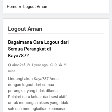
Home
Logout Aman
Logout Aman
Bagaimana Cara Logout dari
Semua Perangkat di
Kaya787?
abaa9ef
1 year ago
0
9
mins
Lindungi akun Kaya787 Anda
dengan logout dari semua
perangkat yang tidak dikenal.
Pelajari cara keluar dari sesi aktif
untuk mencegah akses yang tidak
sah dan meningkatkan keamanan