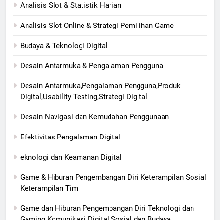
Analisis Slot & Statistik Harian
Analisis Slot Online & Strategi Pemilihan Game
Budaya & Teknologi Digital
Desain Antarmuka & Pengalaman Pengguna
Desain Antarmuka,Pengalaman Pengguna,Produk
Digital,Usability Testing,Strategi Digital
Desain Navigasi dan Kemudahan Penggunaan
Efektivitas Pengalaman Digital
eknologi dan Keamanan Digital
Game & Hiburan Pengembangan Diri Keterampilan Sosial
Keterampilan Tim
Game dan Hiburan Pengembangan Diri Teknologi dan
Gaming Komunikasi Digital Sosial dan Budaya