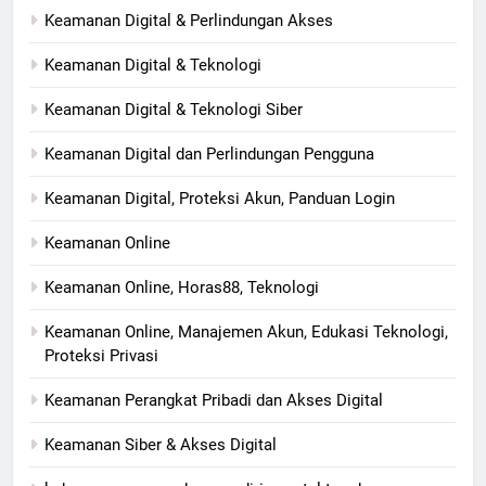
Keamanan Digital & Perlindungan Akses
Keamanan Digital & Teknologi
Keamanan Digital & Teknologi Siber
Keamanan Digital dan Perlindungan Pengguna
Keamanan Digital, Proteksi Akun, Panduan Login
Keamanan Online
Keamanan Online, Horas88, Teknologi
Keamanan Online, Manajemen Akun, Edukasi Teknologi,
Proteksi Privasi
Keamanan Perangkat Pribadi dan Akses Digital
Keamanan Siber & Akses Digital