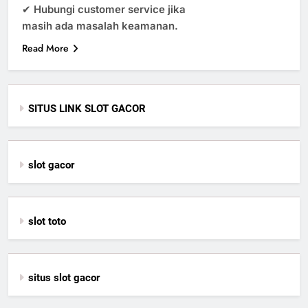
✔
Hubungi customer service jika
masih ada masalah keamanan.
Read More
SITUS LINK SLOT GACOR
slot gacor
slot toto
situs slot gacor