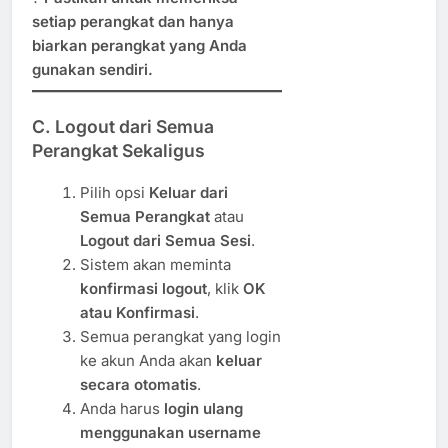
setiap perangkat dan hanya
biarkan perangkat yang Anda
gunakan sendiri.
C. Logout dari Semua
Perangkat Sekaligus
Pilih opsi
Keluar dari
Semua Perangkat
atau
Logout dari Semua Sesi
.
Sistem akan meminta
konfirmasi logout
, klik
OK
atau Konfirmasi
.
Semua perangkat yang login
ke akun Anda akan
keluar
secara otomatis
.
Anda harus
login ulang
menggunakan username