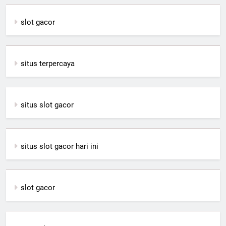
slot gacor
situs terpercaya
situs slot gacor
situs slot gacor hari ini
slot gacor