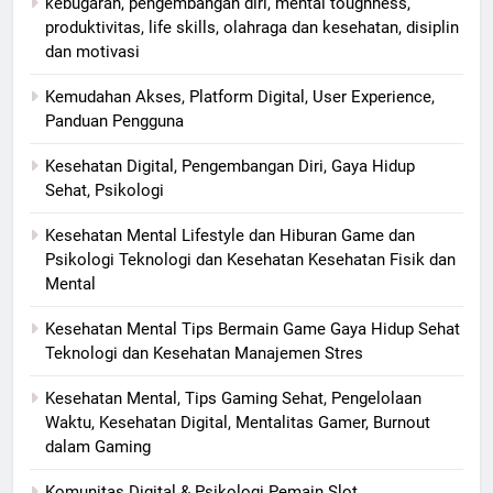
kebugaran, pengembangan diri, mental toughness,
produktivitas, life skills, olahraga dan kesehatan, disiplin
dan motivasi
Kemudahan Akses, Platform Digital, User Experience,
Panduan Pengguna
Kesehatan Digital, Pengembangan Diri, Gaya Hidup
Sehat, Psikologi
Kesehatan Mental Lifestyle dan Hiburan Game dan
Psikologi Teknologi dan Kesehatan Kesehatan Fisik dan
Mental
Kesehatan Mental Tips Bermain Game Gaya Hidup Sehat
Teknologi dan Kesehatan Manajemen Stres
Kesehatan Mental, Tips Gaming Sehat, Pengelolaan
Waktu, Kesehatan Digital, Mentalitas Gamer, Burnout
dalam Gaming
Komunitas Digital & Psikologi Pemain Slot