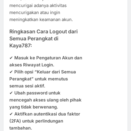
mencurigai adanya aktivitas
mencurigakan atau ingin
meningkatkan keamanan akun.
Ringkasan Cara Logout dari
Semua Perangkat di
Kaya787:
✔
Masuk ke Pengaturan Akun dan
akses Riwayat Login.
✔
Pilih opsi “Keluar dari Semua
Perangkat” untuk memutus
semua sesi aktif.
✔
Ubah password untuk
mencegah akses ulang oleh pihak
yang tidak berwenang.
✔
Aktifkan autentikasi dua faktor
(2FA) untuk perlindungan
tambahan.