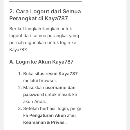
2. Cara Logout dari Semua
Perangkat di Kaya787
Berikut langkah-langkah untuk
logout dari semua perangkat yang
pernah digunakan untuk login ke
Kaya787:
A. Login ke Akun Kaya787
Buka
situs resmi Kaya787
melalui browser.
Masukkan
username dan
password
untuk masuk ke
akun Anda.
Setelah berhasil login, pergi
ke
Pengaturan Akun
atau
Keamanan & Privasi
.