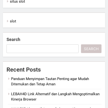
situs slot
slot
Search
SEARCH
Recent Posts
Panduan Menyimpan Tautan Penting agar Mudah
Ditemukan dan Tetap Aman
LEBAH4D Link Alternatif dan Langkah Mengoptimalkan
Kinerja Browser