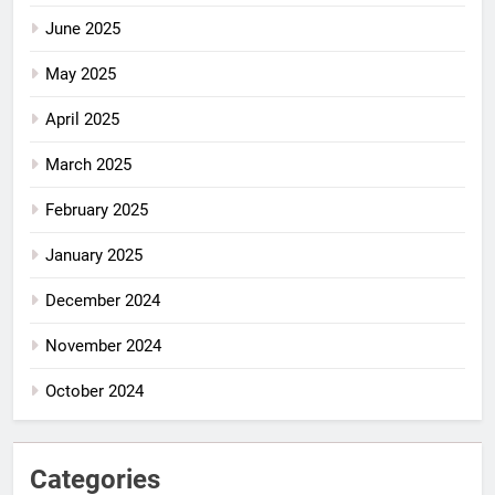
June 2025
May 2025
April 2025
March 2025
February 2025
January 2025
December 2024
November 2024
October 2024
Categories