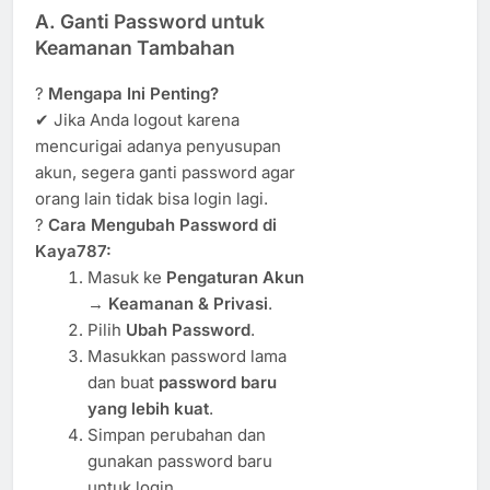
A. Ganti Password untuk
Keamanan Tambahan
?
Mengapa Ini Penting?
✔ Jika Anda logout karena
mencurigai adanya penyusupan
akun, segera ganti password agar
orang lain tidak bisa login lagi.
?
Cara Mengubah Password di
Kaya787:
Masuk ke
Pengaturan Akun
→
Keamanan & Privasi
.
Pilih
Ubah Password
.
Masukkan password lama
dan buat
password baru
yang lebih kuat
.
Simpan perubahan dan
gunakan password baru
untuk login.