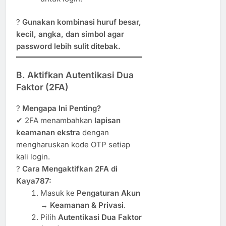
?
Gunakan kombinasi huruf besar,
kecil, angka, dan simbol agar
password lebih sulit ditebak.
B. Aktifkan Autentikasi Dua
Faktor (2FA)
?
Mengapa Ini Penting?
✔ 2FA menambahkan
lapisan
keamanan ekstra
dengan
mengharuskan kode OTP setiap
kali login.
?
Cara Mengaktifkan 2FA di
Kaya787:
Masuk ke
Pengaturan Akun
→
Keamanan & Privasi
.
Pilih
Autentikasi Dua Faktor