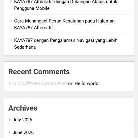
KAYA787 Alternatif dengan Dukungan Akses untuk
Pengguna Mobile
Cara Menangani Pesan Kesalahan pada Halaman
KAYA787 Alternatif
KAYA787 dengan Pengalaman Navigasi yang Lebih
Sederhana
Recent Comments
A WordPress Commenter
on
Hello world!
Archives
July 2026
June 2026