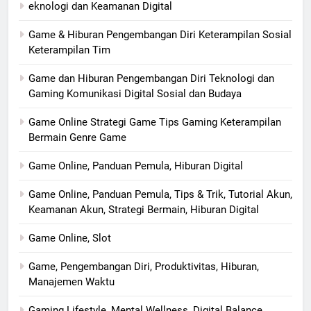
eknologi dan Keamanan Digital
Game & Hiburan Pengembangan Diri Keterampilan Sosial
Keterampilan Tim
Game dan Hiburan Pengembangan Diri Teknologi dan
Gaming Komunikasi Digital Sosial dan Budaya
Game Online Strategi Game Tips Gaming Keterampilan
Bermain Genre Game
Game Online, Panduan Pemula, Hiburan Digital
Game Online, Panduan Pemula, Tips & Trik, Tutorial Akun,
Keamanan Akun, Strategi Bermain, Hiburan Digital
Game Online, Slot
Game, Pengembangan Diri, Produktivitas, Hiburan,
Manajemen Waktu
Gaming Lifestyle, Mental Wellness, Digital Balance,