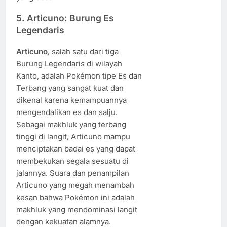
5. Articuno: Burung Es
Legendaris
Articuno
, salah satu dari tiga
Burung Legendaris di wilayah
Kanto, adalah Pokémon tipe Es dan
Terbang yang sangat kuat dan
dikenal karena kemampuannya
mengendalikan es dan salju.
Sebagai makhluk yang terbang
tinggi di langit, Articuno mampu
menciptakan badai es yang dapat
membekukan segala sesuatu di
jalannya. Suara dan penampilan
Articuno yang megah menambah
kesan bahwa Pokémon ini adalah
makhluk yang mendominasi langit
dengan kekuatan alamnya.