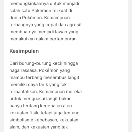
memungkinkannya untuk menjadi
salah satu Pokémon terkuat di
dunia Pokémon. Kemampuan
terbangnya yang cepat dan agresif
membuatnya menjadi lawan yang
menakutkan dalam pertempuran.
Kesimpulan
Dari burung-burung kecil hingga
naga raksasa, Pokémon yang
mampu terbang menembus langit
memiliki daya tarik yang tak
terbantahkan. Kemampuan mereka
untuk menguasai langit bukan
hanya tentang kecepatan atau
kekuatan fisik, tetapi juga tentang
simbolisme kebebasan, kekuatan
alam, dan kekuatan yang tak