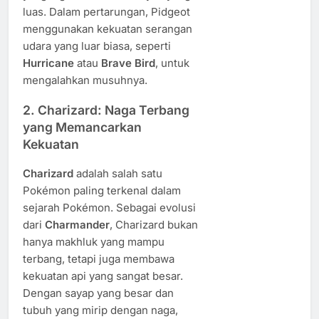
luas. Dalam pertarungan, Pidgeot
menggunakan kekuatan serangan
udara yang luar biasa, seperti
Hurricane
atau
Brave Bird
, untuk
mengalahkan musuhnya.
2. Charizard: Naga Terbang
yang Memancarkan
Kekuatan
Charizard
adalah salah satu
Pokémon paling terkenal dalam
sejarah Pokémon. Sebagai evolusi
dari
Charmander
, Charizard bukan
hanya makhluk yang mampu
terbang, tetapi juga membawa
kekuatan api yang sangat besar.
Dengan sayap yang besar dan
tubuh yang mirip dengan naga,