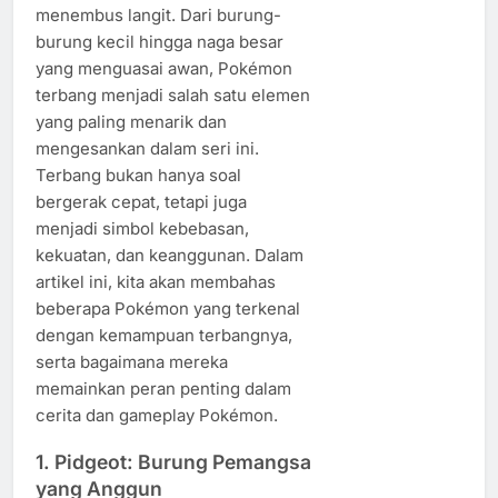
menembus langit. Dari burung-
burung kecil hingga naga besar
yang menguasai awan, Pokémon
terbang menjadi salah satu elemen
yang paling menarik dan
mengesankan dalam seri ini.
Terbang bukan hanya soal
bergerak cepat, tetapi juga
menjadi simbol kebebasan,
kekuatan, dan keanggunan. Dalam
artikel ini, kita akan membahas
beberapa Pokémon yang terkenal
dengan kemampuan terbangnya,
serta bagaimana mereka
memainkan peran penting dalam
cerita dan gameplay Pokémon.
1. Pidgeot: Burung Pemangsa
yang Anggun