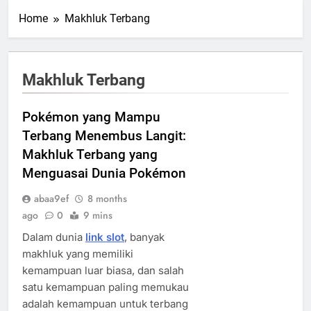
Home
Makhluk Terbang
Makhluk Terbang
Pokémon yang Mampu
Terbang Menembus Langit:
Makhluk Terbang yang
Menguasai Dunia Pokémon
abaa9ef
8 months
ago
0
9 mins
Dalam dunia
link slot
, banyak
makhluk yang memiliki
kemampuan luar biasa, dan salah
satu kemampuan paling memukau
adalah kemampuan untuk terbang