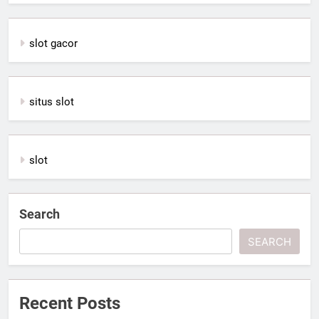
slot gacor
situs slot
slot
Search
SEARCH
Recent Posts