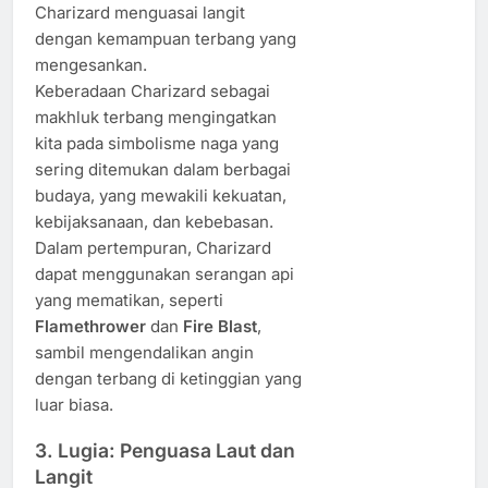
Charizard menguasai langit
dengan kemampuan terbang yang
mengesankan.
Keberadaan Charizard sebagai
makhluk terbang mengingatkan
kita pada simbolisme naga yang
sering ditemukan dalam berbagai
budaya, yang mewakili kekuatan,
kebijaksanaan, dan kebebasan.
Dalam pertempuran, Charizard
dapat menggunakan serangan api
yang mematikan, seperti
Flamethrower
dan
Fire Blast
,
sambil mengendalikan angin
dengan terbang di ketinggian yang
luar biasa.
3. Lugia: Penguasa Laut dan
Langit