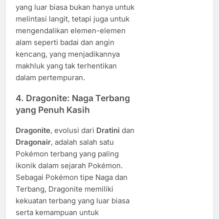
yang luar biasa bukan hanya untuk
melintasi langit, tetapi juga untuk
mengendalikan elemen-elemen
alam seperti badai dan angin
kencang, yang menjadikannya
makhluk yang tak terhentikan
dalam pertempuran.
4. Dragonite: Naga Terbang
yang Penuh Kasih
Dragonite
, evolusi dari
Dratini
dan
Dragonair
, adalah salah satu
Pokémon terbang yang paling
ikonik dalam sejarah Pokémon.
Sebagai Pokémon tipe Naga dan
Terbang, Dragonite memiliki
kekuatan terbang yang luar biasa
serta kemampuan untuk