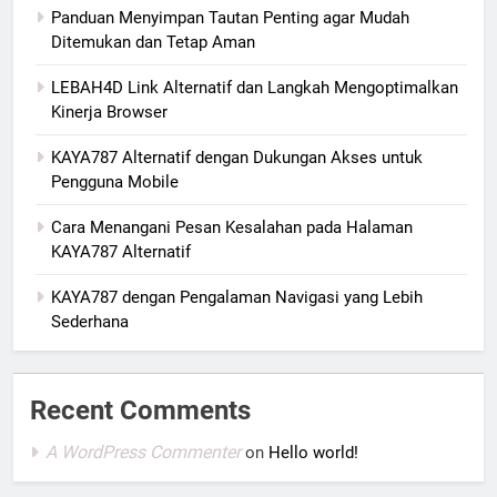
Panduan Menyimpan Tautan Penting agar Mudah
Ditemukan dan Tetap Aman
LEBAH4D Link Alternatif dan Langkah Mengoptimalkan
Kinerja Browser
KAYA787 Alternatif dengan Dukungan Akses untuk
Pengguna Mobile
Cara Menangani Pesan Kesalahan pada Halaman
KAYA787 Alternatif
KAYA787 dengan Pengalaman Navigasi yang Lebih
Sederhana
Recent Comments
A WordPress Commenter
on
Hello world!