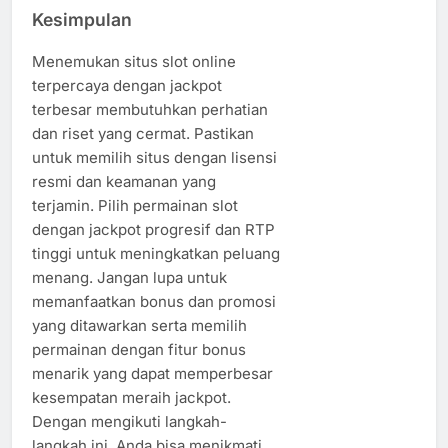
Kesimpulan
Menemukan situs slot online
terpercaya dengan jackpot
terbesar membutuhkan perhatian
dan riset yang cermat. Pastikan
untuk memilih situs dengan lisensi
resmi dan keamanan yang
terjamin. Pilih permainan slot
dengan jackpot progresif dan RTP
tinggi untuk meningkatkan peluang
menang. Jangan lupa untuk
memanfaatkan bonus dan promosi
yang ditawarkan serta memilih
permainan dengan fitur bonus
menarik yang dapat memperbesar
kesempatan meraih jackpot.
Dengan mengikuti langkah-
langkah ini, Anda bisa menikmati