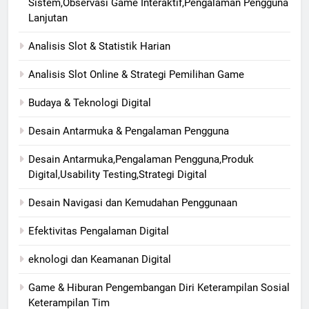
Sistem,Observasi Game Interaktif,Pengalaman Pengguna
Lanjutan
Analisis Slot & Statistik Harian
Analisis Slot Online & Strategi Pemilihan Game
Budaya & Teknologi Digital
Desain Antarmuka & Pengalaman Pengguna
Desain Antarmuka,Pengalaman Pengguna,Produk
Digital,Usability Testing,Strategi Digital
Desain Navigasi dan Kemudahan Penggunaan
Efektivitas Pengalaman Digital
eknologi dan Keamanan Digital
Game & Hiburan Pengembangan Diri Keterampilan Sosial
Keterampilan Tim