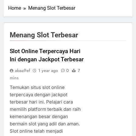
Home
Menang Slot Terbesar
Menang Slot Terbesar
Slot Online Terpercaya Hari
Ini dengan Jackpot Terbesar
abaa9ef
1 year ago
0
7
mins
Temukan situs slot online
terpercaya dengan jackpot
terbesar hari ini. Pelajari cara
memilih platform terbaik dan raih
kemenangan besar dengan
bermain slot yang adil dan aman.
Slot online telah menjadi