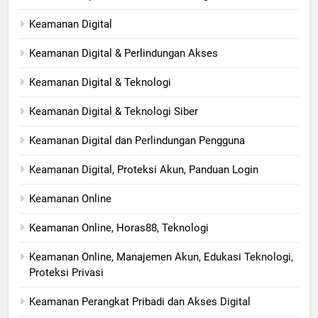
Keamanan Digital
Keamanan Digital & Perlindungan Akses
Keamanan Digital & Teknologi
Keamanan Digital & Teknologi Siber
Keamanan Digital dan Perlindungan Pengguna
Keamanan Digital, Proteksi Akun, Panduan Login
Keamanan Online
Keamanan Online, Horas88, Teknologi
Keamanan Online, Manajemen Akun, Edukasi Teknologi,
Proteksi Privasi
Keamanan Perangkat Pribadi dan Akses Digital