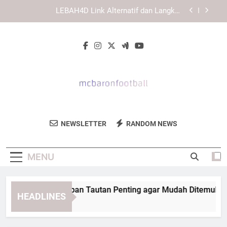
Skip
KAYA787 Alternatif dengan Dukungan Akses
to
untuk Pengguna Mobile
content
Cara Menangani Pesan Kesalahan pada Halaman
KAYA787 Alternatif
Panduan Menyimpan Tautan Penting agar Mudah
Ditemukan dan Tetap Aman
LEBAH4D Link Alternatif dan Langkah
Mengoptimalkan Kinerja Browser
KAYA787 Alternatif dengan Dukungan Akses
untuk Pengguna Mobile
MC Baron
Ikuti Berita Dan Ulasan Terbaru Seputar
Cara Menangani Pesan Kesalahan pada Halaman
NEWSLETTER
RANDOM NEWS
Football
KAYA787 Alternatif
Dunia Sepak Bola Di MC Baron Football.
MENU
nduan Menyimpan Tautan Penting agar Mudah Ditemukan da
HEADLINES
Weeks Ago