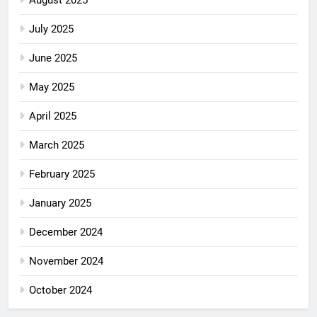
July 2025
June 2025
May 2025
April 2025
March 2025
February 2025
January 2025
December 2024
November 2024
October 2024