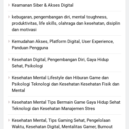
Keamanan Siber & Akses Digital
kebugaran, pengembangan diri, mental toughness,
produktivitas, life skills, olahraga dan kesehatan, disiplin
dan motivasi
Kemudahan Akses, Platform Digital, User Experience,
Panduan Pengguna
Kesehatan Digital, Pengembangan Diri, Gaya Hidup
Sehat, Psikologi
Kesehatan Mental Lifestyle dan Hiburan Game dan
Psikologi Teknologi dan Kesehatan Kesehatan Fisik dan
Mental
Kesehatan Mental Tips Bermain Game Gaya Hidup Sehat
Teknologi dan Kesehatan Manajemen Stres
Kesehatan Mental, Tips Gaming Sehat, Pengelolaan
Waktu, Kesehatan Digital, Mentalitas Gamer, Burnout