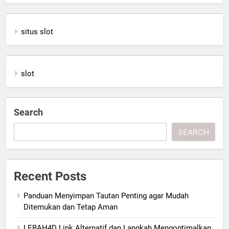
situs slot
slot
Search
SEARCH
Recent Posts
Panduan Menyimpan Tautan Penting agar Mudah
Ditemukan dan Tetap Aman
LEBAH4D Link Alternatif dan Langkah Mengoptimalkan