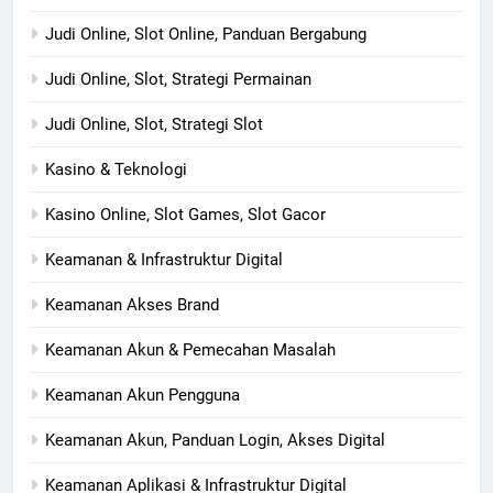
Judi Online, Slot Online, Panduan Bergabung
Judi Online, Slot, Strategi Permainan
Judi Online, Slot, Strategi Slot
Kasino & Teknologi
Kasino Online, Slot Games, Slot Gacor
Keamanan & Infrastruktur Digital
Keamanan Akses Brand
Keamanan Akun & Pemecahan Masalah
Keamanan Akun Pengguna
Keamanan Akun, Panduan Login, Akses Digital
Keamanan Aplikasi & Infrastruktur Digital