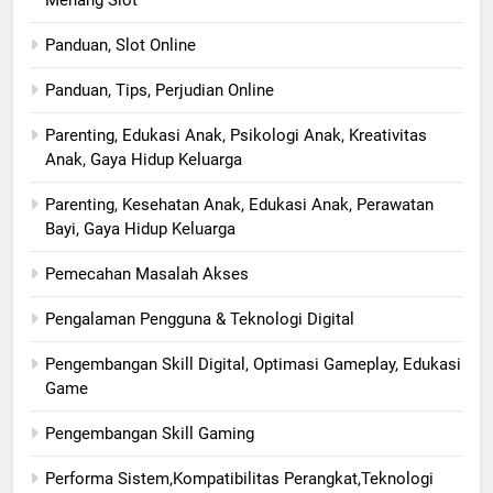
Panduan, Slot Online
Panduan, Tips, Perjudian Online
Parenting, Edukasi Anak, Psikologi Anak, Kreativitas
Anak, Gaya Hidup Keluarga
Parenting, Kesehatan Anak, Edukasi Anak, Perawatan
Bayi, Gaya Hidup Keluarga
Pemecahan Masalah Akses
Pengalaman Pengguna & Teknologi Digital
Pengembangan Skill Digital, Optimasi Gameplay, Edukasi
Game
Pengembangan Skill Gaming
Performa Sistem,Kompatibilitas Perangkat,Teknologi