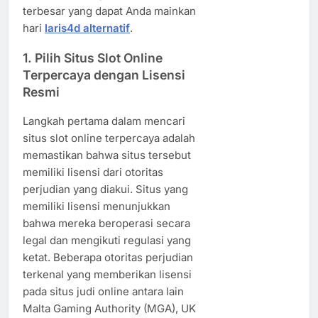
terbesar yang dapat Anda mainkan
hari
laris4d alternatif
.
1. Pilih Situs Slot Online
Terpercaya dengan Lisensi
Resmi
Langkah pertama dalam mencari
situs slot online terpercaya adalah
memastikan bahwa situs tersebut
memiliki lisensi dari otoritas
perjudian yang diakui. Situs yang
memiliki lisensi menunjukkan
bahwa mereka beroperasi secara
legal dan mengikuti regulasi yang
ketat. Beberapa otoritas perjudian
terkenal yang memberikan lisensi
pada situs judi online antara lain
Malta Gaming Authority (MGA), UK