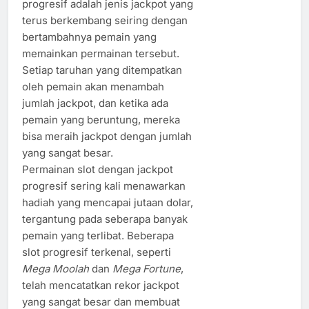
progresif adalah jenis jackpot yang
terus berkembang seiring dengan
bertambahnya pemain yang
memainkan permainan tersebut.
Setiap taruhan yang ditempatkan
oleh pemain akan menambah
jumlah jackpot, dan ketika ada
pemain yang beruntung, mereka
bisa meraih jackpot dengan jumlah
yang sangat besar.
Permainan slot dengan jackpot
progresif sering kali menawarkan
hadiah yang mencapai jutaan dolar,
tergantung pada seberapa banyak
pemain yang terlibat. Beberapa
slot progresif terkenal, seperti
Mega Moolah
dan
Mega Fortune
,
telah mencatatkan rekor jackpot
yang sangat besar dan membuat