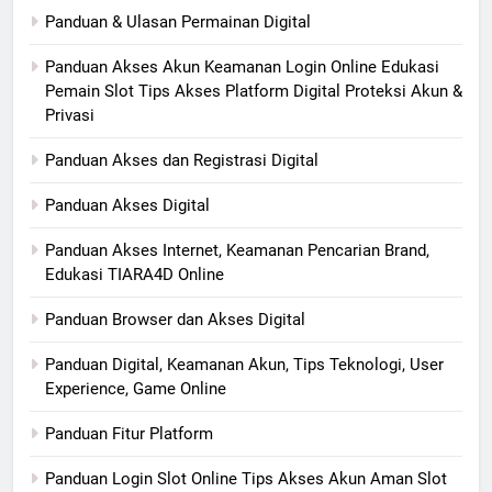
Panduan & Ulasan Permainan Digital
Panduan Akses Akun Keamanan Login Online Edukasi
Pemain Slot Tips Akses Platform Digital Proteksi Akun &
Privasi
Panduan Akses dan Registrasi Digital
Panduan Akses Digital
Panduan Akses Internet, Keamanan Pencarian Brand,
Edukasi TIARA4D Online
Panduan Browser dan Akses Digital
Panduan Digital, Keamanan Akun, Tips Teknologi, User
Experience, Game Online
Panduan Fitur Platform
Panduan Login Slot Online Tips Akses Akun Aman Slot