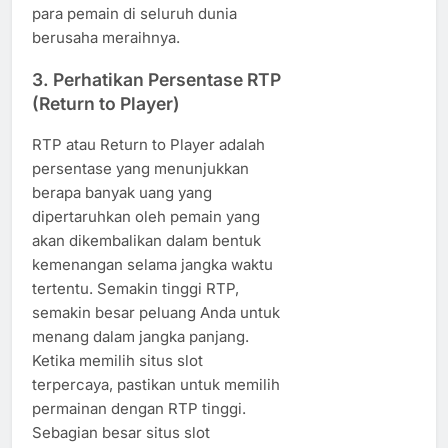
para pemain di seluruh dunia
berusaha meraihnya.
3. Perhatikan Persentase RTP
(Return to Player)
RTP atau Return to Player adalah
persentase yang menunjukkan
berapa banyak uang yang
dipertaruhkan oleh pemain yang
akan dikembalikan dalam bentuk
kemenangan selama jangka waktu
tertentu. Semakin tinggi RTP,
semakin besar peluang Anda untuk
menang dalam jangka panjang.
Ketika memilih situs slot
terpercaya, pastikan untuk memilih
permainan dengan RTP tinggi.
Sebagian besar situs slot