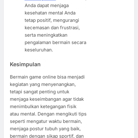
Anda dapat menjaga
kesehatan mental Anda
tetap positif, mengurangi
kecemasan dan frustrasi,
serta meningkatkan
pengalaman bermain secara
keseluruhan.
Kesimpulan
Bermain game online bisa menjadi
kegiatan yang menyenangkan,
tetapi sangat penting untuk
menjaga keseimbangan agar tidak
menimbulkan ketegangan fisik
atau mental. Dengan mengikuti tips
seperti mengatur waktu bermain,
menjaga postur tubuh yang baik,
bermain dengan sikap sportif, dan