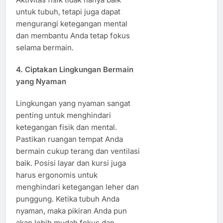
untuk tubuh, tetapi juga dapat
mengurangi ketegangan mental
dan membantu Anda tetap fokus
selama bermain.
4.
Ciptakan Lingkungan Bermain
yang Nyaman
Lingkungan yang nyaman sangat
penting untuk menghindari
ketegangan fisik dan mental.
Pastikan ruangan tempat Anda
bermain cukup terang dan ventilasi
baik. Posisi layar dan kursi juga
harus ergonomis untuk
menghindari ketegangan leher dan
punggung. Ketika tubuh Anda
nyaman, maka pikiran Anda pun
akan lebih mudah fokus dan