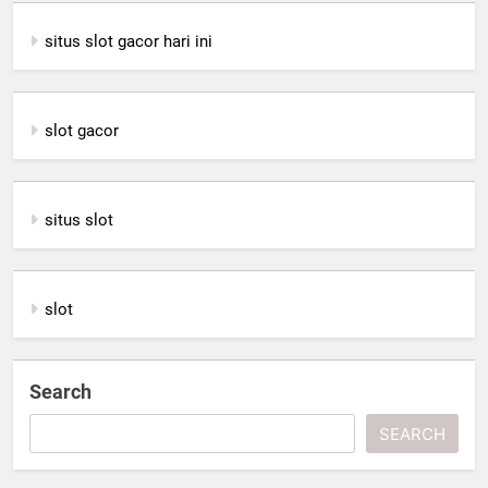
situs slot gacor hari ini
slot gacor
situs slot
slot
Search
SEARCH