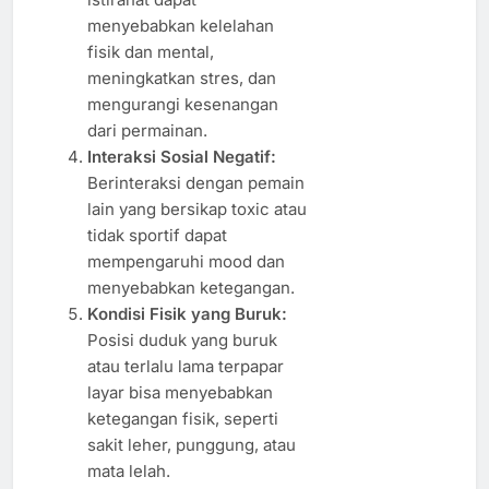
menyebabkan kelelahan
fisik dan mental,
meningkatkan stres, dan
mengurangi kesenangan
dari permainan.
Interaksi Sosial Negatif:
Berinteraksi dengan pemain
lain yang bersikap toxic atau
tidak sportif dapat
mempengaruhi mood dan
menyebabkan ketegangan.
Kondisi Fisik yang Buruk:
Posisi duduk yang buruk
atau terlalu lama terpapar
layar bisa menyebabkan
ketegangan fisik, seperti
sakit leher, punggung, atau
mata lelah.