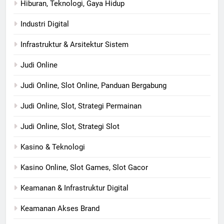
Hiburan, Teknologi, Gaya Hidup
Industri Digital
Infrastruktur & Arsitektur Sistem
Judi Online
Judi Online, Slot Online, Panduan Bergabung
Judi Online, Slot, Strategi Permainan
Judi Online, Slot, Strategi Slot
Kasino & Teknologi
Kasino Online, Slot Games, Slot Gacor
Keamanan & Infrastruktur Digital
Keamanan Akses Brand