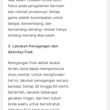
fokus pada pengalaman bermain
dan nikmati prosesnya. Setiap
game adalah kesempatan untuk
belajar, berkembang, dan
bersenang-senang—bukan hanya
tentang menang atau kalah.
3.
Lakukan Peregangan dan
Aktivitas Fisik
Ketegangan fisik akibat duduk
terlalu lama dapat memperburuk
stres mental. Untuk menghindari
hal ini, lakukan peregangan secara
berkala. Setiap 30 hingga 60 menit,
berdirilah, lakukan beberapa
gerakan ringan, dan beri tubuh
Anda waktu untuk beristirahat.
Aktivitas fisik tidak hanya baik