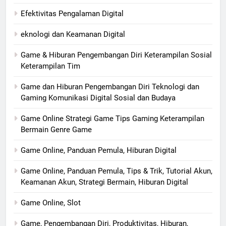
Efektivitas Pengalaman Digital
eknologi dan Keamanan Digital
Game & Hiburan Pengembangan Diri Keterampilan Sosial
Keterampilan Tim
Game dan Hiburan Pengembangan Diri Teknologi dan
Gaming Komunikasi Digital Sosial dan Budaya
Game Online Strategi Game Tips Gaming Keterampilan
Bermain Genre Game
Game Online, Panduan Pemula, Hiburan Digital
Game Online, Panduan Pemula, Tips & Trik, Tutorial Akun,
Keamanan Akun, Strategi Bermain, Hiburan Digital
Game Online, Slot
Game, Pengembangan Diri, Produktivitas, Hiburan,