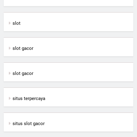
slot
slot gacor
slot gacor
situs terpercaya
situs slot gacor