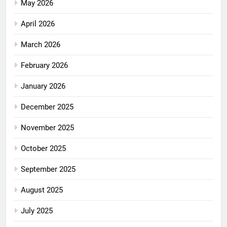
May 2026
April 2026
March 2026
February 2026
January 2026
December 2025
November 2025
October 2025
September 2025
August 2025
July 2025