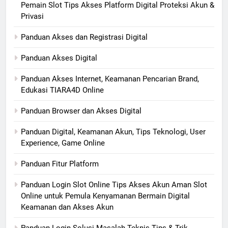
Pemain Slot Tips Akses Platform Digital Proteksi Akun &
Privasi
Panduan Akses dan Registrasi Digital
Panduan Akses Digital
Panduan Akses Internet, Keamanan Pencarian Brand,
Edukasi TIARA4D Online
Panduan Browser dan Akses Digital
Panduan Digital, Keamanan Akun, Tips Teknologi, User
Experience, Game Online
Panduan Fitur Platform
Panduan Login Slot Online Tips Akses Akun Aman Slot
Online untuk Pemula Kenyamanan Bermain Digital
Keamanan dan Akses Akun
Panduan Login Solusi Masalah Teknis Tips & Trik