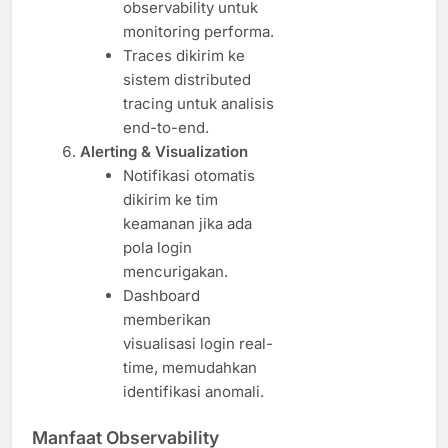
observability untuk
monitoring performa.
Traces dikirim ke
sistem distributed
tracing untuk analisis
end-to-end.
Alerting & Visualization
Notifikasi otomatis
dikirim ke tim
keamanan jika ada
pola login
mencurigakan.
Dashboard
memberikan
visualisasi login real-
time, memudahkan
identifikasi anomali.
Manfaat Observability