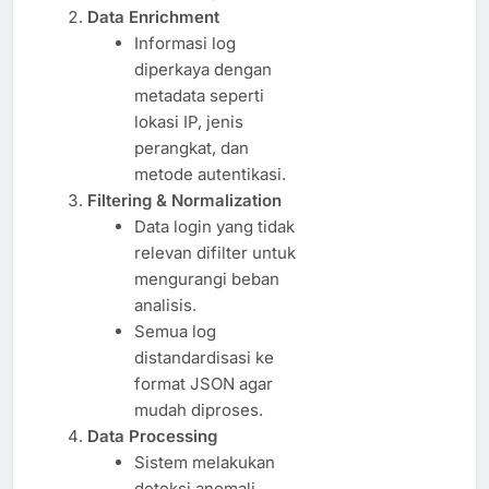
Data Enrichment
Informasi log
diperkaya dengan
metadata seperti
lokasi IP, jenis
perangkat, dan
metode autentikasi.
Filtering & Normalization
Data login yang tidak
relevan difilter untuk
mengurangi beban
analisis.
Semua log
distandardisasi ke
format JSON agar
mudah diproses.
Data Processing
Sistem melakukan
deteksi anomali