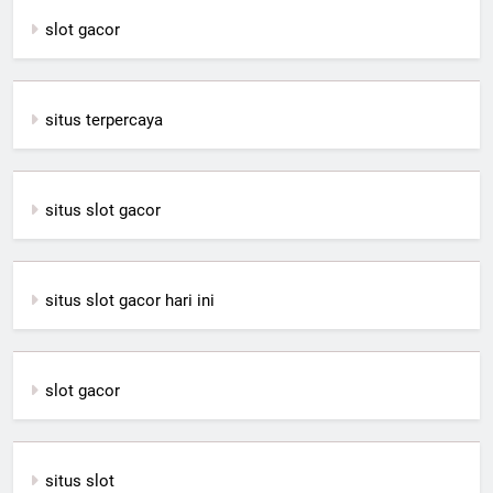
slot gacor
situs terpercaya
situs slot gacor
situs slot gacor hari ini
slot gacor
situs slot