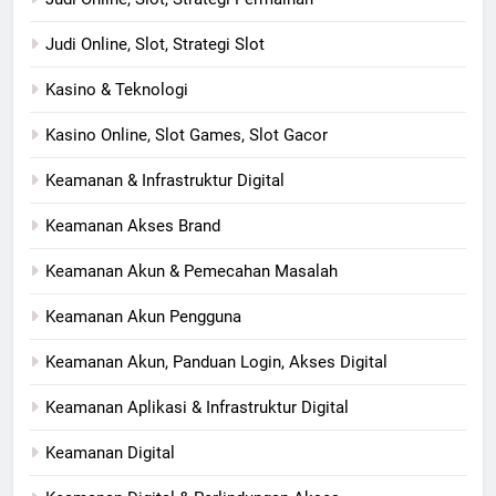
Judi Online, Slot, Strategi Slot
Kasino & Teknologi
Kasino Online, Slot Games, Slot Gacor
Keamanan & Infrastruktur Digital
Keamanan Akses Brand
Keamanan Akun & Pemecahan Masalah
Keamanan Akun Pengguna
Keamanan Akun, Panduan Login, Akses Digital
Keamanan Aplikasi & Infrastruktur Digital
Keamanan Digital