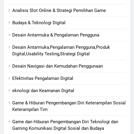
Analisis Slot Online & Strategi Pemilihan Game
Budaya & Teknologi Digital
Desain Antarmuka & Pengalaman Pengguna
Desain Antarmuka,Pengalaman Pengguna,Produk
Digital,Usability Testing,Strategi Digital
Desain Navigasi dan Kemudahan Penggunaan
Efektivitas Pengalaman Digital
eknologi dan Keamanan Digital
Game & Hiburan Pengembangan Diri Keterampilan Sosial
Keterampilan Tim
Game dan Hiburan Pengembangan Diri Teknologi dan
Gaming Komunikasi Digital Sosial dan Budaya