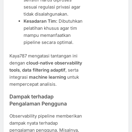
sesuai regulasi privasi agar
tidak disalahgunakan.
Kesadaran Tim:
Dibutuhkan
pelatihan khusus agar tim
mampu memanfaatkan
pipeline secara optimal.
Kaya787 mengatasi tantangan ini
dengan
cloud-native observability
tools
,
data filtering adaptif
, serta
integrasi
machine learning
untuk
mempercepat analisis.
Dampak terhadap
Pengalaman Pengguna
Observability pipeline memberikan
dampak nyata terhadap
pengalaman pengguna. Misalnya,