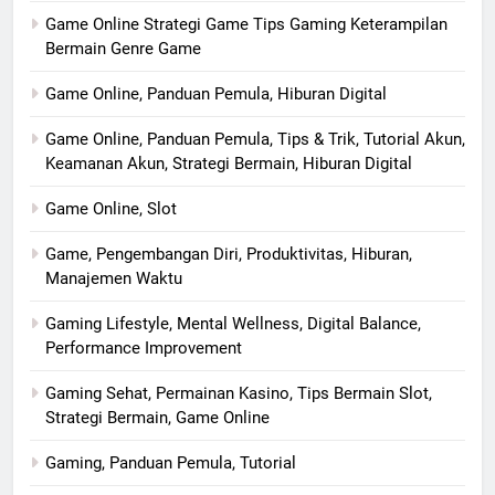
Game Online Strategi Game Tips Gaming Keterampilan
Bermain Genre Game
Game Online, Panduan Pemula, Hiburan Digital
Game Online, Panduan Pemula, Tips & Trik, Tutorial Akun,
Keamanan Akun, Strategi Bermain, Hiburan Digital
Game Online, Slot
Game, Pengembangan Diri, Produktivitas, Hiburan,
Manajemen Waktu
Gaming Lifestyle, Mental Wellness, Digital Balance,
Performance Improvement
Gaming Sehat, Permainan Kasino, Tips Bermain Slot,
Strategi Bermain, Game Online
Gaming, Panduan Pemula, Tutorial