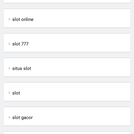
slot online
slot 777
situs slot
slot
slot gacor