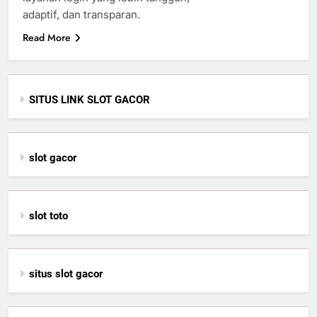
adaptif, dan transparan.
Read More
SITUS LINK SLOT GACOR
slot gacor
slot toto
situs slot gacor