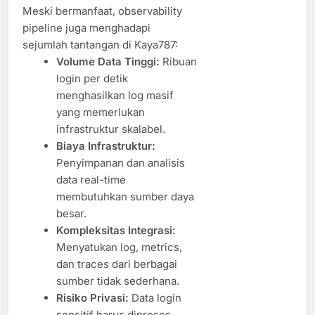
Meski bermanfaat, observability
pipeline juga menghadapi
sejumlah tantangan di Kaya787:
Volume Data Tinggi:
Ribuan
login per detik
menghasilkan log masif
yang memerlukan
infrastruktur skalabel.
Biaya Infrastruktur:
Penyimpanan dan analisis
data real-time
membutuhkan sumber daya
besar.
Kompleksitas Integrasi:
Menyatukan log, metrics,
dan traces dari berbagai
sumber tidak sederhana.
Risiko Privasi:
Data login
sensitif harus diproses