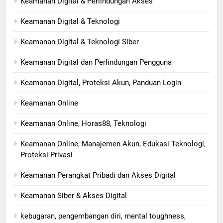
Keamanan Digital & Perlindungan Akses
Keamanan Digital & Teknologi
Keamanan Digital & Teknologi Siber
Keamanan Digital dan Perlindungan Pengguna
Keamanan Digital, Proteksi Akun, Panduan Login
Keamanan Online
Keamanan Online, Horas88, Teknologi
Keamanan Online, Manajemen Akun, Edukasi Teknologi,
Proteksi Privasi
Keamanan Perangkat Pribadi dan Akses Digital
Keamanan Siber & Akses Digital
kebugaran, pengembangan diri, mental toughness,