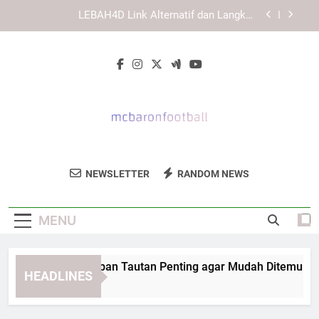
Skip
KAYA787 Alternatif dengan Dukungan Akses
to
untuk Pengguna Mobile
content
Cara Menangani Pesan Kesalahan pada Halaman
KAYA787 Alternatif
Panduan Menyimpan Tautan Penting agar Mudah
Ditemukan dan Tetap Aman
LEBAH4D Link Alternatif dan Langkah
Mengoptimalkan Kinerja Browser
KAYA787 Alternatif dengan Dukungan Akses
untuk Pengguna Mobile
MC Baron
Ikuti Berita Dan Ulasan Terbaru Seputar
Cara Menangani Pesan Kesalahan pada Halaman
NEWSLETTER
RANDOM NEWS
Football
KAYA787 Alternatif
Dunia Sepak Bola Di MC Baron Football.
MENU
anduan Menyimpan Tautan Penting agar Mudah Ditemukan d
HEADLINES
 Weeks Ago