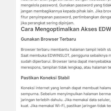
mengelola password. Gunakan password yang tida
jangan membagikannya kepada pihak lain. Jika br
fitur penyimpanan password, pertimbangkan dengan
jika perangkat sering dipinjam.
Cara Mengoptimalkan Akses ED
Gunakan Browser Terbaru
Browser terbaru membantu halaman tampil lebih sta
Saat membuka EDWINSLOT, pengguna sebaiknya m
sudah diperbarui. Browser lama dapat menyebabkan
merespons, tampilan tidak lengkap, atau halaman te
Pastikan Koneksi Stabil
Koneksi internet yang lemah dapat membuat halama
sempurna. Sebelum menyimpulkan halaman bermasa
jaringan terlebih dahulu. Jika memakai data seluler,
kuat. Jika memakai Wi-Fi, pastikan jaringan tidak ter