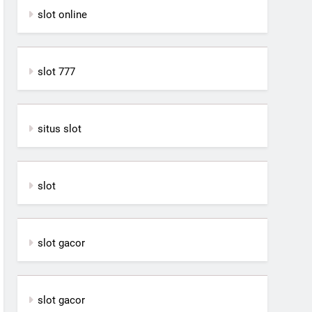
slot online
slot 777
situs slot
slot
slot gacor
slot gacor