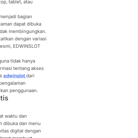
p, tablet, atau
 menjadi bagian
alaman dapat dibuka
tidak membingungkan.
itkan dengan variasi
 resmi, EDWINSLOT
una tidak hanya
rmasi tentang akses
as
edwinslot
dari
, pengalaman
alkan penggunaan.
tis
t waktu dan
ah dibuka dan menu
tas digital dengan