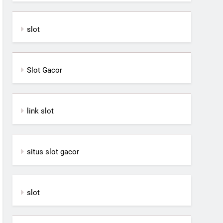
slot
Slot Gacor
link slot
situs slot gacor
slot