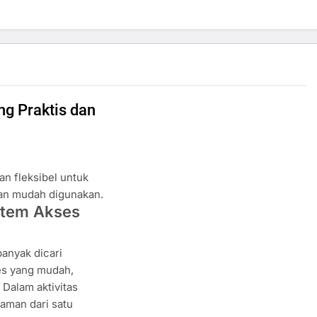
g Praktis dan
n fleksibel untuk
an mudah digunakan.
tem Akses
anyak dicari
es yang mudah,
 Dalam aktivitas
aman dari satu