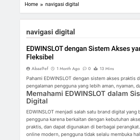
Home
navigasi digital
navigasi digital
EDWINSLOT dengan Sistem Akses yan
Fleksibel
Abaa9ef
1 Month Ago
0
13 Mins
Pahami EDWINSLOT dengan sistem akses praktis da
pengalaman pengguna yang lebih aman, nyaman, d
Memahami EDWINSLOT dalam Sis
Digital
EDWINSLOT menjadi salah satu brand digital yang b
pengguna karena berkaitan dengan kebutuhan aks
praktis, dan dapat digunakan di berbagai perangkat.
online modern, pengguna tidak selalu membuka hal