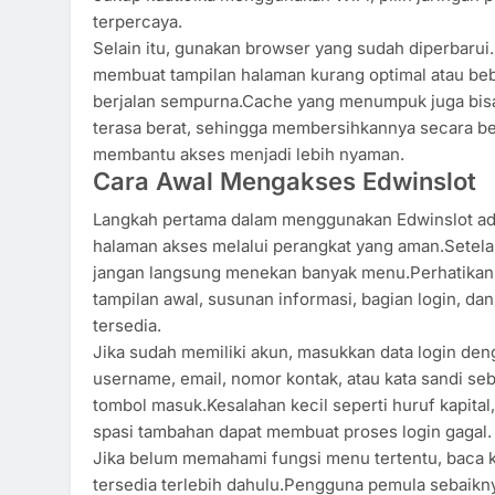
terpercaya.
Selain itu, gunakan browser yang sudah diperbarui
membuat tampilan halaman kurang optimal atau bebe
berjalan sempurna.Cache yang menumpuk juga bi
terasa berat, sehingga membersihkannya secara be
membantu akses menjadi lebih nyaman.
Cara Awal Mengakses Edwinslot
Langkah pertama dalam menggunakan Edwinslot a
halaman akses melalui perangkat yang aman.Setela
jangan langsung menekan banyak menu.Perhatikan 
tampilan awal, susunan informasi, bagian login, dan
tersedia.
Jika sudah memiliki akun, masukkan data login denga
username, email, nomor kontak, atau kata sandi s
tombol masuk.Kesalahan kecil seperti huruf kapital,
spasi tambahan dapat membuat proses login gagal.
Jika belum memahami fungsi menu tertentu, baca 
tersedia terlebih dahulu.Pengguna pemula sebaikny