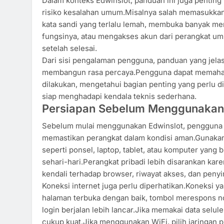
Dalam konteks Edwinslot, panduan ini juga pentin
risiko kesalahan umum.Misalnya salah memasukkan
kata sandi yang terlalu lemah, membuka banyak 
fungsinya, atau mengakses akun dari perangkat um
setelah selesai.
Dari sisi pengalaman pengguna, panduan yang jel
membangun rasa percaya.Pengguna dapat memaha
dilakukan, mengetahui bagian penting yang perlu di
siap menghadapi kendala teknis sederhana.
Persiapan Sebelum Menggunakan 
Sebelum mulai menggunakan Edwinslot, pengguna
memastikan perangkat dalam kondisi aman.Gunakan
seperti ponsel, laptop, tablet, atau komputer yang 
sehari-hari.Perangkat pribadi lebih disarankan ka
kendali terhadap browser, riwayat akses, dan penyi
Koneksi internet juga perlu diperhatikan.Koneksi y
halaman terbuka dengan baik, tombol merespons n
login berjalan lebih lancar.Jika memakai data seluler
cukup kuat.Jika menggunakan WiFi, pilih jaringan 