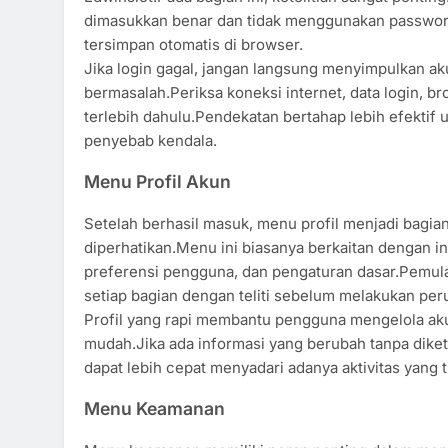
dimasukkan benar dan tidak menggunakan passwor
tersimpan otomatis di browser.
Jika login gagal, jangan langsung menyimpulkan a
bermasalah.Periksa koneksi internet, data login, b
terlebih dahulu.Pendekatan bertahap lebih efekti
penyebab kendala.
Menu Profil Akun
Setelah berhasil masuk, menu profil menjadi bagia
diperhatikan.Menu ini biasanya berkaitan dengan i
preferensi pengguna, dan pengaturan dasar.Pemu
setiap bagian dengan teliti sebelum melakukan per
Profil yang rapi membantu pengguna mengelola ak
mudah.Jika ada informasi yang berubah tanpa dike
dapat lebih cepat menyadari adanya aktivitas yang t
Menu Keamanan