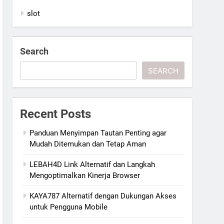
slot
Search
SEARCH
Recent Posts
Panduan Menyimpan Tautan Penting agar
Mudah Ditemukan dan Tetap Aman
LEBAH4D Link Alternatif dan Langkah
Mengoptimalkan Kinerja Browser
KAYA787 Alternatif dengan Dukungan Akses
untuk Pengguna Mobile