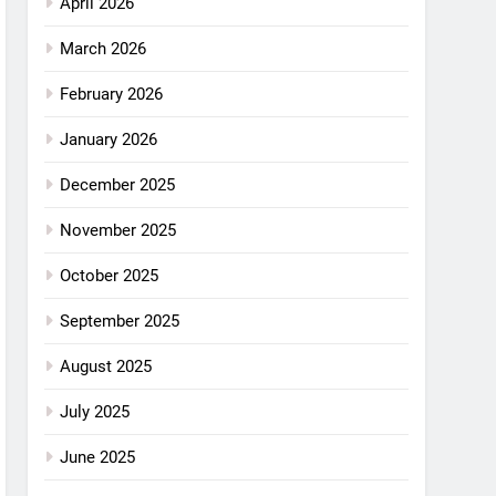
April 2026
March 2026
February 2026
January 2026
December 2025
November 2025
October 2025
September 2025
August 2025
July 2025
June 2025