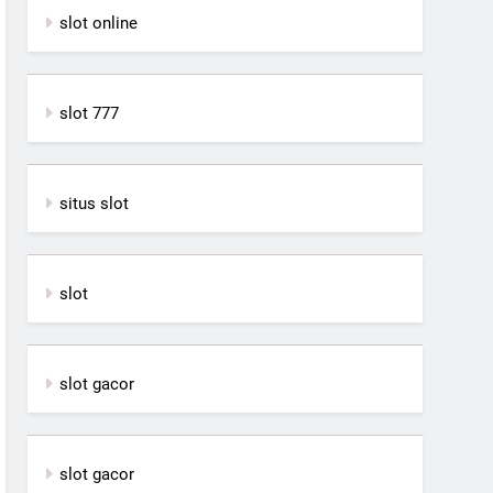
slot online
slot 777
situs slot
slot
slot gacor
slot gacor