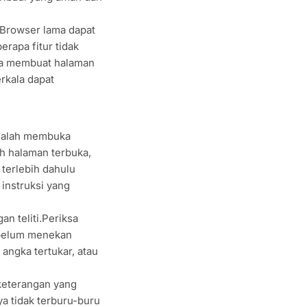
.Browser lama dapat
rapa fitur tidak
sa membuat halaman
rkala dapat
dalah membuka
h halaman terbuka,
terlebih dahulu
 instruksi yang
n teliti.Periksa
ebelum menekan
 angka tertukar, atau
keterangan yang
a tidak terburu-buru