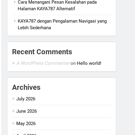
Cara Menangani Pesan Kesalahan pada
Halaman KAYA787 Alternatif
KAYA787 dengan Pengalaman Navigasi yang
Lebih Sederhana
Recent Comments
A WordPress Commenter
on
Hello world!
Archives
July 2026
June 2026
May 2026