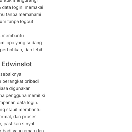
g untuk mengurangi
 data login, memakai
menu tanpa memahami
um tanpa logout
as membantu
mi apa yang sedang
perhatikan, dan lebih
Edwinslot
 sebaiknya
 perangkat pribadi
biasa digunakan
rena pengguna memiliki
mpanan data login.
ang stabil membantu
ormal, dan proses
, pastikan sinyal
pribadi yang aman dan