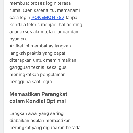
membuat proses login terasa
rumit. Oleh karena itu, memahami
cara login
POKEMON 787
tanpa
kendala teknis menjadi hal penting
agar akses akun tetap lancar dan
nyaman.
Artikel ini membahas langkah-
langkah praktis yang dapat
diterapkan untuk meminimalkan
gangguan teknis, sekaligus
meningkatkan pengalaman
pengguna saat login.
Memastikan Perangkat
dalam Kondisi Optimal
Langkah awal yang sering
diabaikan adalah memastikan
perangkat yang digunakan berada