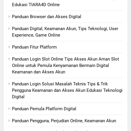
Edukasi TIARA4D Online
Panduan Browser dan Akses Digital
Panduan Digital, Keamanan Akun, Tips Teknologi, User
Experience, Game Online
Panduan Fitur Platform
Panduan Login Slot Online Tips Akses Akun Aman Slot
Online untuk Pemula Kenyamanan Bermain Digital
Keamanan dan Akses Akun
Panduan Login Solusi Masalah Teknis Tips & Trik
Pengguna Keamanan dan Akses Akun Edukasi Teknologi
Digital
Panduan Pemula Platform Digital
Panduan Pengguna, Perjudian Online, Keamanan Akun