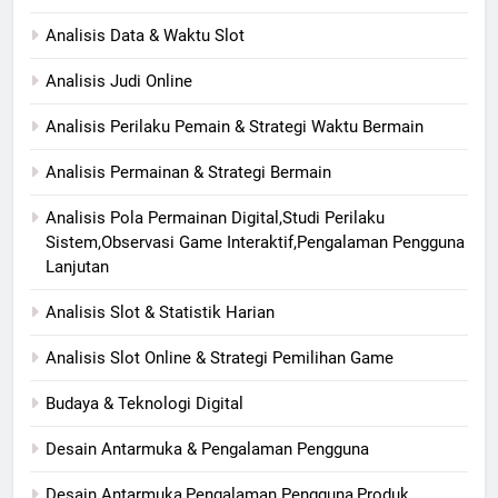
Analisis Data & Waktu Slot
Analisis Judi Online
Analisis Perilaku Pemain & Strategi Waktu Bermain
Analisis Permainan & Strategi Bermain
Analisis Pola Permainan Digital,Studi Perilaku
Sistem,Observasi Game Interaktif,Pengalaman Pengguna
Lanjutan
Analisis Slot & Statistik Harian
Analisis Slot Online & Strategi Pemilihan Game
Budaya & Teknologi Digital
Desain Antarmuka & Pengalaman Pengguna
Desain Antarmuka,Pengalaman Pengguna,Produk