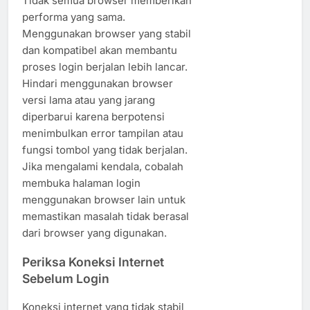
Tidak semua browser memberikan
performa yang sama.
Menggunakan browser yang stabil
dan kompatibel akan membantu
proses login berjalan lebih lancar.
Hindari menggunakan browser
versi lama atau yang jarang
diperbarui karena berpotensi
menimbulkan error tampilan atau
fungsi tombol yang tidak berjalan.
Jika mengalami kendala, cobalah
membuka halaman login
menggunakan browser lain untuk
memastikan masalah tidak berasal
dari browser yang digunakan.
Periksa Koneksi Internet
Sebelum Login
Koneksi internet yang tidak stabil