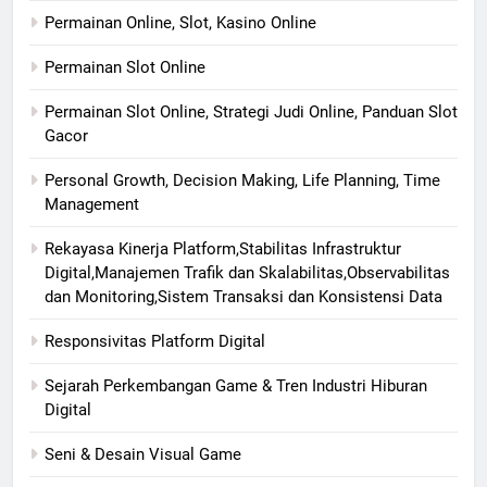
Permainan Online, Slot, Kasino Online
Permainan Slot Online
Permainan Slot Online, Strategi Judi Online, Panduan Slot
Gacor
Personal Growth, Decision Making, Life Planning, Time
Management
Rekayasa Kinerja Platform,Stabilitas Infrastruktur
Digital,Manajemen Trafik dan Skalabilitas,Observabilitas
dan Monitoring,Sistem Transaksi dan Konsistensi Data
Responsivitas Platform Digital
Sejarah Perkembangan Game & Tren Industri Hiburan
Digital
Seni & Desain Visual Game