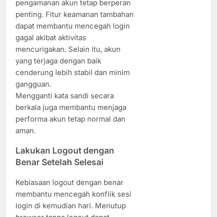
pengamanan akun tetap berperan
penting. Fitur keamanan tambahan
dapat membantu mencegah login
gagal akibat aktivitas
mencurigakan. Selain itu, akun
yang terjaga dengan baik
cenderung lebih stabil dan minim
gangguan.
Mengganti kata sandi secara
berkala juga membantu menjaga
performa akun tetap normal dan
aman.
Lakukan Logout dengan
Benar Setelah Selesai
Kebiasaan logout dengan benar
membantu mencegah konflik sesi
login di kemudian hari. Menutup