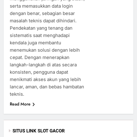
serta memasukkan data login
dengan benar, sebagian besar
masalah teknis dapat dihindari.
Pendekatan yang tenang dan
sistematis saat menghadapi
kendala juga membantu
menemukan solusi dengan lebih
cepat. Dengan menerapkan
langkah-langkah di atas secara
konsisten, pengguna dapat
menikmati akses akun yang lebih
lancar, aman, dan bebas hambatan
teknis.
Read More
SITUS LINK SLOT GACOR