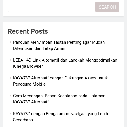
SEARCH
Recent Posts
Panduan Menyimpan Tautan Penting agar Mudah
Ditemukan dan Tetap Aman
LEBAH4D Link Alternatif dan Langkah Mengoptimalkan
Kinerja Browser
KAYA787 Alternatif dengan Dukungan Akses untuk
Pengguna Mobile
Cara Menangani Pesan Kesalahan pada Halaman
KAYA787 Alternatif
KAYA787 dengan Pengalaman Navigasi yang Lebih
Sederhana