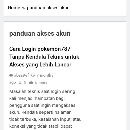
Home
panduan akses akun
panduan akses akun
Cara Login pokemon787
Tanpa Kendala Teknis untuk
Akses yang Lebih Lancar
abaa9ef
7 months
ago
0
6 mins
Masalah teknis saat login sering
kali menjadi hambatan bagi
pengguna saat ingin mengakses
akun. Kendala seperti halaman
tidak terbuka, kesalahan input, atau
koneksi yang tidak stabil dapat