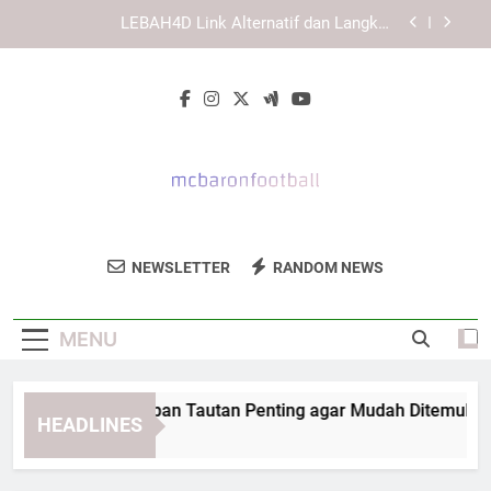
Skip
KAYA787 Alternatif dengan Dukungan Akses
to
untuk Pengguna Mobile
content
Cara Menangani Pesan Kesalahan pada Halaman
KAYA787 Alternatif
Panduan Menyimpan Tautan Penting agar Mudah
Ditemukan dan Tetap Aman
LEBAH4D Link Alternatif dan Langkah
Mengoptimalkan Kinerja Browser
KAYA787 Alternatif dengan Dukungan Akses
untuk Pengguna Mobile
MC Baron
Ikuti Berita Dan Ulasan Terbaru Seputar
Cara Menangani Pesan Kesalahan pada Halaman
NEWSLETTER
RANDOM NEWS
Football
KAYA787 Alternatif
Dunia Sepak Bola Di MC Baron Football.
MENU
nduan Menyimpan Tautan Penting agar Mudah Ditemukan da
HEADLINES
Weeks Ago