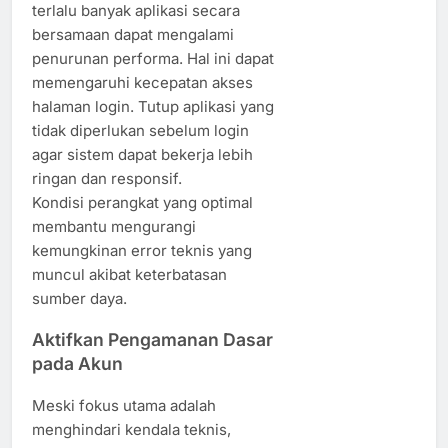
terlalu banyak aplikasi secara
bersamaan dapat mengalami
penurunan performa. Hal ini dapat
memengaruhi kecepatan akses
halaman login. Tutup aplikasi yang
tidak diperlukan sebelum login
agar sistem dapat bekerja lebih
ringan dan responsif.
Kondisi perangkat yang optimal
membantu mengurangi
kemungkinan error teknis yang
muncul akibat keterbatasan
sumber daya.
Aktifkan Pengamanan Dasar
pada Akun
Meski fokus utama adalah
menghindari kendala teknis,