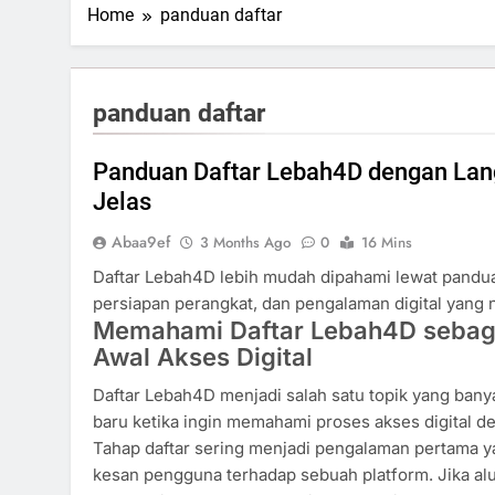
Home
panduan daftar
panduan daftar
Panduan Daftar Lebah4D dengan Lan
Jelas
Abaa9ef
3 Months Ago
0
16 Mins
Daftar Lebah4D lebih mudah dipahami lewat pandua
persiapan perangkat, dan pengalaman digital yang
Memahami Daftar Lebah4D sebag
Awal Akses Digital
Daftar Lebah4D menjadi salah satu topik yang bany
baru ketika ingin memahami proses akses digital de
Tahap daftar sering menjadi pengalaman pertama 
kesan pengguna terhadap sebuah platform. Jika alur