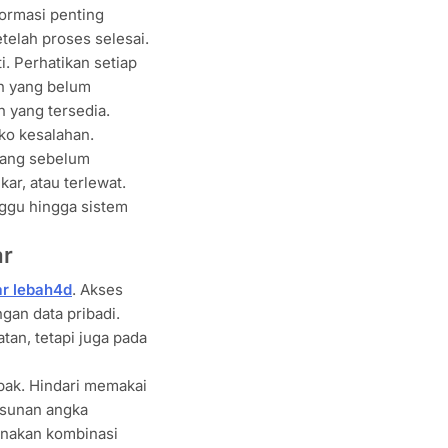
formasi penting
telah proses selesai.
i. Perhatikan setiap
an yang belum
n yang tersedia.
ko kesalahan.
lang sebelum
kar, atau terlewat.
nggu hingga sistem
ar
ar lebah4d
. Akses
gan data pribadi.
an, tetapi juga pada
bak. Hindari memakai
susunan angka
unakan kombinasi