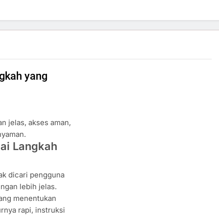
gkah yang
n jelas, akses aman,
 nyaman.
ai Langkah
ak dicari pengguna
ngan lebih jelas.
yang menentukan
nya rapi, instruksi