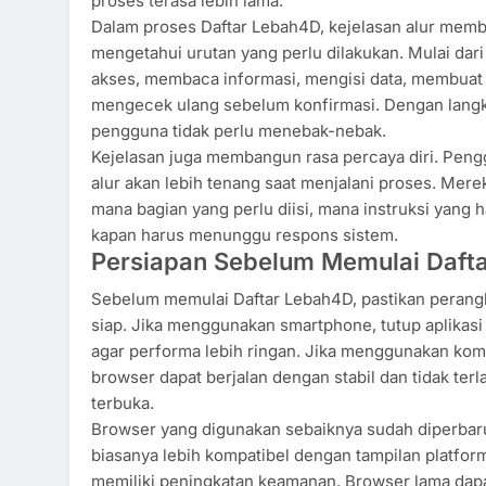
proses terasa lebih lama.
Dalam proses Daftar Lebah4D, kejelasan alur mem
mengetahui urutan yang perlu dilakukan. Mulai da
akses, membaca informasi, mengisi data, membuat 
mengecek ulang sebelum konfirmasi. Dengan langka
pengguna tidak perlu menebak-nebak.
Kejelasan juga membangun rasa percaya diri. Pe
alur akan lebih tenang saat menjalani proses. Me
mana bagian yang perlu diisi, mana instruksi yang 
kapan harus menunggu respons sistem.
Persiapan Sebelum Memulai Daft
Sebelum memulai Daftar Lebah4D, pastikan perangk
siap. Jika menggunakan smartphone, tutup aplikasi 
agar performa lebih ringan. Jika menggunakan komp
browser dapat berjalan dengan stabil dan tidak terl
terbuka.
Browser yang digunakan sebaiknya sudah diperbaru
biasanya lebih kompatibel dengan tampilan platfor
memiliki peningkatan keamanan. Browser lama da