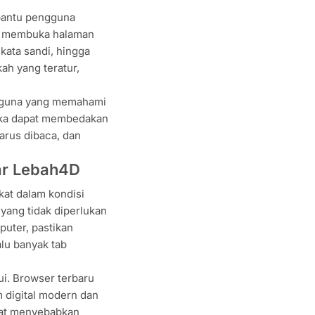
bantu pengguna
ri membuka halaman
kata sandi, hingga
h yang teratur,
ngguna yang memahami
reka dapat membedakan
harus dibaca, dan
ar Lebah4D
at dalam kondisi
yang tidak diperlukan
uter, pastikan
alu banyak tab
i. Browser terbaru
m digital modern dan
pat menyebabkan