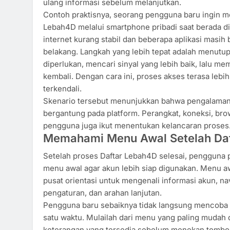
ulang informasi sebelum melanjutkan.
Contoh praktisnya, seorang pengguna baru ingin m
Lebah4D melalui smartphone pribadi saat berada di
internet kurang stabil dan beberapa aplikasi masih b
belakang. Langkah yang lebih tepat adalah menutup 
diperlukan, mencari sinyal yang lebih baik, lalu m
kembali. Dengan cara ini, proses akses terasa lebih
terkendali.
Skenario tersebut menunjukkan bahwa pengalaman d
bergantung pada platform. Perangkat, koneksi, bro
pengguna juga ikut menentukan kelancaran proses
Memahami Menu Awal Setelah Daf
Setelah proses Daftar Lebah4D selesai, pengguna
menu awal agar akun lebih siap digunakan. Menu a
pusat orientasi untuk mengenali informasi akun, na
pengaturan, dan arahan lanjutan.
Pengguna baru sebaiknya tidak langsung mencoba
satu waktu. Mulailah dari menu yang paling mudah d
keterangan yang tersedia sebelum menekan tombol.