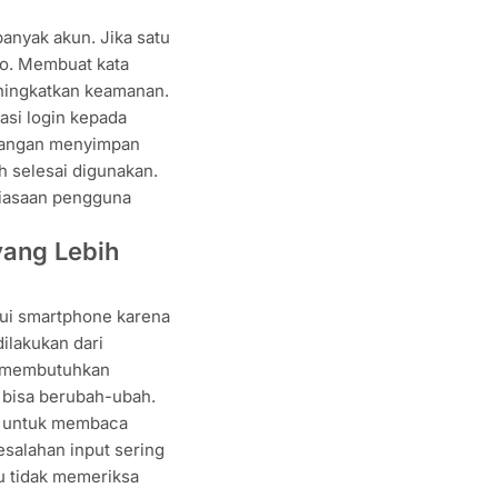
anyak akun. Jika satu
ko. Membuat kata
ningkatkan keamanan.
asi login kepada
 jangan menyimpan
h selesai digunakan.
biasaan pengguna
yang Lebih
ui smartphone karena
ilakukan dari
e membutuhkan
i bisa berubah-ubah.
n untuk membaca
Kesalahan input sering
au tidak memeriksa