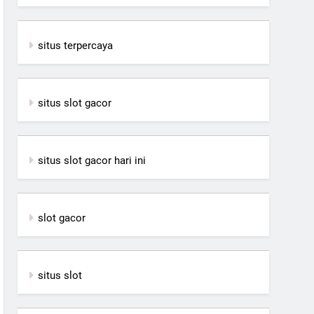
situs terpercaya
situs slot gacor
situs slot gacor hari ini
slot gacor
situs slot