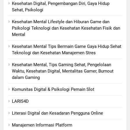
Kesehatan Digital, Pengembangan Diri, Gaya Hidup
Sehat, Psikologi
Kesehatan Mental Lifestyle dan Hiburan Game dan
Psikologi Teknologi dan Kesehatan Kesehatan Fisik dan
Mental
Kesehatan Mental Tips Bermain Game Gaya Hidup Sehat
Teknologi dan Kesehatan Manajemen Stres
Kesehatan Mental, Tips Gaming Sehat, Pengelolaan
Waktu, Kesehatan Digital, Mentalitas Gamer, Burnout
dalam Gaming
Komunitas Digital & Psikologi Pemain Slot
LARIS4D
Literasi Digital dan Kesadaran Pengguna Online
Manajemen Informasi Platform