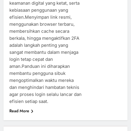
keamanan digital yang ketat, serta
kebiasaan penggunaan yang
efisien.Menyimpan link resmi,
menggunakan browser terbaru,
membersihkan cache secara
berkala, hingga mengaktifkan 2FA
adalah langkah penting yang
sangat membantu dalam menjaga
login tetap cepat dan
aman.Panduan ini diharapkan
membantu pengguna sibuk
mengoptimalkan waktu mereka
dan menghindari hambatan teknis
agar proses login selalu lancar dan
efisien setiap saat.
Read More