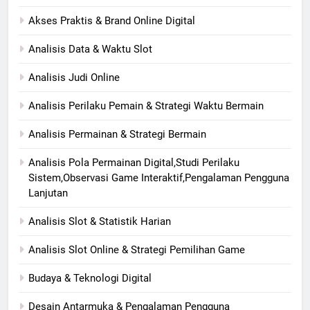
Akses Praktis & Brand Online Digital
Analisis Data & Waktu Slot
Analisis Judi Online
Analisis Perilaku Pemain & Strategi Waktu Bermain
Analisis Permainan & Strategi Bermain
Analisis Pola Permainan Digital,Studi Perilaku
Sistem,Observasi Game Interaktif,Pengalaman Pengguna
Lanjutan
Analisis Slot & Statistik Harian
Analisis Slot Online & Strategi Pemilihan Game
Budaya & Teknologi Digital
Desain Antarmuka & Pengalaman Pengguna