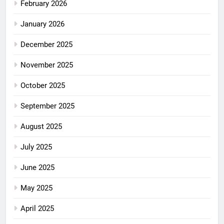
February 2026
January 2026
December 2025
November 2025
October 2025
September 2025
August 2025
July 2025
June 2025
May 2025
April 2025