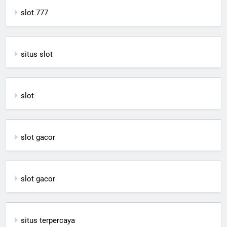
slot 777
situs slot
slot
slot gacor
slot gacor
situs terpercaya