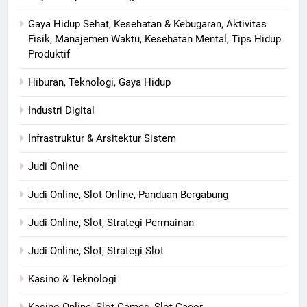
Gaya Hidup Sehat, Kesehatan & Kebugaran, Aktivitas
Fisik, Manajemen Waktu, Kesehatan Mental, Tips Hidup
Produktif
Hiburan, Teknologi, Gaya Hidup
Industri Digital
Infrastruktur & Arsitektur Sistem
Judi Online
Judi Online, Slot Online, Panduan Bergabung
Judi Online, Slot, Strategi Permainan
Judi Online, Slot, Strategi Slot
Kasino & Teknologi