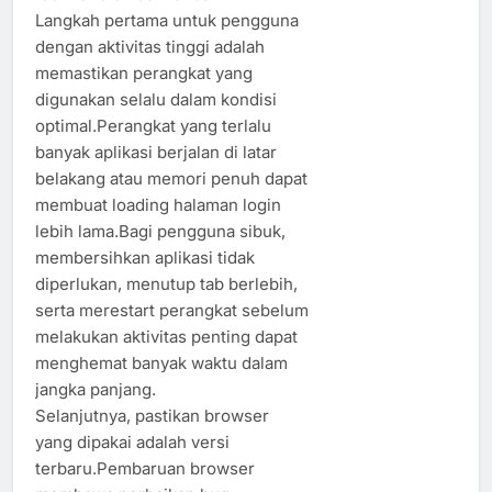
Langkah pertama untuk pengguna
dengan aktivitas tinggi adalah
memastikan perangkat yang
digunakan selalu dalam kondisi
optimal.Perangkat yang terlalu
banyak aplikasi berjalan di latar
belakang atau memori penuh dapat
membuat loading halaman login
lebih lama.Bagi pengguna sibuk,
membersihkan aplikasi tidak
diperlukan, menutup tab berlebih,
serta merestart perangkat sebelum
melakukan aktivitas penting dapat
menghemat banyak waktu dalam
jangka panjang.
Selanjutnya, pastikan browser
yang dipakai adalah versi
terbaru.Pembaruan browser