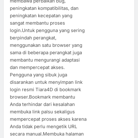
membawa perbaikan bug,
peningkatan kompatibilitas, dan
peningkatan kecepatan yang
sangat membantu proses
login.Untuk pengguna yang sering
berpindah perangkat,
menggunakan satu browser yang
sama di beberapa perangkat juga
membantu mengurangi adaptasi
dan mempercepat akses.
Pengguna yang sibuk juga
disarankan untuk menyimpan link
login resmi Tiara4D di bookmark
browser.Bookmark membantu
Anda terhindar dari kesalahan
membuka link palsu sekaligus
mempercepat proses akses karena
Anda tidak perlu mengetik URL
secara manual.Membuka halaman