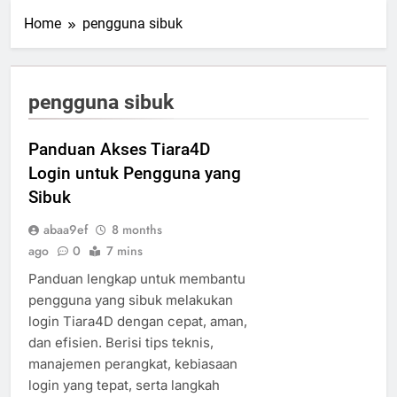
Home
pengguna sibuk
pengguna sibuk
Panduan Akses Tiara4D
Login untuk Pengguna yang
Sibuk
abaa9ef
8 months
ago
0
7 mins
Panduan lengkap untuk membantu
pengguna yang sibuk melakukan
login Tiara4D dengan cepat, aman,
dan efisien. Berisi tips teknis,
manajemen perangkat, kebiasaan
login yang tepat, serta langkah