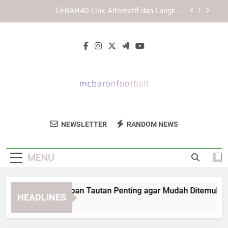
Skip
KAYA787 Alternatif dengan Dukungan Akses
to
untuk Pengguna Mobile
content
Cara Menangani Pesan Kesalahan pada Halaman
KAYA787 Alternatif
Panduan Menyimpan Tautan Penting agar Mudah
Ditemukan dan Tetap Aman
LEBAH4D Link Alternatif dan Langkah
Mengoptimalkan Kinerja Browser
KAYA787 Alternatif dengan Dukungan Akses
untuk Pengguna Mobile
MC Baron
Ikuti Berita Dan Ulasan Terbaru Seputar
Cara Menangani Pesan Kesalahan pada Halaman
NEWSLETTER
RANDOM NEWS
Football
KAYA787 Alternatif
Dunia Sepak Bola Di MC Baron Football.
MENU
nduan Menyimpan Tautan Penting agar Mudah Ditemukan da
HEADLINES
Weeks Ago