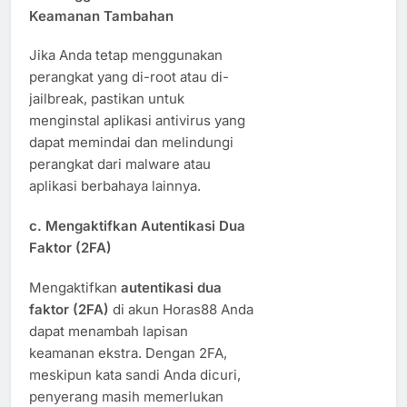
Keamanan Tambahan
Jika Anda tetap menggunakan
perangkat yang di-root atau di-
jailbreak, pastikan untuk
menginstal aplikasi antivirus yang
dapat memindai dan melindungi
perangkat dari malware atau
aplikasi berbahaya lainnya.
c.
Mengaktifkan Autentikasi Dua
Faktor (2FA)
Mengaktifkan
autentikasi dua
faktor (2FA)
di akun Horas88 Anda
dapat menambah lapisan
keamanan ekstra. Dengan 2FA,
meskipun kata sandi Anda dicuri,
penyerang masih memerlukan