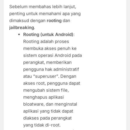
Sebelum membahas lebih lanjut,
penting untuk memahami apa yang
dimaksud dengan
rooting
dan
jailbreaking
.
Rooting (untuk Android)
:
Rooting adalah proses
membuka akses penuh ke
sistem operasi Android pada
perangkat, memberikan
pengguna hak administratif
atau “superuser”. Dengan
akses root, pengguna dapat
mengubah sistem file,
menghapus aplikasi
bloatware, dan menginstal
aplikasi yang tidak dapat
diakses pada perangkat
yang tidak di-root.