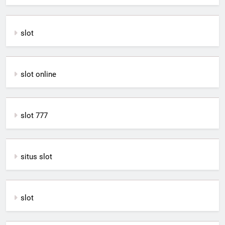
slot
slot online
slot 777
situs slot
slot