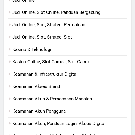
Judi Online
Judi Online, Slot Online, Panduan Bergabung
Judi Online, Slot, Strategi Permainan
Judi Online, Slot, Strategi Slot
Kasino & Teknologi
Kasino Online, Slot Games, Slot Gacor
Keamanan & Infrastruktur Digital
Keamanan Akses Brand
Keamanan Akun & Pemecahan Masalah
Keamanan Akun Pengguna
Keamanan Akun, Panduan Login, Akses Digital