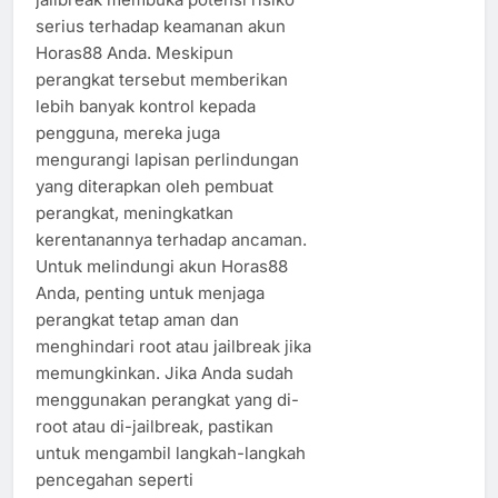
serius terhadap keamanan akun
Horas88 Anda. Meskipun
perangkat tersebut memberikan
lebih banyak kontrol kepada
pengguna, mereka juga
mengurangi lapisan perlindungan
yang diterapkan oleh pembuat
perangkat, meningkatkan
kerentanannya terhadap ancaman.
Untuk melindungi akun Horas88
Anda, penting untuk menjaga
perangkat tetap aman dan
menghindari root atau jailbreak jika
memungkinkan. Jika Anda sudah
menggunakan perangkat yang di-
root atau di-jailbreak, pastikan
untuk mengambil langkah-langkah
pencegahan seperti