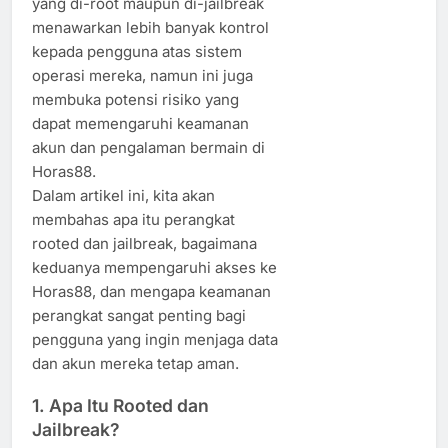
yang di-root maupun di-jailbreak
menawarkan lebih banyak kontrol
kepada pengguna atas sistem
operasi mereka, namun ini juga
membuka potensi risiko yang
dapat memengaruhi keamanan
akun dan pengalaman bermain di
Horas88.
Dalam artikel ini, kita akan
membahas apa itu perangkat
rooted dan jailbreak, bagaimana
keduanya mempengaruhi akses ke
Horas88, dan mengapa keamanan
perangkat sangat penting bagi
pengguna yang ingin menjaga data
dan akun mereka tetap aman.
1. Apa Itu Rooted dan
Jailbreak?