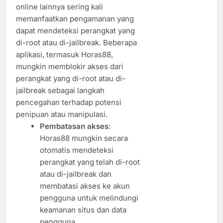
online lainnya sering kali
memanfaatkan pengamanan yang
dapat mendeteksi perangkat yang
di-root atau di-jailbreak. Beberapa
aplikasi, termasuk Horas88,
mungkin memblokir akses dari
perangkat yang di-root atau di-
jailbreak sebagai langkah
pencegahan terhadap potensi
penipuan atau manipulasi.
Pembatasan akses
:
Horas88 mungkin secara
otomatis mendeteksi
perangkat yang telah di-root
atau di-jailbreak dan
membatasi akses ke akun
pengguna untuk melindungi
keamanan situs dan data
pengguna.