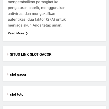
mengembalikan perangkat ke
pengaturan pabrik, menggunakan
antivirus, dan mengaktifkan
autentikasi dua faktor (2FA) untuk
menjaga akun Anda tetap aman.
Read More
SITUS LINK SLOT GACOR
slot gacor
slot toto