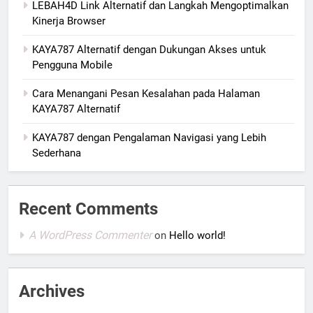
LEBAH4D Link Alternatif dan Langkah Mengoptimalkan
Kinerja Browser
KAYA787 Alternatif dengan Dukungan Akses untuk
Pengguna Mobile
Cara Menangani Pesan Kesalahan pada Halaman
KAYA787 Alternatif
KAYA787 dengan Pengalaman Navigasi yang Lebih
Sederhana
Recent Comments
A WordPress Commenter
on
Hello world!
Archives