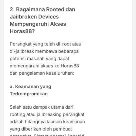
2. Bagaimana Rooted dan
Jailbroken Devices
Mempengaruhi Akses
Horas88?
Perangkat yang telah di-root atau
di-jailbreak membawa beberapa
potensi masalah yang dapat
memengaruhi akses ke Horas88
dan pengalaman keseluruhan:
a.
Keamanan yang
Terkompromikan
Salah satu dampak utama dari
rooting atau jailbreaking perangkat
adalah hilangnya lapisan keamanan
yang diberikan oleh pembuat