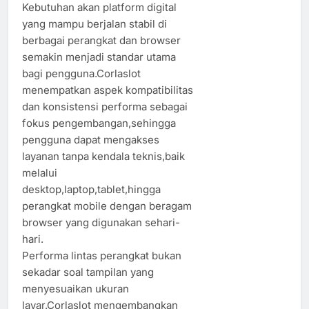
Kebutuhan akan platform digital
yang mampu berjalan stabil di
berbagai perangkat dan browser
semakin menjadi standar utama
bagi pengguna.Corlaslot
menempatkan aspek kompatibilitas
dan konsistensi performa sebagai
fokus pengembangan,sehingga
pengguna dapat mengakses
layanan tanpa kendala teknis,baik
melalui
desktop,laptop,tablet,hingga
perangkat mobile dengan beragam
browser yang digunakan sehari-
hari.
Performa lintas perangkat bukan
sekadar soal tampilan yang
menyesuaikan ukuran
layar.Corlaslot mengembangkan