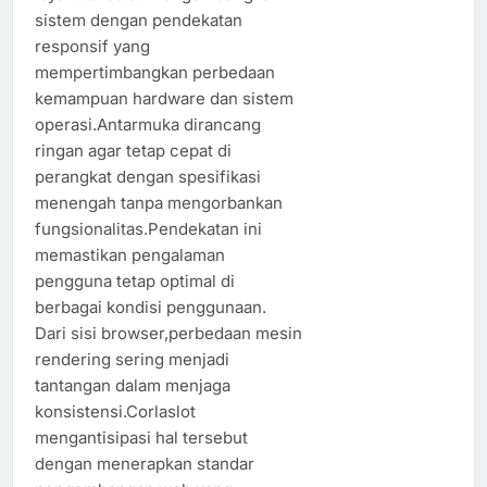
sistem dengan pendekatan
responsif yang
mempertimbangkan perbedaan
kemampuan hardware dan sistem
operasi.Antarmuka dirancang
ringan agar tetap cepat di
perangkat dengan spesifikasi
menengah tanpa mengorbankan
fungsionalitas.Pendekatan ini
memastikan pengalaman
pengguna tetap optimal di
berbagai kondisi penggunaan.
Dari sisi browser,perbedaan mesin
rendering sering menjadi
tantangan dalam menjaga
konsistensi.Corlaslot
mengantisipasi hal tersebut
dengan menerapkan standar