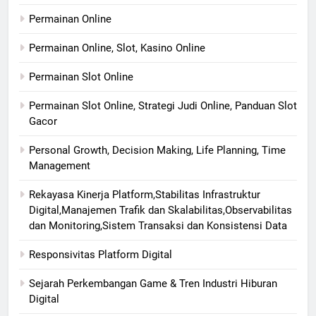
Permainan Online
Permainan Online, Slot, Kasino Online
Permainan Slot Online
Permainan Slot Online, Strategi Judi Online, Panduan Slot
Gacor
Personal Growth, Decision Making, Life Planning, Time
Management
Rekayasa Kinerja Platform,Stabilitas Infrastruktur
Digital,Manajemen Trafik dan Skalabilitas,Observabilitas
dan Monitoring,Sistem Transaksi dan Konsistensi Data
Responsivitas Platform Digital
Sejarah Perkembangan Game & Tren Industri Hiburan
Digital