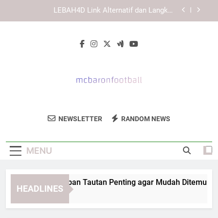
Skip
KAYA787 Alternatif dengan Dukungan Akses
to
untuk Pengguna Mobile
content
Cara Menangani Pesan Kesalahan pada Halaman
KAYA787 Alternatif
Panduan Menyimpan Tautan Penting agar Mudah
Ditemukan dan Tetap Aman
LEBAH4D Link Alternatif dan Langkah
Mengoptimalkan Kinerja Browser
KAYA787 Alternatif dengan Dukungan Akses
untuk Pengguna Mobile
MC Baron
Ikuti Berita Dan Ulasan Terbaru Seputar
Cara Menangani Pesan Kesalahan pada Halaman
NEWSLETTER
RANDOM NEWS
Football
KAYA787 Alternatif
Dunia Sepak Bola Di MC Baron Football.
MENU
anduan Menyimpan Tautan Penting agar Mudah Ditemukan da
HEADLINES
Weeks Ago