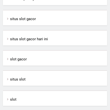
situs slot gacor
situs slot gacor hari ini
slot gacor
situs slot
slot