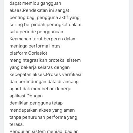
dapat memicu gangguan
akses.Pendekatan ini sangat
penting bagi pengguna aktif yang
sering berpindah perangkat dalam
satu periode penggunaan.
Keamanan turut berperan dalam
menjaga performa lintas
platform.Corlaslot
mengintegrasikan proteksi sistem
yang bekerja selaras dengan
kecepatan akses.Proses verifikasi
dan perlindungan data dirancang
agar tidak membebani kinerja
aplikasi.Dengan
demikian,pengguna tetap
mendapatkan akses yang aman
tanpa penurunan performa yang
terasa.
Pengujian sistem menjadi bagian