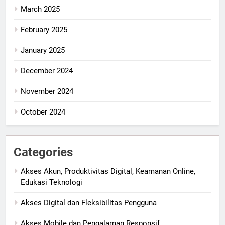
March 2025
February 2025
January 2025
December 2024
November 2024
October 2024
Categories
Akses Akun, Produktivitas Digital, Keamanan Online,
Edukasi Teknologi
Akses Digital dan Fleksibilitas Pengguna
Akses Mobile dan Pengalaman Responsif