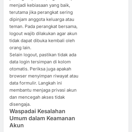
menjadi kebiasaan yang baik,
terutama jika perangkat sering
dipinjam anggota keluarga atau
teman. Pada perangkat bersama,
logout wajib dilakukan agar akun
tidak dapat dibuka kembali oleh
orang lain.
Selain logout, pastikan tidak ada
data login tersimpan di kolom
otomatis. Periksa juga apakah
browser menyimpan riwayat atau
data formulir. Langkah ini
membantu menjaga privasi akun
dan mencegah akses tidak
disengaja.
Waspadai Kesalahan
Umum dalam Keamanan
Akun