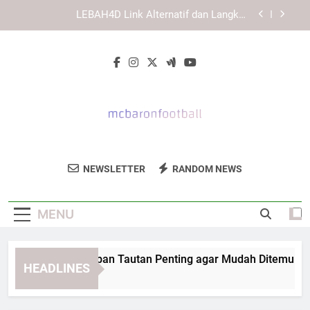
Skip
KAYA787 Alternatif dengan Dukungan Akses
to
untuk Pengguna Mobile
content
Cara Menangani Pesan Kesalahan pada Halaman
KAYA787 Alternatif
Panduan Menyimpan Tautan Penting agar Mudah
Ditemukan dan Tetap Aman
LEBAH4D Link Alternatif dan Langkah
Mengoptimalkan Kinerja Browser
KAYA787 Alternatif dengan Dukungan Akses
untuk Pengguna Mobile
MC Baron
Ikuti Berita Dan Ulasan Terbaru Seputar
Cara Menangani Pesan Kesalahan pada Halaman
NEWSLETTER
RANDOM NEWS
Football
KAYA787 Alternatif
Dunia Sepak Bola Di MC Baron Football.
MENU
nduan Menyimpan Tautan Penting agar Mudah Ditemukan da
HEADLINES
Weeks Ago