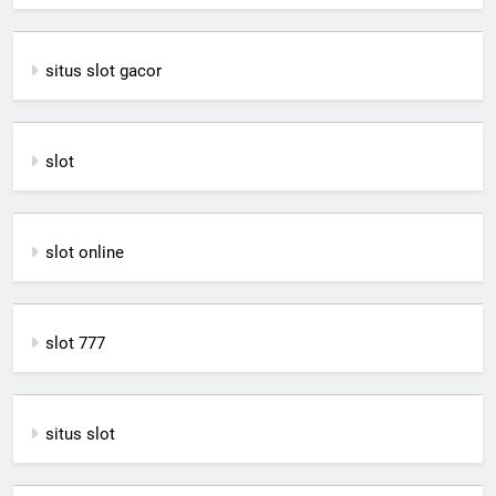
situs slot gacor
slot
slot online
slot 777
situs slot