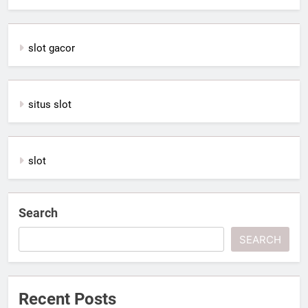
slot gacor
situs slot
slot
Search
SEARCH
Recent Posts