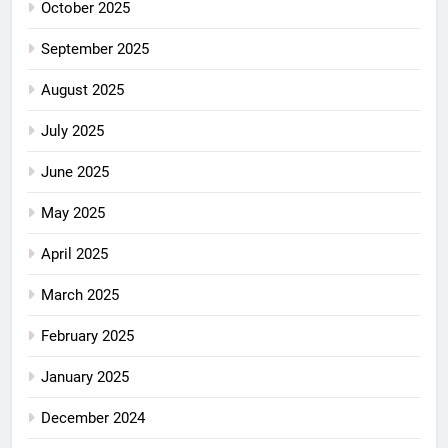
October 2025
September 2025
August 2025
July 2025
June 2025
May 2025
April 2025
March 2025
February 2025
January 2025
December 2024