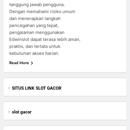
tanggung jawab pengguna.
Dengan memahami risiko umum
dan menerapkan langkah
pencegahan yang tepat,
pengalaman menggunakan
Edwinslot dapat terasa lebih aman,
praktis, dan tertata untuk
kebutuhan akses harian.
Read More
SITUS LINK SLOT GACOR
slot gacor