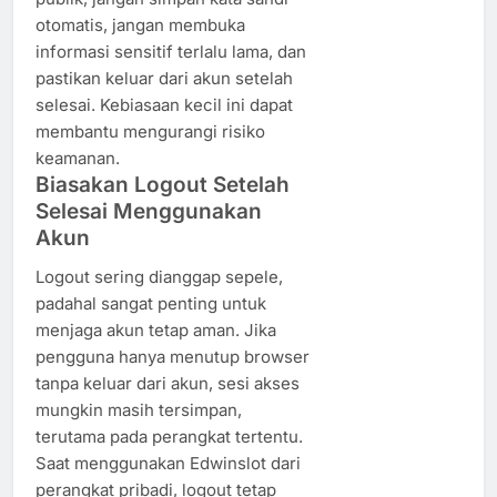
otomatis, jangan membuka
informasi sensitif terlalu lama, dan
pastikan keluar dari akun setelah
selesai. Kebiasaan kecil ini dapat
membantu mengurangi risiko
keamanan.
Biasakan Logout Setelah
Selesai Menggunakan
Akun
Logout sering dianggap sepele,
padahal sangat penting untuk
menjaga akun tetap aman. Jika
pengguna hanya menutup browser
tanpa keluar dari akun, sesi akses
mungkin masih tersimpan,
terutama pada perangkat tertentu.
Saat menggunakan Edwinslot dari
perangkat pribadi, logout tetap