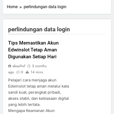
Home
perlindungan data login
perlindungan data login
Tips Memastikan Akun
Edwinslot Tetap Aman
Digunakan Setiap Hari
abaa9ef
2 months
ago
0
14 mins
Pelajari cara menjaga akun
Edwinslot tetap aman melalui kata
sandi kuat, perangkat pribadi,
akses stabil, dan kebiasaan digital
yang lebih tertata.
Mengapa Keamanan Akun