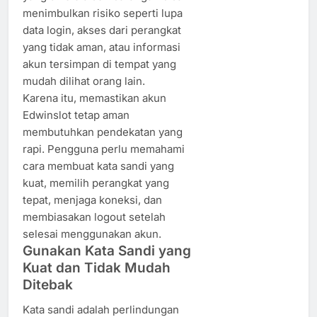
menimbulkan risiko seperti lupa
data login, akses dari perangkat
yang tidak aman, atau informasi
akun tersimpan di tempat yang
mudah dilihat orang lain.
Karena itu, memastikan akun
Edwinslot tetap aman
membutuhkan pendekatan yang
rapi. Pengguna perlu memahami
cara membuat kata sandi yang
kuat, memilih perangkat yang
tepat, menjaga koneksi, dan
membiasakan logout setelah
selesai menggunakan akun.
Gunakan Kata Sandi yang
Kuat dan Tidak Mudah
Ditebak
Kata sandi adalah perlindungan