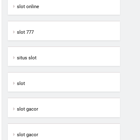
slot online
slot 777
situs slot
slot
slot gacor
slot gacor