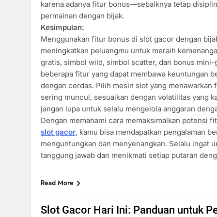
karena adanya fitur bonus—sebaiknya tetap disiplin
permainan dengan bijak.
Kesimpulan:
Menggunakan fitur bonus di slot gacor dengan bij
meningkatkan peluangmu untuk meraih kemenangan
gratis, simbol wild, simbol scatter, dan bonus mini
beberapa fitur yang dapat membawa keuntungan be
dengan cerdas. Pilih mesin slot yang menawarkan f
sering muncul, sesuaikan dengan volatilitas yang k
jangan lupa untuk selalu mengelola anggaran denga
Dengan memahami cara memaksimalkan potensi fit
slot gacor
, kamu bisa mendapatkan pengalaman ber
menguntungkan dan menyenangkan. Selalu ingat u
tanggung jawab dan menikmati setiap putaran deng
Read More
Slot Gacor Hari Ini: Panduan untuk 