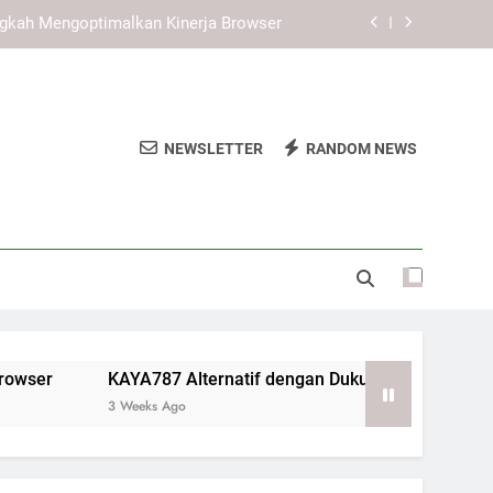
ngkah Mengoptimalkan Kinerja Browser
ukungan Akses untuk Pengguna Mobile
han pada Halaman KAYA787 Alternatif
NEWSLETTER
RANDOM NEWS
agar Mudah Ditemukan dan Tetap Aman
ngkah Mengoptimalkan Kinerja Browser
otball.
ukungan Akses untuk Pengguna Mobile
han pada Halaman KAYA787 Alternatif
KAYA787 Alternatif dengan Dukungan Akses untuk Pengguna
3 Weeks Ago