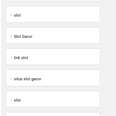
slot
Slot Gacor
link slot
situs slot gacor
slot