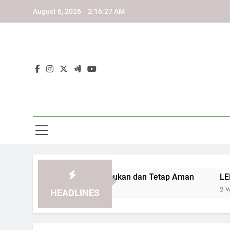
Skip
August 6, 2026
2:16:28 AM
to
content
MC 
Ikuti Beri
agar Mudah Ditemukan dan Tetap Aman
LEBAH4D Link A
2 Weeks Ago
HEADLINES