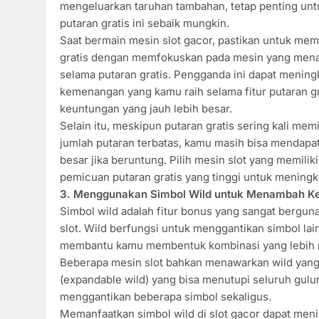
mengeluarkan taruhan tambahan, tetap penting un
putaran gratis ini sebaik mungkin.
Saat bermain mesin slot gacor, pastikan untuk me
gratis dengan memfokuskan pada mesin yang men
selama putaran gratis. Pengganda ini dapat mening
kemenangan yang kamu raih selama fitur putaran g
keuntungan yang jauh lebih besar.
Selain itu, meskipun putaran gratis sering kali memi
jumlah putaran terbatas, kamu masih bisa mendap
besar jika beruntung. Pilih mesin slot yang memiliki
pemicuan putaran gratis yang tinggi untuk mening
3. Menggunakan Simbol Wild untuk Menambah 
Simbol wild adalah fitur bonus yang sangat bergu
slot. Wild berfungsi untuk menggantikan simbol lai
membantu kamu membentuk kombinasi yang lebih
Beberapa mesin slot bahkan menawarkan wild yang
(expandable wild) yang bisa menutupi seluruh gulu
menggantikan beberapa simbol sekaligus.
Memanfaatkan simbol wild di slot gacor dapat me