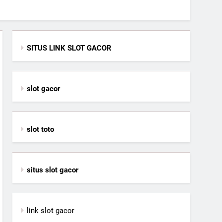
SITUS LINK SLOT GACOR
slot gacor
slot toto
situs slot gacor
link slot gacor