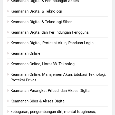
Keamanan Digital & Perlindungan Akses
Keamanan Digital & Teknologi
Keamanan Digital & Teknologi Siber
Keamanan Digital dan Perlindungan Pengguna
Keamanan Digital, Proteksi Akun, Panduan Login
Keamanan Online
Keamanan Online, Horas88, Teknologi
Keamanan Online, Manajemen Akun, Edukasi Teknologi,
Proteksi Privasi
Keamanan Perangkat Pribadi dan Akses Digital
Keamanan Siber & Akses Digital
kebugaran, pengembangan diri, mental toughness,