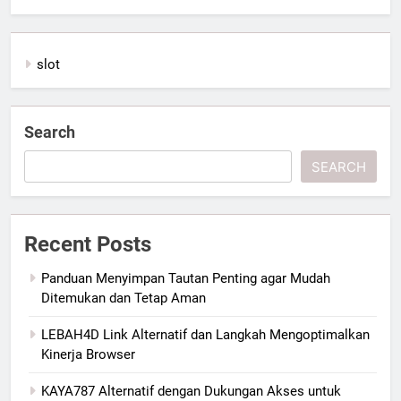
slot
Search
SEARCH
Recent Posts
Panduan Menyimpan Tautan Penting agar Mudah
Ditemukan dan Tetap Aman
LEBAH4D Link Alternatif dan Langkah Mengoptimalkan
Kinerja Browser
KAYA787 Alternatif dengan Dukungan Akses untuk