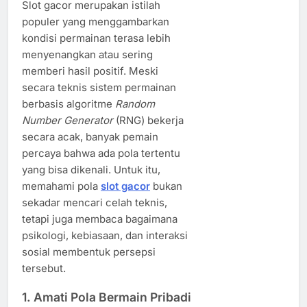
Slot gacor merupakan istilah
populer yang menggambarkan
kondisi permainan terasa lebih
menyenangkan atau sering
memberi hasil positif. Meski
secara teknis sistem permainan
berbasis algoritme
Random
Number Generator
(RNG) bekerja
secara acak, banyak pemain
percaya bahwa ada pola tertentu
yang bisa dikenali. Untuk itu,
memahami pola
slot gacor
bukan
sekadar mencari celah teknis,
tetapi juga membaca bagaimana
psikologi, kebiasaan, dan interaksi
sosial membentuk persepsi
tersebut.
1. Amati Pola Bermain Pribadi