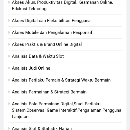
Akses Akun, Produktivitas Digital, Keamanan Online,
Edukasi Teknologi
Akses Digital dan Fleksibilitas Pengguna
Akses Mobile dan Pengalaman Responsif
Akses Praktis & Brand Online Digital
Analisis Data & Waktu Slot
Analisis Judi Online
Analisis Perilaku Pemain & Strategi Waktu Bermain
Analisis Permainan & Strategi Bermain
Analisis Pola Permainan Digital,Studi Perilaku
Sistem,Observasi Game Interaktif,Pengalaman Pengguna
Lanjutan
Analisis Slot & Statistik Harian