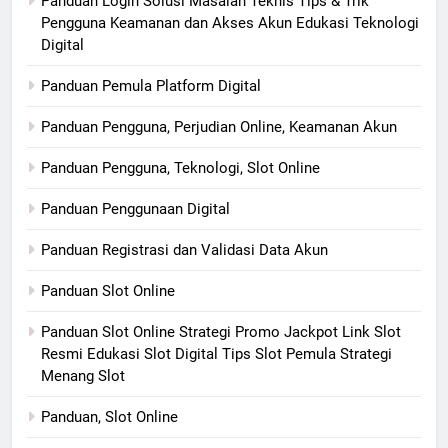
Panduan Login Solusi Masalah Teknis Tips & Trik
Pengguna Keamanan dan Akses Akun Edukasi Teknologi
Digital
Panduan Pemula Platform Digital
Panduan Pengguna, Perjudian Online, Keamanan Akun
Panduan Pengguna, Teknologi, Slot Online
Panduan Penggunaan Digital
Panduan Registrasi dan Validasi Data Akun
Panduan Slot Online
Panduan Slot Online Strategi Promo Jackpot Link Slot
Resmi Edukasi Slot Digital Tips Slot Pemula Strategi
Menang Slot
Panduan, Slot Online