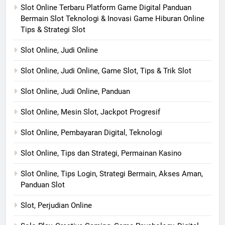
Slot Online Terbaru Platform Game Digital Panduan
Bermain Slot Teknologi & Inovasi Game Hiburan Online
Tips & Strategi Slot
Slot Online, Judi Online
Slot Online, Judi Online, Game Slot, Tips & Trik Slot
Slot Online, Judi Online, Panduan
Slot Online, Mesin Slot, Jackpot Progresif
Slot Online, Pembayaran Digital, Teknologi
Slot Online, Tips dan Strategi, Permainan Kasino
Slot Online, Tips Login, Strategi Bermain, Akses Aman,
Panduan Slot
Slot, Perjudian Online