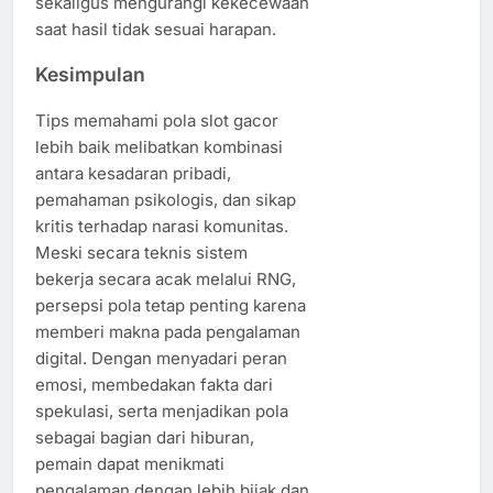
sekaligus mengurangi kekecewaan
saat hasil tidak sesuai harapan.
Kesimpulan
Tips memahami pola slot gacor
lebih baik melibatkan kombinasi
antara kesadaran pribadi,
pemahaman psikologis, dan sikap
kritis terhadap narasi komunitas.
Meski secara teknis sistem
bekerja secara acak melalui RNG,
persepsi pola tetap penting karena
memberi makna pada pengalaman
digital. Dengan menyadari peran
emosi, membedakan fakta dari
spekulasi, serta menjadikan pola
sebagai bagian dari hiburan,
pemain dapat menikmati
pengalaman dengan lebih bijak dan