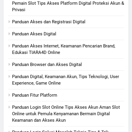
Pemain Slot Tips Akses Platform Digital Proteksi Akun &
Privasi
Panduan Akses dan Registrasi Digital
Panduan Akses Digital
Panduan Akses Internet, Keamanan Pencarian Brand,
Edukasi TIARA4D Online
Panduan Browser dan Akses Digital
Panduan Digital, Keamanan Akun, Tips Teknologi, User
Experience, Game Online
Panduan Fitur Platform
Panduan Login Slot Online Tips Akses Akun Aman Slot
Online untuk Pemula Kenyamanan Bermain Digital
Keamanan dan Akses Akun