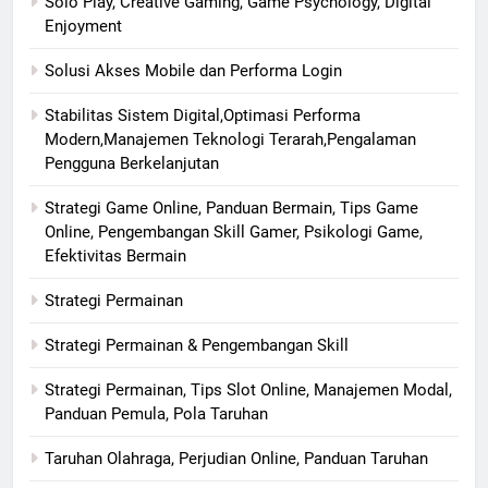
Solo Play, Creative Gaming, Game Psychology, Digital
Enjoyment
Solusi Akses Mobile dan Performa Login
Stabilitas Sistem Digital,Optimasi Performa
Modern,Manajemen Teknologi Terarah,Pengalaman
Pengguna Berkelanjutan
Strategi Game Online, Panduan Bermain, Tips Game
Online, Pengembangan Skill Gamer, Psikologi Game,
Efektivitas Bermain
Strategi Permainan
Strategi Permainan & Pengembangan Skill
Strategi Permainan, Tips Slot Online, Manajemen Modal,
Panduan Pemula, Pola Taruhan
Taruhan Olahraga, Perjudian Online, Panduan Taruhan