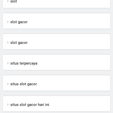
slot
slot gacor
slot gacor
situs terpercaya
situs slot gacor
situs slot gacor hari ini