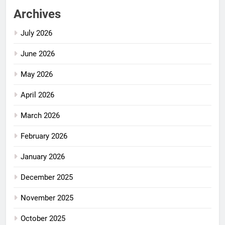
Archives
July 2026
June 2026
May 2026
April 2026
March 2026
February 2026
January 2026
December 2025
November 2025
October 2025