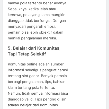
bahwa pola tertentu benar adanya.
Sebaliknya, ketika lelah atau
kecewa, pola yang sama mungkin
dianggap tidak berfungsi. Dengan
menyadari pengaruh emosi,
pemain bisa lebih objektif dalam
menilai pengalaman mereka.
5. Belajar dari Komunitas,
Tapi Tetap Selektif
Komunitas online adalah sumber
informasi sekaligus penguat narasi
tentang slot gacor. Banyak pemain
berbagi pengalaman, tips, bahkan
klaim tentang pola tertentu.
Namun, tidak semua informasi bisa
dianggap valid. Tips penting di sini
adalah belajar dari komunitas