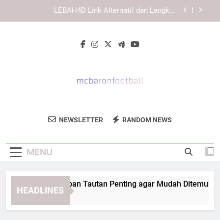
Skip
KAYA787 Alternatif dengan Dukungan Akses
to
untuk Pengguna Mobile
content
Cara Menangani Pesan Kesalahan pada Halaman
KAYA787 Alternatif
Panduan Menyimpan Tautan Penting agar Mudah
Ditemukan dan Tetap Aman
LEBAH4D Link Alternatif dan Langkah
Mengoptimalkan Kinerja Browser
KAYA787 Alternatif dengan Dukungan Akses
untuk Pengguna Mobile
MC Baron
Ikuti Berita Dan Ulasan Terbaru Seputar
Cara Menangani Pesan Kesalahan pada Halaman
NEWSLETTER
RANDOM NEWS
Football
KAYA787 Alternatif
Dunia Sepak Bola Di MC Baron Football.
MENU
nduan Menyimpan Tautan Penting agar Mudah Ditemukan da
HEADLINES
Weeks Ago