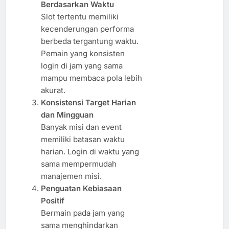
Berdasarkan Waktu
Slot tertentu memiliki
kecenderungan performa
berbeda tergantung waktu.
Pemain yang konsisten
login di jam yang sama
mampu membaca pola lebih
akurat.
Konsistensi Target Harian
dan Mingguan
Banyak misi dan event
memiliki batasan waktu
harian. Login di waktu yang
sama mempermudah
manajemen misi.
Penguatan Kebiasaan
Positif
Bermain pada jam yang
sama menghindarkan