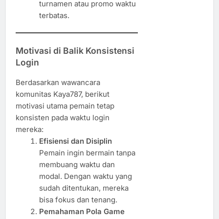
turnamen atau promo waktu
terbatas.
Motivasi di Balik Konsistensi
Login
Berdasarkan wawancara
komunitas Kaya787, berikut
motivasi utama pemain tetap
konsisten pada waktu login
mereka:
Efisiensi dan Disiplin
Pemain ingin bermain tanpa
membuang waktu dan
modal. Dengan waktu yang
sudah ditentukan, mereka
bisa fokus dan tenang.
Pemahaman Pola Game