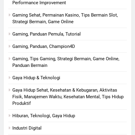
Performance Improvement
Gaming Sehat, Permainan Kasino, Tips Bermain Slot,
Strategi Bermain, Game Online
Gaming, Panduan Pemula, Tutorial
Gaming, Panduan, Champion4D
Gaming, Tips Gaming, Strategi Bermain, Game Online,
Panduan Bermain
Gaya Hidup & Teknologi
Gaya Hidup Sehat, Kesehatan & Kebugaran, Aktivitas
Fisik, Manajemen Waktu, Kesehatan Mental, Tips Hidup
Produktif
Hiburan, Teknologi, Gaya Hidup
Industri Digital