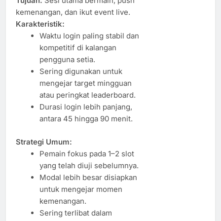
Tujuan:
Sesi utama bermain, push
kemenangan, dan ikut event live.
Karakteristik:
Waktu login paling stabil dan
kompetitif di kalangan
pengguna setia.
Sering digunakan untuk
mengejar target mingguan
atau peringkat leaderboard.
Durasi login lebih panjang,
antara 45 hingga 90 menit.
Strategi Umum:
Pemain fokus pada 1–2 slot
yang telah diuji sebelumnya.
Modal lebih besar disiapkan
untuk mengejar momen
kemenangan.
Sering terlibat dalam