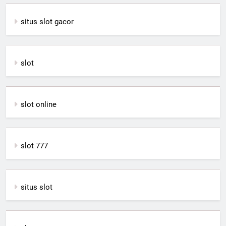
situs slot gacor
slot
slot online
slot 777
situs slot