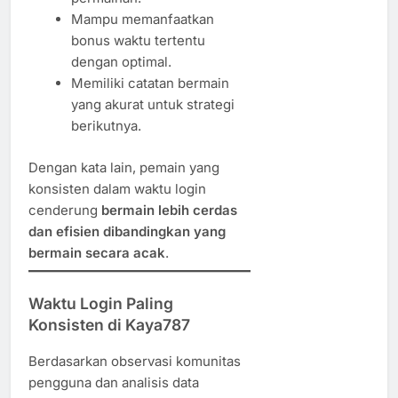
Mampu memanfaatkan
bonus waktu tertentu
dengan optimal.
Memiliki catatan bermain
yang akurat untuk strategi
berikutnya.
Dengan kata lain, pemain yang
konsisten dalam waktu login
cenderung
bermain lebih cerdas
dan efisien dibandingkan yang
bermain secara acak
.
Waktu Login Paling
Konsisten di Kaya787
Berdasarkan observasi komunitas
pengguna dan analisis data