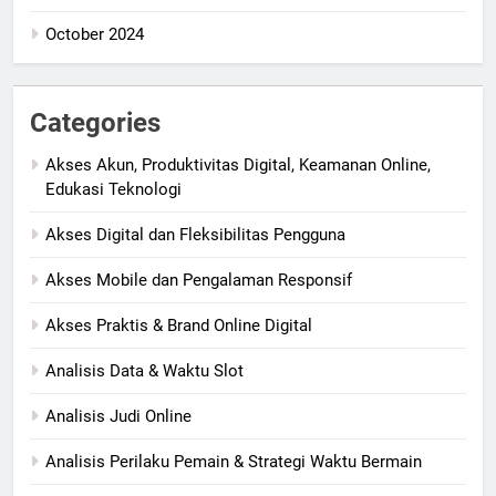
October 2024
Categories
Akses Akun, Produktivitas Digital, Keamanan Online,
Edukasi Teknologi
Akses Digital dan Fleksibilitas Pengguna
Akses Mobile dan Pengalaman Responsif
Akses Praktis & Brand Online Digital
Analisis Data & Waktu Slot
Analisis Judi Online
Analisis Perilaku Pemain & Strategi Waktu Bermain