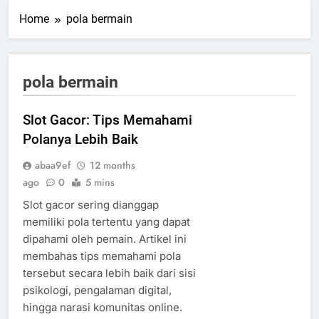
Home
pola bermain
pola bermain
Slot Gacor: Tips Memahami
Polanya Lebih Baik
abaa9ef
12 months
ago
0
5 mins
Slot gacor sering dianggap
memiliki pola tertentu yang dapat
dipahami oleh pemain. Artikel ini
membahas tips memahami pola
tersebut secara lebih baik dari sisi
psikologi, pengalaman digital,
hingga narasi komunitas online.