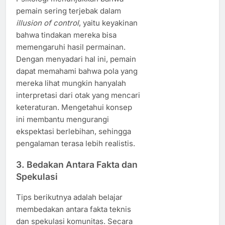
pemain sering terjebak dalam
illusion of control
, yaitu keyakinan
bahwa tindakan mereka bisa
memengaruhi hasil permainan.
Dengan menyadari hal ini, pemain
dapat memahami bahwa pola yang
mereka lihat mungkin hanyalah
interpretasi dari otak yang mencari
keteraturan. Mengetahui konsep
ini membantu mengurangi
ekspektasi berlebihan, sehingga
pengalaman terasa lebih realistis.
3. Bedakan Antara Fakta dan
Spekulasi
Tips berikutnya adalah belajar
membedakan antara fakta teknis
dan spekulasi komunitas. Secara