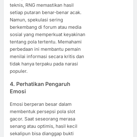
teknis, RNG memastikan hasil
setiap putaran benar-benar acak.
Namun, spekulasi sering
berkembang di forum atau media
sosial yang memperkuat keyakinan
tentang pola tertentu. Memahami
perbedaan ini membantu pemain
menilai informasi secara kritis dan
tidak hanya terpaku pada narasi
populer.
4. Perhatikan Pengaruh
Emosi
Emosi berperan besar dalam
membentuk persepsi pola slot
gacor. Saat seseorang merasa
senang atau optimis, hasil kecil
sekalipun bisa dianggap bukti