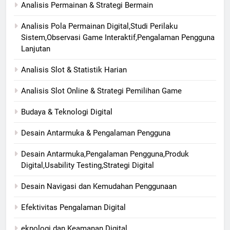
Analisis Permainan & Strategi Bermain
Analisis Pola Permainan Digital,Studi Perilaku
Sistem,Observasi Game Interaktif,Pengalaman Pengguna
Lanjutan
Analisis Slot & Statistik Harian
Analisis Slot Online & Strategi Pemilihan Game
Budaya & Teknologi Digital
Desain Antarmuka & Pengalaman Pengguna
Desain Antarmuka,Pengalaman Pengguna,Produk
Digital,Usability Testing,Strategi Digital
Desain Navigasi dan Kemudahan Penggunaan
Efektivitas Pengalaman Digital
eknologi dan Keamanan Digital