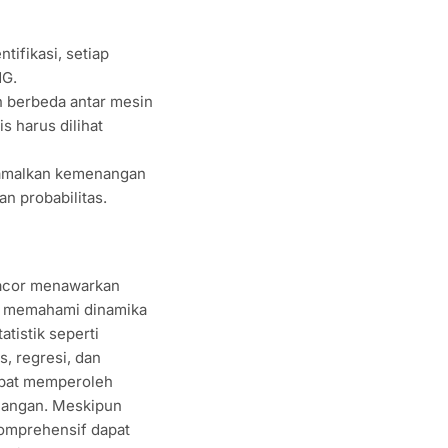
tifikasi, setiap
NG.
 berbeda antar mesin
s harus dilihat
eramalkan kemenangan
n probabilitas.
gacor menawarkan
am memahami dinamika
tistik seperti
es, regresi, dan
apat memperoleh
nangan. Meskipun
 komprehensif dapat