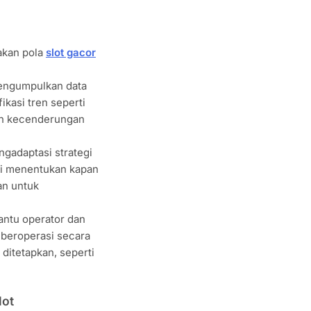
akan pola
slot gacor
ngumpulkan data
ikasi tren seperti
dan kecenderungan
gadaptasi strategi
rti menentukan kapan
an untuk
antu operator dan
beroperasi secara
ditetapkan, seperti
lot