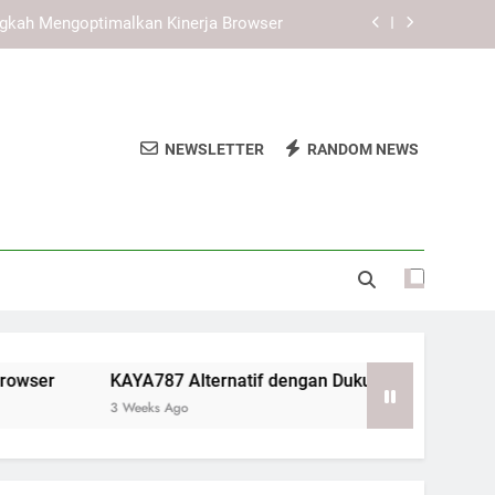
ngkah Mengoptimalkan Kinerja Browser
ukungan Akses untuk Pengguna Mobile
han pada Halaman KAYA787 Alternatif
NEWSLETTER
RANDOM NEWS
agar Mudah Ditemukan dan Tetap Aman
ngkah Mengoptimalkan Kinerja Browser
otball.
ukungan Akses untuk Pengguna Mobile
han pada Halaman KAYA787 Alternatif
KAYA787 Alternatif dengan Dukungan Akses untuk Penggun
3 Weeks Ago