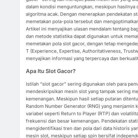
dalam kondisi menguntungkan, meskipun hasilnya d
algoritma acak. Dengan menerapkan pendekatan stat
memetakan pola-pola tersebut dan mengoptimalkan 
Artikel ini menyajikan ulasan mendalam tentang bag
dan metode statistika dapat digunakan untuk mema
memetakan pola slot gacor, dengan tetap mengede
T (Experience, Expertise, Authoritativeness, Trust
menyajikan informasi yang terpercaya dan berkuali
Apa Itu Slot Gacor?
Istilah “slot gacor” sering digunakan oleh para pem
mendeskripsikan mesin slot yang tampak sering m
kemenangan. Meskipun hasil setiap putaran ditent
Random Number Generator (RNG) yang menjamin k
variabel seperti Return to Player (RTP) dan volatil
frekuensi dan besar kemenangan. Pendekatan stati
mengidentifikasi tren dan pola dari data historis ya
mesin slot, meskipun setiap spin bersifat independ