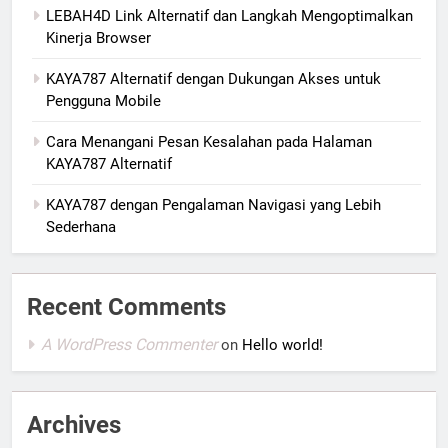
LEBAH4D Link Alternatif dan Langkah Mengoptimalkan
Kinerja Browser
KAYA787 Alternatif dengan Dukungan Akses untuk
Pengguna Mobile
Cara Menangani Pesan Kesalahan pada Halaman
KAYA787 Alternatif
KAYA787 dengan Pengalaman Navigasi yang Lebih
Sederhana
Recent Comments
A WordPress Commenter
on
Hello world!
Archives