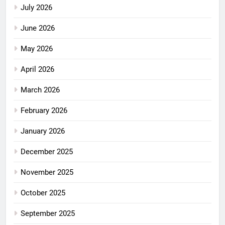
July 2026
June 2026
May 2026
April 2026
March 2026
February 2026
January 2026
December 2025
November 2025
October 2025
September 2025