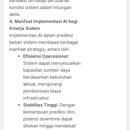
bereaksi terhadap perubahan
kondisi sistem dalam hitungan
detik.
4. Manfaat Implementasi AI bagi
Kinerja Sistem
Implementasi AI dalam prediksi
beban sistem membawa berbagai
manfaat strategis, antara lain:
Efisiensi Operasional:
Sistem dapat menyesuaikan
kapasitas sumber daya
berdasarkan kebutuhan
aktual, mengurangi
pemborosan biaya
infrastruktur.
Stabilitas Tinggi:
Dengan
kemampuan prediksi dini,
potensi downtime dapat
ditekan hingga mendekati