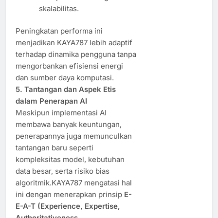
skalabilitas.
Peningkatan performa ini
menjadikan KAYA787 lebih adaptif
terhadap dinamika pengguna tanpa
mengorbankan efisiensi energi
dan sumber daya komputasi.
5. Tantangan dan Aspek Etis
dalam Penerapan AI
Meskipun implementasi AI
membawa banyak keuntungan,
penerapannya juga memunculkan
tantangan baru seperti
kompleksitas model, kebutuhan
data besar, serta risiko bias
algoritmik.KAYA787 mengatasi hal
ini dengan menerapkan prinsip
E-
E-A-T (Experience, Expertise,
Authoritativeness,