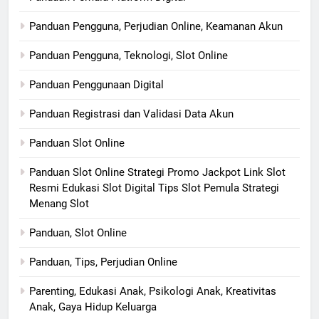
Panduan Pengguna, Perjudian Online, Keamanan Akun
Panduan Pengguna, Teknologi, Slot Online
Panduan Penggunaan Digital
Panduan Registrasi dan Validasi Data Akun
Panduan Slot Online
Panduan Slot Online Strategi Promo Jackpot Link Slot
Resmi Edukasi Slot Digital Tips Slot Pemula Strategi
Menang Slot
Panduan, Slot Online
Panduan, Tips, Perjudian Online
Parenting, Edukasi Anak, Psikologi Anak, Kreativitas
Anak, Gaya Hidup Keluarga