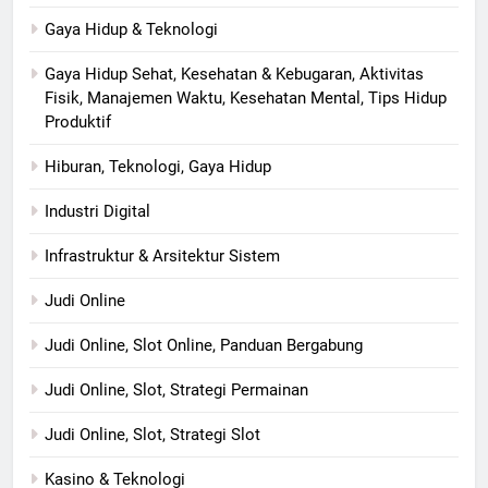
Gaya Hidup & Teknologi
Gaya Hidup Sehat, Kesehatan & Kebugaran, Aktivitas
Fisik, Manajemen Waktu, Kesehatan Mental, Tips Hidup
Produktif
Hiburan, Teknologi, Gaya Hidup
Industri Digital
Infrastruktur & Arsitektur Sistem
Judi Online
Judi Online, Slot Online, Panduan Bergabung
Judi Online, Slot, Strategi Permainan
Judi Online, Slot, Strategi Slot
Kasino & Teknologi