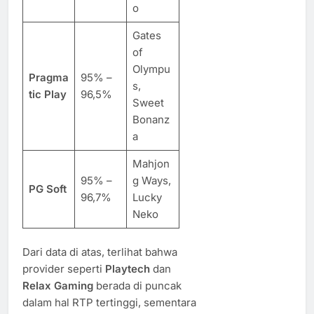
o
Gates
of
Olympu
Pragma
95% –
s,
tic Play
96,5%
Sweet
Bonanz
a
Mahjon
95% –
g Ways,
PG Soft
96,7%
Lucky
Neko
Dari data di atas, terlihat bahwa
provider seperti
Playtech
dan
Relax Gaming
berada di puncak
dalam hal RTP tertinggi, sementara