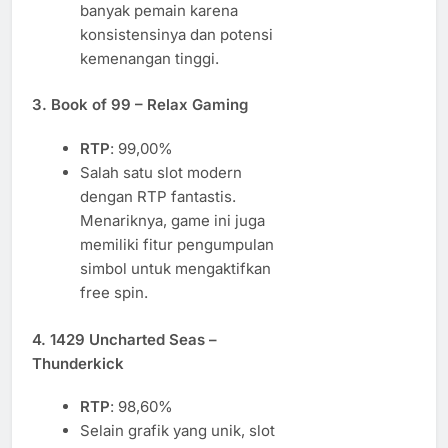
banyak pemain karena
konsistensinya dan potensi
kemenangan tinggi.
3. Book of 99 – Relax Gaming
RTP
: 99,00%
Salah satu slot modern
dengan RTP fantastis.
Menariknya, game ini juga
memiliki fitur pengumpulan
simbol untuk mengaktifkan
free spin.
4. 1429 Uncharted Seas –
Thunderkick
RTP
: 98,60%
Selain grafik yang unik, slot