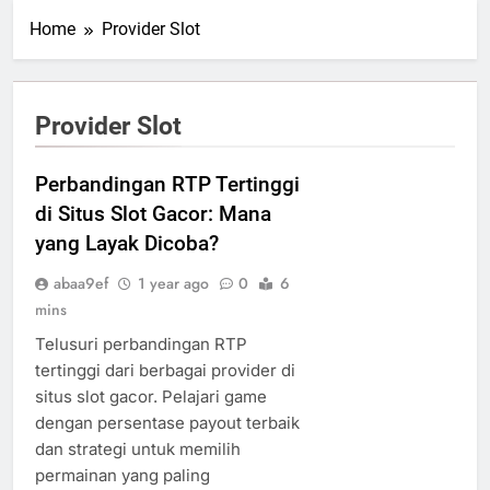
Home
Provider Slot
Provider Slot
Perbandingan RTP Tertinggi
di Situs Slot Gacor: Mana
yang Layak Dicoba?
abaa9ef
1 year ago
0
6
mins
Telusuri perbandingan RTP
tertinggi dari berbagai provider di
situs slot gacor. Pelajari game
dengan persentase payout terbaik
dan strategi untuk memilih
permainan yang paling