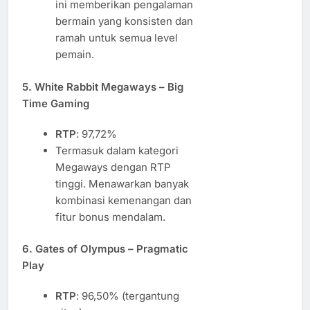
ini memberikan pengalaman
bermain yang konsisten dan
ramah untuk semua level
pemain.
5. White Rabbit Megaways – Big
Time Gaming
RTP
: 97,72%
Termasuk dalam kategori
Megaways dengan RTP
tinggi. Menawarkan banyak
kombinasi kemenangan dan
fitur bonus mendalam.
6. Gates of Olympus – Pragmatic
Play
RTP
: 96,50% (tergantung