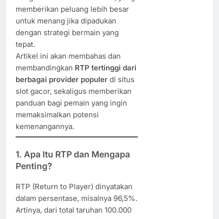
memberikan peluang lebih besar
untuk menang jika dipadukan
dengan strategi bermain yang
tepat.
Artikel ini akan membahas dan
membandingkan
RTP tertinggi dari
berbagai provider populer
di situs
slot gacor, sekaligus memberikan
panduan bagi pemain yang ingin
memaksimalkan potensi
kemenangannya.
1. Apa Itu RTP dan Mengapa
Penting?
RTP (Return to Player) dinyatakan
dalam persentase, misalnya 96,5%.
Artinya, dari total taruhan 100.000