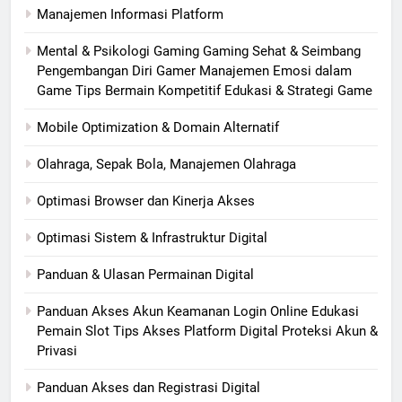
Manajemen Informasi Platform
Mental & Psikologi Gaming Gaming Sehat & Seimbang
Pengembangan Diri Gamer Manajemen Emosi dalam
Game Tips Bermain Kompetitif Edukasi & Strategi Game
Mobile Optimization & Domain Alternatif
Olahraga, Sepak Bola, Manajemen Olahraga
Optimasi Browser dan Kinerja Akses
Optimasi Sistem & Infrastruktur Digital
Panduan & Ulasan Permainan Digital
Panduan Akses Akun Keamanan Login Online Edukasi
Pemain Slot Tips Akses Platform Digital Proteksi Akun &
Privasi
Panduan Akses dan Registrasi Digital