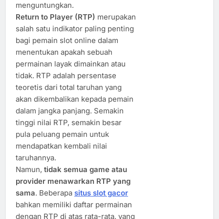
menguntungkan.
Return to Player (RTP)
merupakan
salah satu indikator paling penting
bagi pemain slot online dalam
menentukan apakah sebuah
permainan layak dimainkan atau
tidak. RTP adalah persentase
teoretis dari total taruhan yang
akan dikembalikan kepada pemain
dalam jangka panjang. Semakin
tinggi nilai RTP, semakin besar
pula peluang pemain untuk
mendapatkan kembali nilai
taruhannya.
Namun,
tidak semua game atau
provider menawarkan RTP yang
sama
. Beberapa
situs slot gacor
bahkan memiliki daftar permainan
dengan RTP di atas rata-rata, yang