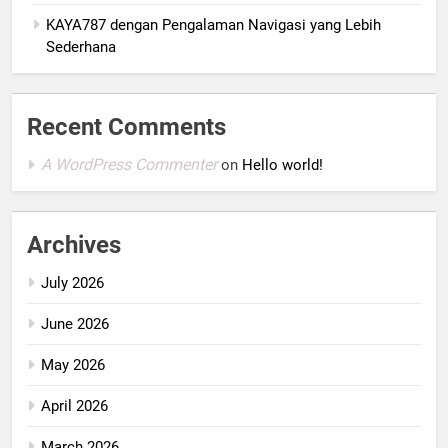
KAYA787 dengan Pengalaman Navigasi yang Lebih
Sederhana
Recent Comments
A WordPress Commenter
on
Hello world!
Archives
July 2026
June 2026
May 2026
April 2026
March 2026