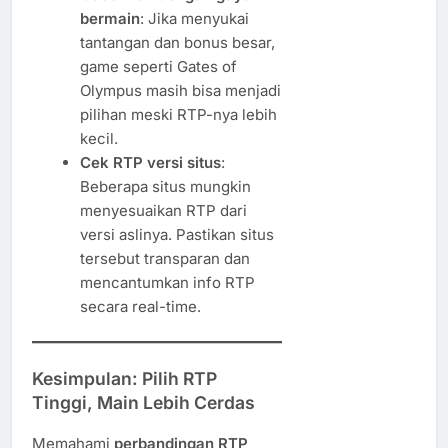
bermain
: Jika menyukai
tantangan dan bonus besar,
game seperti Gates of
Olympus masih bisa menjadi
pilihan meski RTP-nya lebih
kecil.
Cek RTP versi situs
:
Beberapa situs mungkin
menyesuaikan RTP dari
versi aslinya. Pastikan situs
tersebut transparan dan
mencantumkan info RTP
secara real-time.
Kesimpulan: Pilih RTP
Tinggi, Main Lebih Cerdas
Memahami
perbandingan RTP