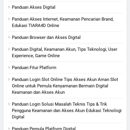
Panduan Akses Digital
Panduan Akses Internet, Keamanan Pencarian Brand,
Edukasi TIARA4D Online
Panduan Browser dan Akses Digital
Panduan Digital, Keamanan Akun, Tips Teknologi, User
Experience, Game Online
Panduan Fitur Platform
Panduan Login Slot Online Tips Akses Akun Aman Slot
Online untuk Pemula Kenyamanan Bermain Digital
Keamanan dan Akses Akun
Panduan Login Solusi Masalah Teknis Tips & Trik
Pengguna Keamanan dan Akses Akun Edukasi Teknologi
Digital
Panduan Pemula Platform Digital