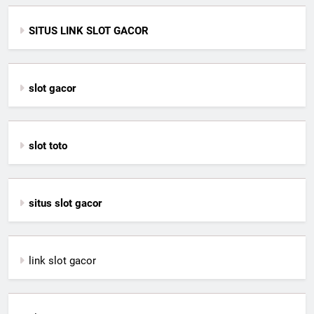
SITUS LINK SLOT GACOR
slot gacor
slot toto
situs slot gacor
link slot gacor