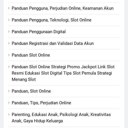
Panduan Pengguna, Perjudian Online, Keamanan Akun
Panduan Pengguna, Teknologi, Slot Online
Panduan Penggunaan Digital
Panduan Registrasi dan Validasi Data Akun
Panduan Slot Online
Panduan Slot Online Strategi Promo Jackpot Link Slot
Resmi Edukasi Slot Digital Tips Slot Pemula Strategi
Menang Slot
Panduan, Slot Online
Panduan, Tips, Perjudian Online
Parenting, Edukasi Anak, Psikologi Anak, Kreativitas
Anak, Gaya Hidup Keluarga