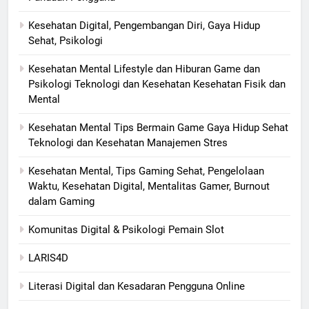
Kesehatan Digital, Pengembangan Diri, Gaya Hidup
Sehat, Psikologi
Kesehatan Mental Lifestyle dan Hiburan Game dan
Psikologi Teknologi dan Kesehatan Kesehatan Fisik dan
Mental
Kesehatan Mental Tips Bermain Game Gaya Hidup Sehat
Teknologi dan Kesehatan Manajemen Stres
Kesehatan Mental, Tips Gaming Sehat, Pengelolaan
Waktu, Kesehatan Digital, Mentalitas Gamer, Burnout
dalam Gaming
Komunitas Digital & Psikologi Pemain Slot
LARIS4D
Literasi Digital dan Kesadaran Pengguna Online