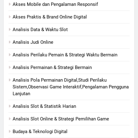
Akses Mobile dan Pengalaman Responsif
Akses Praktis & Brand Online Digital
Analisis Data & Waktu Slot
Analisis Judi Online
Analisis Perilaku Pemain & Strategi Waktu Bermain
Analisis Permainan & Strategi Bermain
Analisis Pola Permainan Digital,Studi Perilaku
Sistem,Observasi Game Interaktif,Pengalaman Pengguna
Lanjutan
Analisis Slot & Statistik Harian
Analisis Slot Online & Strategi Pemilihan Game
Budaya & Teknologi Digital