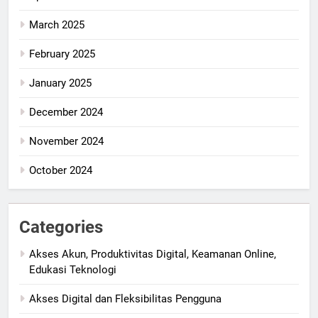
March 2025
February 2025
January 2025
December 2024
November 2024
October 2024
Categories
Akses Akun, Produktivitas Digital, Keamanan Online,
Edukasi Teknologi
Akses Digital dan Fleksibilitas Pengguna