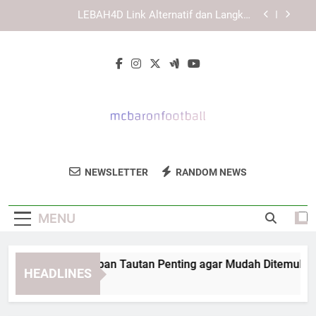
Skip
KAYA787 Alternatif dengan Dukungan Akses
to
untuk Pengguna Mobile
content
Cara Menangani Pesan Kesalahan pada Halaman
KAYA787 Alternatif
Panduan Menyimpan Tautan Penting agar Mudah
Ditemukan dan Tetap Aman
LEBAH4D Link Alternatif dan Langkah
Mengoptimalkan Kinerja Browser
KAYA787 Alternatif dengan Dukungan Akses
untuk Pengguna Mobile
MC Baron
Ikuti Berita Dan Ulasan Terbaru Seputar
Cara Menangani Pesan Kesalahan pada Halaman
NEWSLETTER
RANDOM NEWS
Football
KAYA787 Alternatif
Dunia Sepak Bola Di MC Baron Football.
MENU
nduan Menyimpan Tautan Penting agar Mudah Ditemukan da
HEADLINES
Weeks Ago