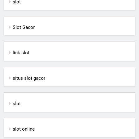
slot
Slot Gacor
link slot
situs slot gacor
slot
slot online