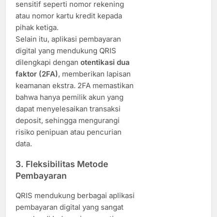
sensitif seperti nomor rekening
atau nomor kartu kredit kepada
pihak ketiga.
Selain itu, aplikasi pembayaran
digital yang mendukung QRIS
dilengkapi dengan
otentikasi dua
faktor (2FA)
, memberikan lapisan
keamanan ekstra. 2FA memastikan
bahwa hanya pemilik akun yang
dapat menyelesaikan transaksi
deposit, sehingga mengurangi
risiko penipuan atau pencurian
data.
3.
Fleksibilitas Metode
Pembayaran
QRIS mendukung berbagai aplikasi
pembayaran digital yang sangat