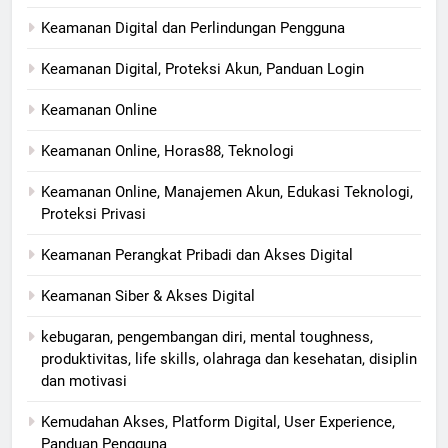
Keamanan Digital dan Perlindungan Pengguna
Keamanan Digital, Proteksi Akun, Panduan Login
Keamanan Online
Keamanan Online, Horas88, Teknologi
Keamanan Online, Manajemen Akun, Edukasi Teknologi,
Proteksi Privasi
Keamanan Perangkat Pribadi dan Akses Digital
Keamanan Siber & Akses Digital
kebugaran, pengembangan diri, mental toughness,
produktivitas, life skills, olahraga dan kesehatan, disiplin
dan motivasi
Kemudahan Akses, Platform Digital, User Experience,
Panduan Pengguna