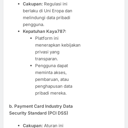
Cakupan:
Regulasi ini
berlaku di Uni Eropa dan
melindungi data pribadi
pengguna.
Kepatuhan Kaya787:
Platform ini
menerapkan kebijakan
privasi yang
transparan.
Pengguna dapat
meminta akses,
pembaruan, atau
penghapusan data
pribadi mereka.
b. Payment Card Industry Data
Security Standard (PCI DSS)
Cakupan:
Aturan ini