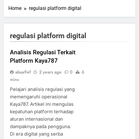
Home
regulasi platform digital
regulasi platform digital
Analisis Regulasi Terkait
Platform Kaya787
abaa9ef
2 years ago
0
6
mins
Pelajari analisis regulasi yang
memengaruhi operasional
Kaya787. Artikel ini mengulas
kepatuhan platform terhadap
aturan internasional dan
dampaknya pada pengguna.
Di era digital yang serba