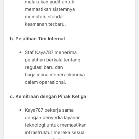
melakukan audit untuk
memastikan sistemnya
mematuhi standar
keamanan terbaru.
b. Pelatihan Tim Internal
Staf Kaya787 menerima
pelatihan berkala tentang
regulasi baru dan
bagaimana menerapkannya
dalam operasional.
c. Kemitraan dengan Pihak Ketiga
Kaya787 bekerja sama
dengan penyedia layanan
teknologi untuk memastikan
infrastruktur mereka sesuai