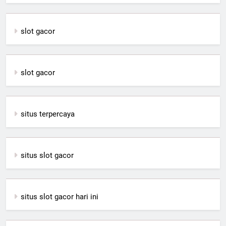
slot gacor
slot gacor
situs terpercaya
situs slot gacor
situs slot gacor hari ini