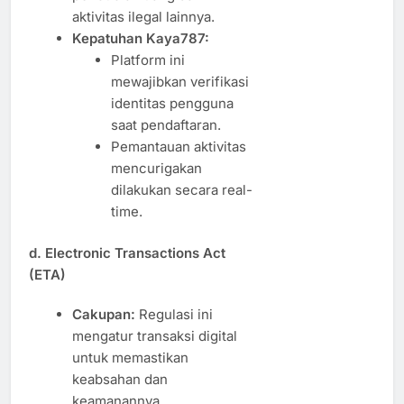
aktivitas ilegal lainnya.
Kepatuhan Kaya787:
Platform ini
mewajibkan verifikasi
identitas pengguna
saat pendaftaran.
Pemantauan aktivitas
mencurigakan
dilakukan secara real-
time.
d. Electronic Transactions Act
(ETA)
Cakupan:
Regulasi ini
mengatur transaksi digital
untuk memastikan
keabsahan dan
keamanannya.