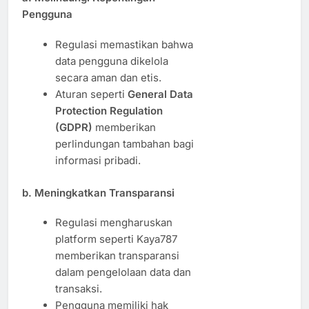
Pengguna
Regulasi memastikan bahwa
data pengguna dikelola
secara aman dan etis.
Aturan seperti
General Data
Protection Regulation
(GDPR)
memberikan
perlindungan tambahan bagi
informasi pribadi.
b. Meningkatkan Transparansi
Regulasi mengharuskan
platform seperti Kaya787
memberikan transparansi
dalam pengelolaan data dan
transaksi.
Pengguna memiliki hak