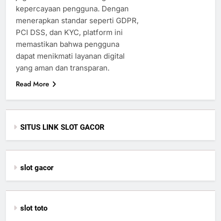
kepercayaan pengguna. Dengan
menerapkan standar seperti GDPR,
PCI DSS, dan KYC, platform ini
memastikan bahwa pengguna
dapat menikmati layanan digital
yang aman dan transparan.
Read More
SITUS LINK SLOT GACOR
slot gacor
slot toto