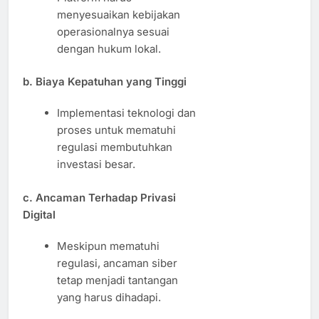
menyesuaikan kebijakan
operasionalnya sesuai
dengan hukum lokal.
b. Biaya Kepatuhan yang Tinggi
Implementasi teknologi dan
proses untuk mematuhi
regulasi membutuhkan
investasi besar.
c. Ancaman Terhadap Privasi
Digital
Meskipun mematuhi
regulasi, ancaman siber
tetap menjadi tantangan
yang harus dihadapi.