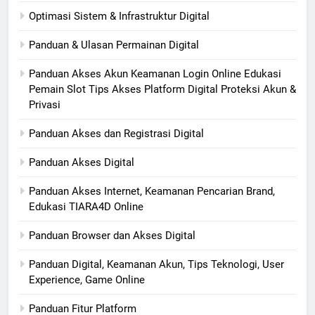
Optimasi Sistem & Infrastruktur Digital
Panduan & Ulasan Permainan Digital
Panduan Akses Akun Keamanan Login Online Edukasi
Pemain Slot Tips Akses Platform Digital Proteksi Akun &
Privasi
Panduan Akses dan Registrasi Digital
Panduan Akses Digital
Panduan Akses Internet, Keamanan Pencarian Brand,
Edukasi TIARA4D Online
Panduan Browser dan Akses Digital
Panduan Digital, Keamanan Akun, Tips Teknologi, User
Experience, Game Online
Panduan Fitur Platform