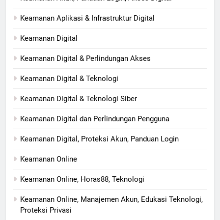
Keamanan Aplikasi & Infrastruktur Digital
Keamanan Digital
Keamanan Digital & Perlindungan Akses
Keamanan Digital & Teknologi
Keamanan Digital & Teknologi Siber
Keamanan Digital dan Perlindungan Pengguna
Keamanan Digital, Proteksi Akun, Panduan Login
Keamanan Online
Keamanan Online, Horas88, Teknologi
Keamanan Online, Manajemen Akun, Edukasi Teknologi,
Proteksi Privasi