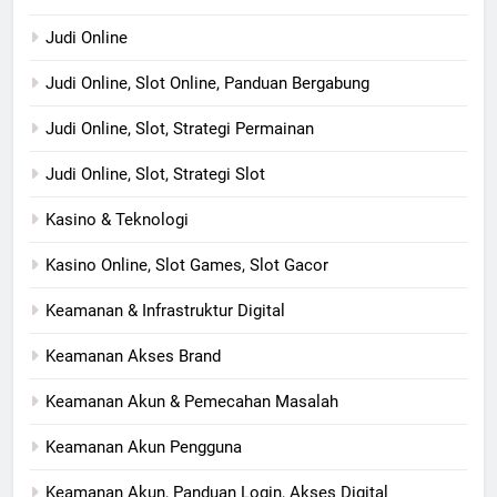
Judi Online
Judi Online, Slot Online, Panduan Bergabung
Judi Online, Slot, Strategi Permainan
Judi Online, Slot, Strategi Slot
Kasino & Teknologi
Kasino Online, Slot Games, Slot Gacor
Keamanan & Infrastruktur Digital
Keamanan Akses Brand
Keamanan Akun & Pemecahan Masalah
Keamanan Akun Pengguna
Keamanan Akun, Panduan Login, Akses Digital