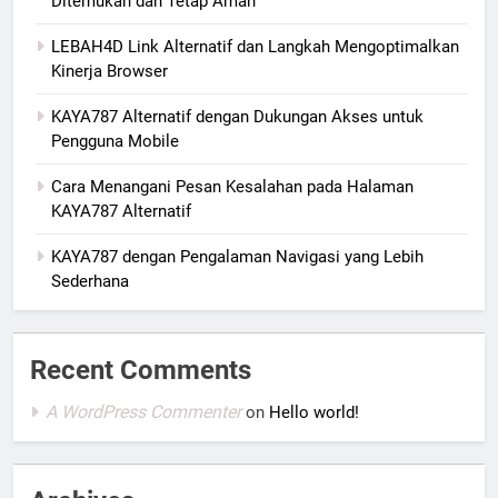
Ditemukan dan Tetap Aman
LEBAH4D Link Alternatif dan Langkah Mengoptimalkan
Kinerja Browser
KAYA787 Alternatif dengan Dukungan Akses untuk
Pengguna Mobile
Cara Menangani Pesan Kesalahan pada Halaman
KAYA787 Alternatif
KAYA787 dengan Pengalaman Navigasi yang Lebih
Sederhana
Recent Comments
A WordPress Commenter
on
Hello world!