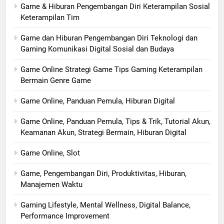
Game & Hiburan Pengembangan Diri Keterampilan Sosial
Keterampilan Tim
Game dan Hiburan Pengembangan Diri Teknologi dan
Gaming Komunikasi Digital Sosial dan Budaya
Game Online Strategi Game Tips Gaming Keterampilan
Bermain Genre Game
Game Online, Panduan Pemula, Hiburan Digital
Game Online, Panduan Pemula, Tips & Trik, Tutorial Akun,
Keamanan Akun, Strategi Bermain, Hiburan Digital
Game Online, Slot
Game, Pengembangan Diri, Produktivitas, Hiburan,
Manajemen Waktu
Gaming Lifestyle, Mental Wellness, Digital Balance,
Performance Improvement