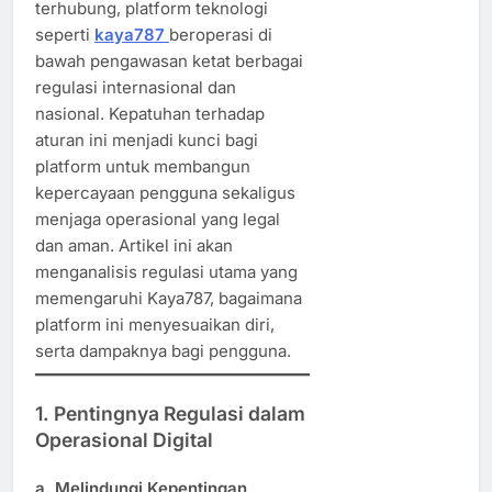
terhubung, platform teknologi
seperti
kaya787
beroperasi di
bawah pengawasan ketat berbagai
regulasi internasional dan
nasional. Kepatuhan terhadap
aturan ini menjadi kunci bagi
platform untuk membangun
kepercayaan pengguna sekaligus
menjaga operasional yang legal
dan aman. Artikel ini akan
menganalisis regulasi utama yang
memengaruhi Kaya787, bagaimana
platform ini menyesuaikan diri,
serta dampaknya bagi pengguna.
1. Pentingnya Regulasi dalam
Operasional Digital
a. Melindungi Kepentingan