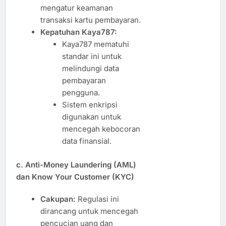
mengatur keamanan
transaksi kartu pembayaran.
Kepatuhan Kaya787:
Kaya787 mematuhi
standar ini untuk
melindungi data
pembayaran
pengguna.
Sistem enkripsi
digunakan untuk
mencegah kebocoran
data finansial.
c. Anti-Money Laundering (AML)
dan Know Your Customer (KYC)
Cakupan:
Regulasi ini
dirancang untuk mencegah
pencucian uang dan