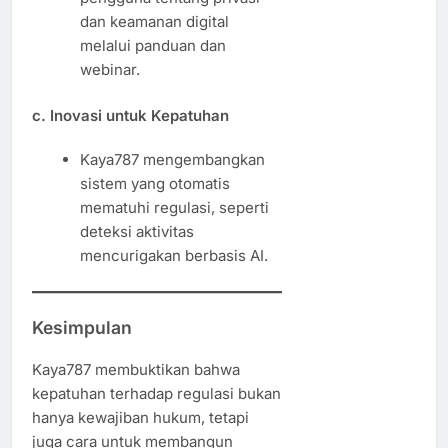
dan keamanan digital
melalui panduan dan
webinar.
c. Inovasi untuk Kepatuhan
Kaya787 mengembangkan
sistem yang otomatis
mematuhi regulasi, seperti
deteksi aktivitas
mencurigakan berbasis AI.
Kesimpulan
Kaya787 membuktikan bahwa
kepatuhan terhadap regulasi bukan
hanya kewajiban hukum, tetapi
juga cara untuk membangun