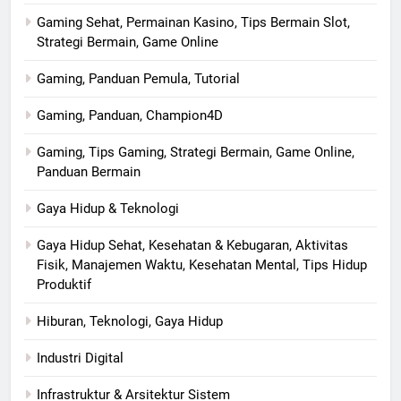
Gaming Sehat, Permainan Kasino, Tips Bermain Slot,
Strategi Bermain, Game Online
Gaming, Panduan Pemula, Tutorial
Gaming, Panduan, Champion4D
Gaming, Tips Gaming, Strategi Bermain, Game Online,
Panduan Bermain
Gaya Hidup & Teknologi
Gaya Hidup Sehat, Kesehatan & Kebugaran, Aktivitas
Fisik, Manajemen Waktu, Kesehatan Mental, Tips Hidup
Produktif
Hiburan, Teknologi, Gaya Hidup
Industri Digital
Infrastruktur & Arsitektur Sistem