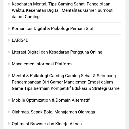
Kesehatan Mental, Tips Gaming Sehat, Pengelolaan
Waktu, Kesehatan Digital, Mentalitas Gamer, Burnout
dalam Gaming
Komunitas Digital & Psikologi Pemain Slot
LARIS4D
Literasi Digital dan Kesadaran Pengguna Online
Manajemen Informasi Platform
Mental & Psikologi Gaming Gaming Sehat & Seimbang
Pengembangan Diri Gamer Manajemen Emosi dalam
Game Tips Bermain Kompetitif Edukasi & Strategi Game
Mobile Optimization & Domain Alternatif
Olahraga, Sepak Bola, Manajemen Olahraga
Optimasi Browser dan Kinerja Akses