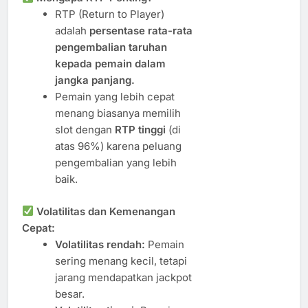
RTP (Return to Player)
adalah
persentase rata-rata
pengembalian taruhan
kepada pemain dalam
jangka panjang.
Pemain yang lebih cepat
menang biasanya memilih
slot dengan
RTP tinggi
(di
atas 96%) karena peluang
pengembalian yang lebih
baik.
Volatilitas dan Kemenangan
Cepat:
Volatilitas rendah:
Pemain
sering menang kecil, tetapi
jarang mendapatkan jackpot
besar.