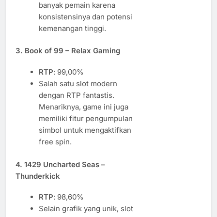
banyak pemain karena
konsistensinya dan potensi
kemenangan tinggi.
3. Book of 99 – Relax Gaming
RTP
: 99,00%
Salah satu slot modern
dengan RTP fantastis.
Menariknya, game ini juga
memiliki fitur pengumpulan
simbol untuk mengaktifkan
free spin.
4. 1429 Uncharted Seas –
Thunderkick
RTP
: 98,60%
Selain grafik yang unik, slot