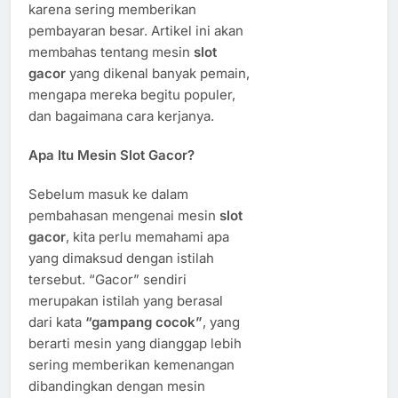
karena sering memberikan
pembayaran besar. Artikel ini akan
membahas tentang mesin
slot
gacor
yang dikenal banyak pemain,
mengapa mereka begitu populer,
dan bagaimana cara kerjanya.
Apa Itu Mesin Slot Gacor?
Sebelum masuk ke dalam
pembahasan mengenai mesin
slot
gacor
, kita perlu memahami apa
yang dimaksud dengan istilah
tersebut. “Gacor” sendiri
merupakan istilah yang berasal
dari kata
“gampang cocok”
, yang
berarti mesin yang dianggap lebih
sering memberikan kemenangan
dibandingkan dengan mesin