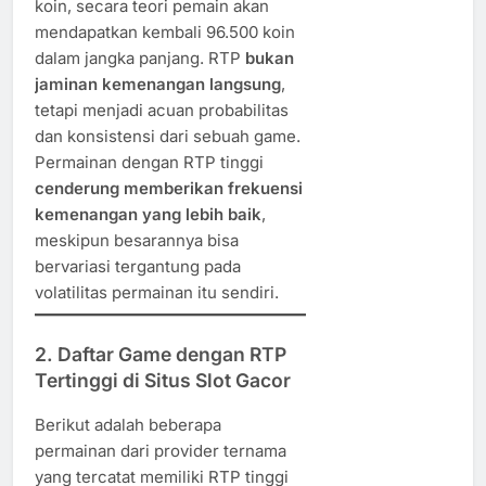
koin, secara teori pemain akan
mendapatkan kembali 96.500 koin
dalam jangka panjang. RTP
bukan
jaminan kemenangan langsung
,
tetapi menjadi acuan probabilitas
dan konsistensi dari sebuah game.
Permainan dengan RTP tinggi
cenderung memberikan frekuensi
kemenangan yang lebih baik
,
meskipun besarannya bisa
bervariasi tergantung pada
volatilitas permainan itu sendiri.
2. Daftar Game dengan RTP
Tertinggi di Situs Slot Gacor
Berikut adalah beberapa
permainan dari provider ternama
yang tercatat memiliki RTP tinggi