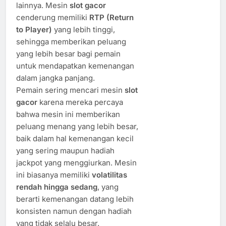
lainnya. Mesin
slot gacor
cenderung memiliki
RTP (Return
to Player)
yang lebih tinggi,
sehingga memberikan peluang
yang lebih besar bagi pemain
untuk mendapatkan kemenangan
dalam jangka panjang.
Pemain sering mencari mesin
slot
gacor
karena mereka percaya
bahwa mesin ini memberikan
peluang menang yang lebih besar,
baik dalam hal kemenangan kecil
yang sering maupun hadiah
jackpot yang menggiurkan. Mesin
ini biasanya memiliki
volatilitas
rendah hingga sedang
, yang
berarti kemenangan datang lebih
konsisten namun dengan hadiah
yang tidak selalu besar.