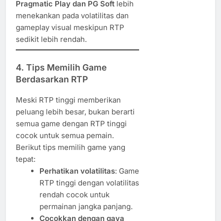
Pragmatic Play dan PG Soft
lebih
menekankan pada volatilitas dan
gameplay visual meskipun RTP
sedikit lebih rendah.
4. Tips Memilih Game
Berdasarkan RTP
Meski RTP tinggi memberikan
peluang lebih besar, bukan berarti
semua game dengan RTP tinggi
cocok untuk semua pemain.
Berikut tips memilih game yang
tepat:
Perhatikan volatilitas
: Game
RTP tinggi dengan volatilitas
rendah cocok untuk
permainan jangka panjang.
Cocokkan dengan gaya