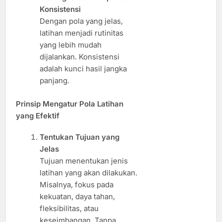
Konsistensi
Dengan pola yang jelas,
latihan menjadi rutinitas
yang lebih mudah
dijalankan. Konsistensi
adalah kunci hasil jangka
panjang.
Prinsip Mengatur Pola Latihan
yang Efektif
Tentukan Tujuan yang
Jelas
Tujuan menentukan jenis
latihan yang akan dilakukan.
Misalnya, fokus pada
kekuatan, daya tahan,
fleksibilitas, atau
keseimbangan. Tanpa