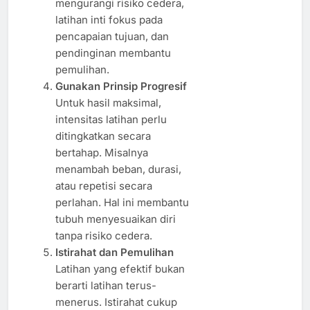
mengurangi risiko cedera,
latihan inti fokus pada
pencapaian tujuan, dan
pendinginan membantu
pemulihan.
Gunakan Prinsip Progresif
Untuk hasil maksimal,
intensitas latihan perlu
ditingkatkan secara
bertahap. Misalnya
menambah beban, durasi,
atau repetisi secara
perlahan. Hal ini membantu
tubuh menyesuaikan diri
tanpa risiko cedera.
Istirahat dan Pemulihan
Latihan yang efektif bukan
berarti latihan terus-
menerus. Istirahat cukup