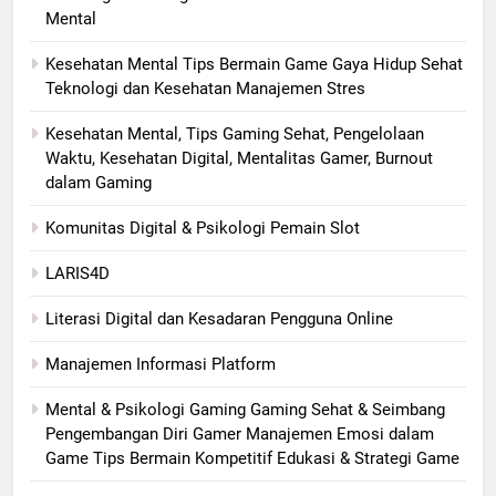
Mental
Kesehatan Mental Tips Bermain Game Gaya Hidup Sehat
Teknologi dan Kesehatan Manajemen Stres
Kesehatan Mental, Tips Gaming Sehat, Pengelolaan
Waktu, Kesehatan Digital, Mentalitas Gamer, Burnout
dalam Gaming
Komunitas Digital & Psikologi Pemain Slot
LARIS4D
Literasi Digital dan Kesadaran Pengguna Online
Manajemen Informasi Platform
Mental & Psikologi Gaming Gaming Sehat & Seimbang
Pengembangan Diri Gamer Manajemen Emosi dalam
Game Tips Bermain Kompetitif Edukasi & Strategi Game