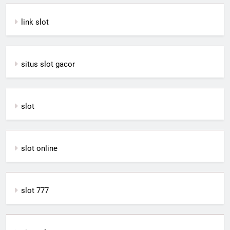
link slot
situs slot gacor
slot
slot online
slot 777