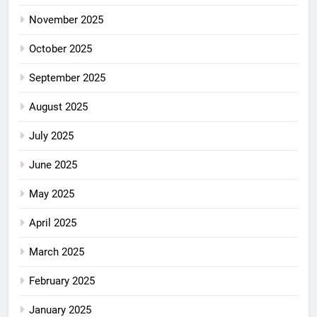
November 2025
October 2025
September 2025
August 2025
July 2025
June 2025
May 2025
April 2025
March 2025
February 2025
January 2025