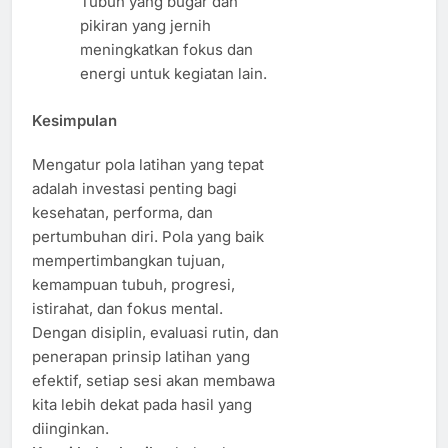
Tubuh yang bugar dan
pikiran yang jernih
meningkatkan fokus dan
energi untuk kegiatan lain.
Kesimpulan
Mengatur pola latihan yang tepat
adalah investasi penting bagi
kesehatan, performa, dan
pertumbuhan diri. Pola yang baik
mempertimbangkan tujuan,
kemampuan tubuh, progresi,
istirahat, dan fokus mental.
Dengan disiplin, evaluasi rutin, dan
penerapan prinsip latihan yang
efektif, setiap sesi akan membawa
kita lebih dekat pada hasil yang
diinginkan.