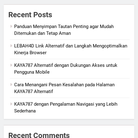
Recent Posts
Panduan Menyimpan Tautan Penting agar Mudah
Ditemukan dan Tetap Aman
LEBAH4D Link Alternatif dan Langkah Mengoptimalkan
Kinerja Browser
KAYA787 Alternatif dengan Dukungan Akses untuk
Pengguna Mobile
Cara Menangani Pesan Kesalahan pada Halaman
KAYA787 Alternatif
KAYA787 dengan Pengalaman Navigasi yang Lebih
Sederhana
Recent Comments