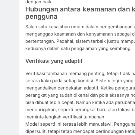
dengan baik.
Hubungan antara keamanan dan
pengguna
Salah satu kesalahan umum dalam pengembangan ak
menganggap keamanan dan kenyamanan sebagai dua
bertentangan. Padahal, sistem terbaik justru ma
keduanya dalam satu pengalaman yang seimbang.
Verifikasi yang adaptif
Verifikasi tambahan memang penting, tetapi tidak h
secara kaku pada setiap kondisi. Sistem login yan
mengandalkan pendekatan adaptif. Ketika penggun
perangkat yang sudah dikenal dan pola aksesnya no
bisa dibuat lebih cepat. Namun ketika ada perubah
mencurigakan, seperti perangkat baru atau lokasi 
meminta langkah verifikasi tambahan.
Model seperti ini terasa lebih manusiawi. Pengguna
dipersulit, tetapi tetap mendapat perlindungan ketik