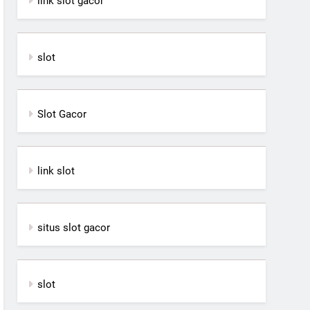
link slot gacor
slot
Slot Gacor
link slot
situs slot gacor
slot