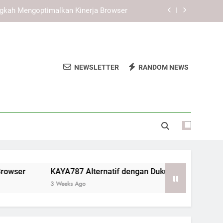
ngkah Mengoptimalkan Kinerja Browser
ukungan Akses untuk Pengguna Mobile
han pada Halaman KAYA787 Alternatif
NEWSLETTER
RANDOM NEWS
agar Mudah Ditemukan dan Tetap Aman
ngkah Mengoptimalkan Kinerja Browser
otball.
ukungan Akses untuk Pengguna Mobile
han pada Halaman KAYA787 Alternatif
KAYA787 Alternatif dengan Dukungan Akses untuk Penggun
3 Weeks Ago