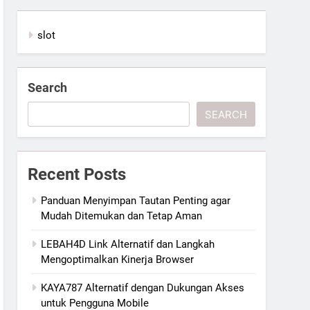
slot
Search
SEARCH
Recent Posts
Panduan Menyimpan Tautan Penting agar
Mudah Ditemukan dan Tetap Aman
LEBAH4D Link Alternatif dan Langkah
Mengoptimalkan Kinerja Browser
KAYA787 Alternatif dengan Dukungan Akses
untuk Pengguna Mobile