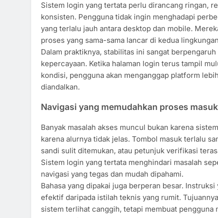
Sistem login yang tertata perlu dirancang ringan, r
konsisten. Pengguna tidak ingin menghadapi perb
yang terlalu jauh antara desktop dan mobile. Mer
proses yang sama-sama lancar di kedua lingkungan
Dalam praktiknya, stabilitas ini sangat berpengaruh
kepercayaan. Ketika halaman login terus tampil mu
kondisi, pengguna akan menganggap platform lebih 
diandalkan.
Navigasi yang memudahkan proses masuk
Banyak masalah akses muncul bukan karena sistem
karena alurnya tidak jelas. Tombol masuk terlalu sa
sandi sulit ditemukan, atau petunjuk verifikasi te
Sistem login yang tertata menghindari masalah sepe
navigasi yang tegas dan mudah dipahami.
Bahasa yang dipakai juga berperan besar. Instruksi
efektif daripada istilah teknis yang rumit. Tujuan
sistem terlihat canggih, tetapi membuat pengguna