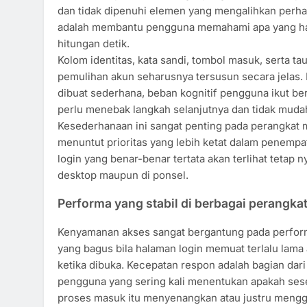
dan tidak dipenuhi elemen yang mengalihkan perha
adalah membantu pengguna memahami apa yang ha
hitungan detik.
Kolom identitas, kata sandi, tombol masuk, serta ta
pemulihan akun seharusnya tersusun secara jelas. K
dibuat sederhana, beban kognitif pengguna ikut be
perlu menebak langkah selanjutnya dan tidak mudah 
Kesederhanaan ini sangat penting pada perangkat m
menuntut prioritas yang lebih ketat dalam penemp
login yang benar-benar tertata akan terlihat tetap n
desktop maupun di ponsel.
Performa yang stabil di berbagai perangka
Kenyamanan akses sangat bergantung pada perform
yang bagus bila halaman login memuat terlalu lama 
ketika dibuka. Kecepatan respon adalah bagian dar
pengguna yang sering kali menentukan apakah se
proses masuk itu menyenangkan atau justru meng