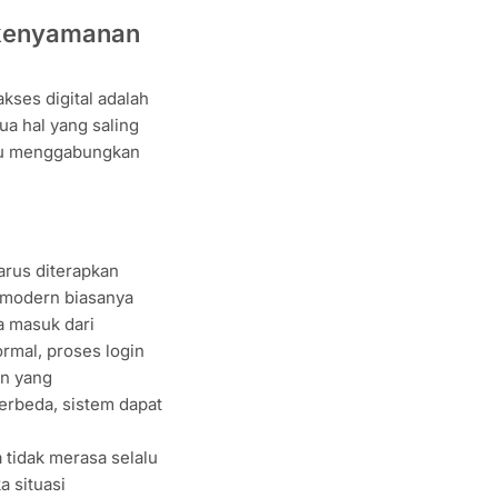
 kenyamanan
ses digital adalah
 hal yang saling
mpu menggabungkan
arus diterapkan
g modern biasanya
a masuk dari
rmal, proses login
an yang
berbeda, sistem dapat
 tidak merasa selalu
a situasi