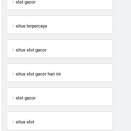
slot gacor
situs terpercaya
situs slot gacor
situs slot gacor hari ini
slot gacor
situs slot