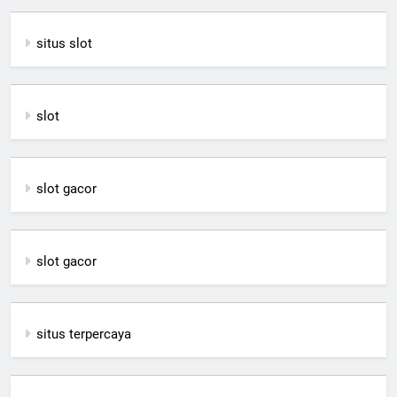
situs slot
slot
slot gacor
slot gacor
situs terpercaya