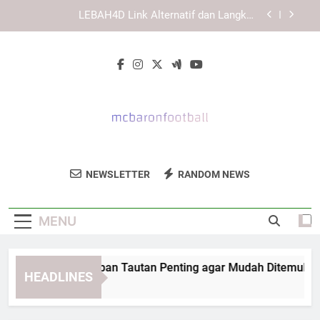
Skip
KAYA787 Alternatif dengan Dukungan Akses
to
untuk Pengguna Mobile
content
Cara Menangani Pesan Kesalahan pada Halaman
KAYA787 Alternatif
Panduan Menyimpan Tautan Penting agar Mudah
Ditemukan dan Tetap Aman
LEBAH4D Link Alternatif dan Langkah
Mengoptimalkan Kinerja Browser
KAYA787 Alternatif dengan Dukungan Akses
untuk Pengguna Mobile
MC Baron
Ikuti Berita Dan Ulasan Terbaru Seputar
Cara Menangani Pesan Kesalahan pada Halaman
NEWSLETTER
RANDOM NEWS
Football
KAYA787 Alternatif
Dunia Sepak Bola Di MC Baron Football.
MENU
nduan Menyimpan Tautan Penting agar Mudah Ditemukan da
HEADLINES
Weeks Ago