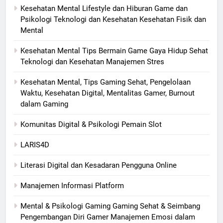
Kesehatan Mental Lifestyle dan Hiburan Game dan
Psikologi Teknologi dan Kesehatan Kesehatan Fisik dan
Mental
Kesehatan Mental Tips Bermain Game Gaya Hidup Sehat
Teknologi dan Kesehatan Manajemen Stres
Kesehatan Mental, Tips Gaming Sehat, Pengelolaan
Waktu, Kesehatan Digital, Mentalitas Gamer, Burnout
dalam Gaming
Komunitas Digital & Psikologi Pemain Slot
LARIS4D
Literasi Digital dan Kesadaran Pengguna Online
Manajemen Informasi Platform
Mental & Psikologi Gaming Gaming Sehat & Seimbang
Pengembangan Diri Gamer Manajemen Emosi dalam