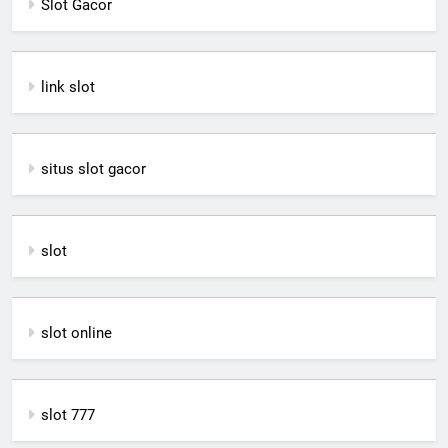
Slot Gacor
link slot
situs slot gacor
slot
slot online
slot 777