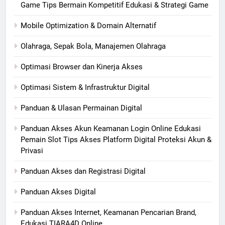
Game Tips Bermain Kompetitif Edukasi & Strategi Game
Mobile Optimization & Domain Alternatif
Olahraga, Sepak Bola, Manajemen Olahraga
Optimasi Browser dan Kinerja Akses
Optimasi Sistem & Infrastruktur Digital
Panduan & Ulasan Permainan Digital
Panduan Akses Akun Keamanan Login Online Edukasi
Pemain Slot Tips Akses Platform Digital Proteksi Akun &
Privasi
Panduan Akses dan Registrasi Digital
Panduan Akses Digital
Panduan Akses Internet, Keamanan Pencarian Brand,
Edukasi TIARA4D Online