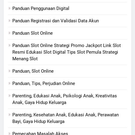
Panduan Penggunaan Digital
Panduan Registrasi dan Validasi Data Akun
Panduan Slot Online
Panduan Slot Online Strategi Promo Jackpot Link Slot
Resmi Edukasi Slot Digital Tips Slot Pemula Strategi
Menang Slot
Panduan, Slot Online
Panduan, Tips, Perjudian Online
Parenting, Edukasi Anak, Psikologi Anak, Kreativitas
Anak, Gaya Hidup Keluarga
Parenting, Kesehatan Anak, Edukasi Anak, Perawatan
Bayi, Gaya Hidup Keluarga
Pemecahan Masalah Akses