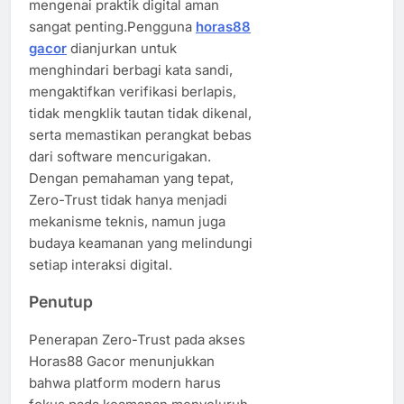
mengenai praktik digital aman
sangat penting.Pengguna
horas88
gacor
dianjurkan untuk
menghindari berbagi kata sandi,
mengaktifkan verifikasi berlapis,
tidak mengklik tautan tidak dikenal,
serta memastikan perangkat bebas
dari software mencurigakan.
Dengan pemahaman yang tepat,
Zero-Trust tidak hanya menjadi
mekanisme teknis, namun juga
budaya keamanan yang melindungi
setiap interaksi digital.
Penutup
Penerapan Zero-Trust pada akses
Horas88 Gacor menunjukkan
bahwa platform modern harus