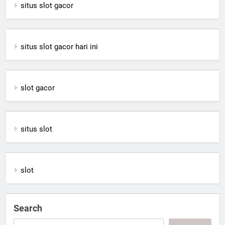
situs slot gacor
situs slot gacor hari ini
slot gacor
situs slot
slot
Search