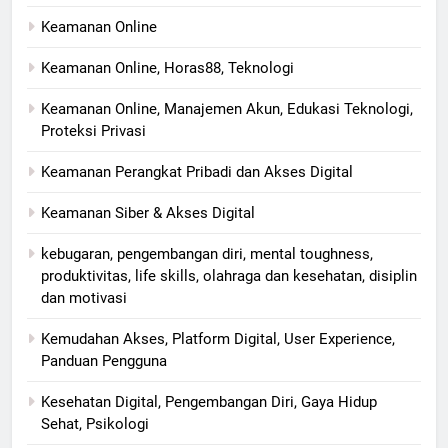
Keamanan Online
Keamanan Online, Horas88, Teknologi
Keamanan Online, Manajemen Akun, Edukasi Teknologi,
Proteksi Privasi
Keamanan Perangkat Pribadi dan Akses Digital
Keamanan Siber & Akses Digital
kebugaran, pengembangan diri, mental toughness,
produktivitas, life skills, olahraga dan kesehatan, disiplin
dan motivasi
Kemudahan Akses, Platform Digital, User Experience,
Panduan Pengguna
Kesehatan Digital, Pengembangan Diri, Gaya Hidup
Sehat, Psikologi