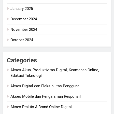
January 2025
December 2024
November 2024
October 2024
Categories
Akses Akun, Produktivitas Digital, Keamanan Online,
Edukasi Teknologi
Akses Digital dan Fleksibilitas Pengguna
Akses Mobile dan Pengalaman Responsif
Akses Praktis & Brand Online Digital