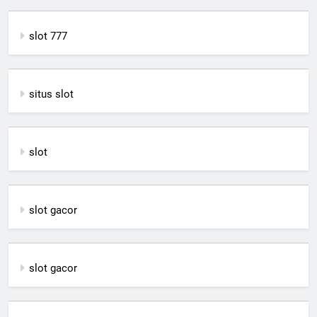
slot 777
situs slot
slot
slot gacor
slot gacor