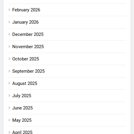
February 2026
January 2026
December 2025
November 2025
October 2025
September 2025
August 2025
July 2025
June 2025
May 2025
April 2025