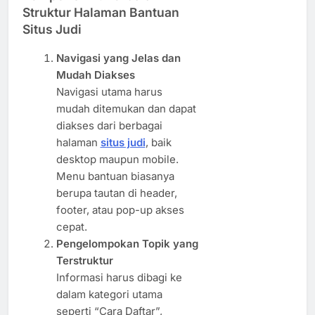
Struktur Halaman Bantuan
Situs Judi
Navigasi yang Jelas dan
Mudah Diakses
Navigasi utama harus
mudah ditemukan dan dapat
diakses dari berbagai
halaman
situs judi
, baik
desktop maupun mobile.
Menu bantuan biasanya
berupa tautan di header,
footer, atau pop-up akses
cepat.
Pengelompokan Topik yang
Terstruktur
Informasi harus dibagi ke
dalam kategori utama
seperti “Cara Daftar”,