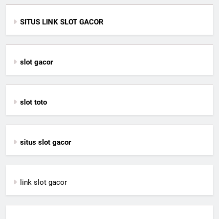
SITUS LINK SLOT GACOR
slot gacor
slot toto
situs slot gacor
link slot gacor