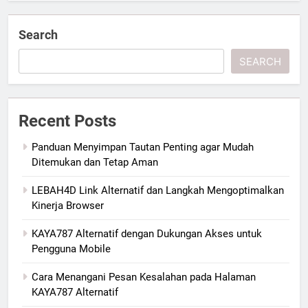
Search
SEARCH
Recent Posts
Panduan Menyimpan Tautan Penting agar Mudah
Ditemukan dan Tetap Aman
LEBAH4D Link Alternatif dan Langkah Mengoptimalkan
Kinerja Browser
KAYA787 Alternatif dengan Dukungan Akses untuk
Pengguna Mobile
Cara Menangani Pesan Kesalahan pada Halaman
KAYA787 Alternatif