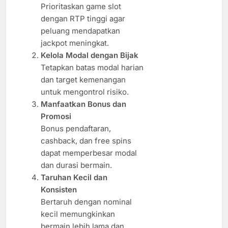
Prioritaskan game slot
dengan RTP tinggi agar
peluang mendapatkan
jackpot meningkat.
Kelola Modal dengan Bijak
Tetapkan batas modal harian
dan target kemenangan
untuk mengontrol risiko.
Manfaatkan Bonus dan
Promosi
Bonus pendaftaran,
cashback, dan free spins
dapat memperbesar modal
dan durasi bermain.
Taruhan Kecil dan
Konsisten
Bertaruh dengan nominal
kecil memungkinkan
bermain lebih lama dan