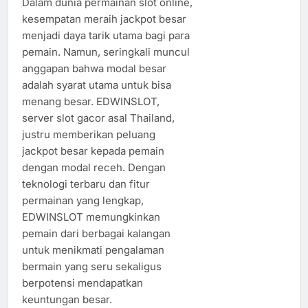
Dalam dunia permainan slot online,
kesempatan meraih jackpot besar
menjadi daya tarik utama bagi para
pemain. Namun, seringkali muncul
anggapan bahwa modal besar
adalah syarat utama untuk bisa
menang besar. EDWINSLOT,
server slot gacor asal Thailand,
justru memberikan peluang
jackpot besar kepada pemain
dengan modal receh. Dengan
teknologi terbaru dan fitur
permainan yang lengkap,
EDWINSLOT memungkinkan
pemain dari berbagai kalangan
untuk menikmati pengalaman
bermain yang seru sekaligus
berpotensi mendapatkan
keuntungan besar.