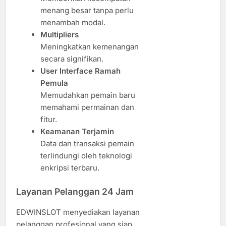
menang besar tanpa perlu
menambah modal.
Multipliers
Meningkatkan kemenangan
secara signifikan.
User Interface Ramah
Pemula
Memudahkan pemain baru
memahami permainan dan
fitur.
Keamanan Terjamin
Data dan transaksi pemain
terlindungi oleh teknologi
enkripsi terbaru.
Layanan Pelanggan 24 Jam
EDWINSLOT menyediakan layanan
pelanggan profesional yang siap