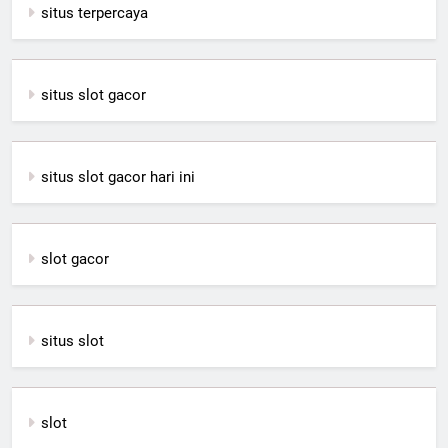
situs terpercaya
situs slot gacor
situs slot gacor hari ini
slot gacor
situs slot
slot